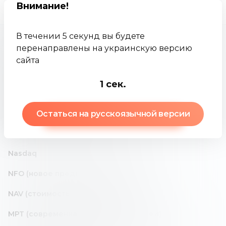
Other - База
знаний
RTQ (котировка в реальном времени)
OAS (спред с поправкой на опцион)
Nasdaq
NFO (новое предложение фонда)
NAV (стоимость чистых активов)
MPT (современная теория портфелей)