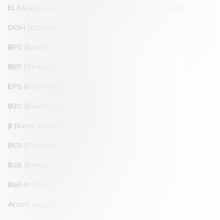
ELKS (Ценные бумаги, привязанные к акциям)
DOM (Стакан цен)
BPS (Базисные точки)
BEP (Точка безубыточности)
EPS (Базовая прибыль на акцию)
B2C (Бизнес-потребитель)
β (Бета-коэффициент)
BCR (Соотношение выгод и затрат)
B2B (Бизнес для бизнеса)
Bail-In (Залог)
Aroon индикатор