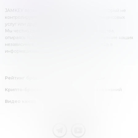
JAMKEY является независимым ресурсом, который не
контролируется каким-либо оператором финансовых
услуг или другим учреждением.
Мы честно создаем наши обзоры и руководства,
опираясь только на собственные знания и мнение наших
независимых экспертов; все это создано лишь в
информационных целях.
Рейтинг брокеров
Forex/CFD брокеры
Крипто-брокеры
Инвест идея
База знаний
Видео канал
Следите за нами в соц. сетях