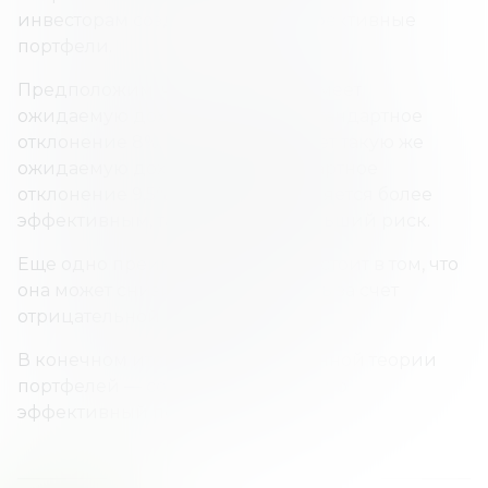
инвесторам создавать более эффективные
портфели.
Предположим, что портфель A имеет
ожидаемую доходность 8,5% и стандартное
отклонение 8%. Портфель B имеет такую же
ожидаемую доходность и стандартное
отклонение 9,5%. Портфель A является более
эффективным, так как имеет меньший риск.
Еще одно преимущество MPT состоит в том, что
она может снизить волатильность за счет
отрицательной корреляции.
В конечном итоге цель современной теории
портфелей — создать максимально
эффективный портфель.