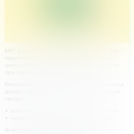
MPT (современная теория портфелей) — это
практический метод выбора инвестиций с
целью максимизации их общей доходности
при приемлемом уровне риска.
Ключевым компонентом теории MPT является
диверсификация. Большинство инвестиций
связаны с:
высоким риском и высокой доходностью;
низким риском и низкой доходностью.
Инвесторы могут достичь наилучших