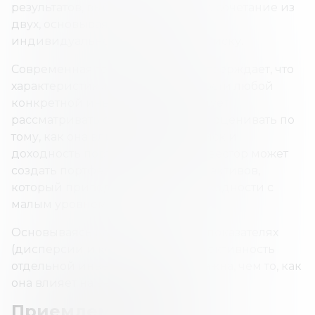
результатов, выбрав оптимальное сочетание из
двух, основываясь на оценке их
индивидуальной терпимости к риску.
Современная теория портфеля утверждает, что
характеристики риска и доходности любой
конкретной инвестиции не следует
рассматривать отдельно, а нужно оценивать по
тому, как она влияет на общий риск и
доходность портфеля. То есть, инвестор может
создать портфель из нескольких активов,
который приведет к большей доходности с
малым уровнем риска.
Основываясь на статистических показателях
(дисперсии и корреляции), эффективность
отдельной инвестиции менее важна, чем то, как
она влияет на весь портфель.
Приемлемый риск