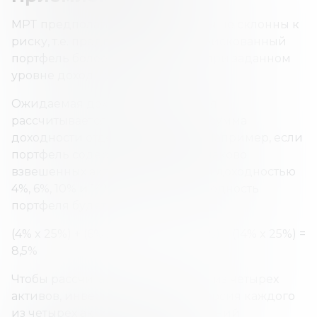
MPT предполагает, что инвесторы не склонны к
риску, т.е. предпочитают менее рискованный
портфель более рискованному (при заданном
уровне доходности).
Ожидаемая доходность портфеля
рассчитывается как взвешенная сумма
доходности отдельных активов. Например, если
портфель содержит четыре одинаково
взвешенных актива с ожидаемой доходностью
4%, 6%, 10% и 14%, ожидаемая доходность
портфеля будет:
(4% x 25%) + (6% x 25%) + (10% x 25%) + (14% x 25%) =
8,5%
Чтобы рассчитать риск портфеля из четырех
активов, инвестору нужны дисперсия каждого
из четырех активов и шесть значений