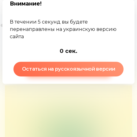
Внимание
!
В течении 5 секунд вы будете
перенаправлены на украинскую версию
сайта
Jamkey
База
MPT (современная теория портфелей)
-1
сек.
знаний
Остаться на русскоязычной версии
MPT (современная теория портфелей)