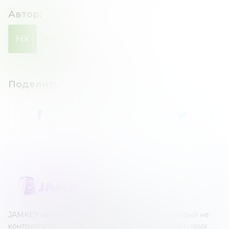
Автор
:
НХ
НАТАЛИЯ
ХОМЕНКО
Поделиться новостью
:
JAMKEY является независимым ресурсом, который не
контролируется каким-либо оператором финансовых