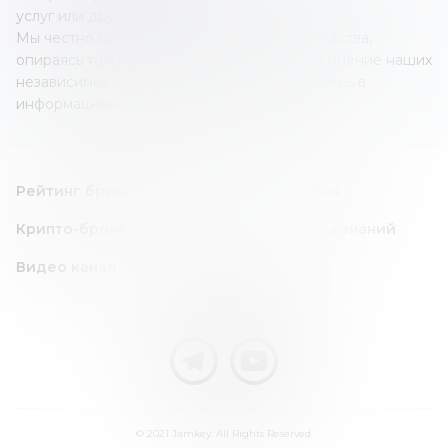
услуг или другим учреждением.
Мы честно создаем наши обзоры и руководства,
опираясь только на собственные знания и мнение наших
независимых экспертов; все это создано лишь в
информационных целях.
Рейтинг брокеров
Forex/CFD брокеры
Крипто-брокеры
Инвест идея
База знаний
Видео канал
Следите за нами в соц. сетях
© 2021 Jamkey. All Rights Reserved.