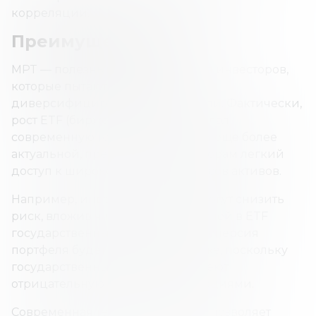
корреляции.
Преимущества MPT
MPT — полезный инструмент для инвесторов,
которые пытаются создать
диверсифицированные портфели. Фактически,
рост ETF (биржевых фондов) сделал
современную теорию портфелей еще более
актуальной, предоставив инвесторам легкий
доступ к широкому спектру классов активов.
Например, инвесторы в акции могут снизить
риск, вложив часть своих портфелей в ETF
государственных облигаций. Дисперсия
портфеля будет значительно ниже, поскольку
государственные облигации имеют
отрицательную корреляцию с акциями.
Современная теория портфелей позволяет