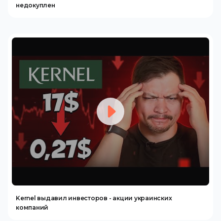
недокуплен
Kernel выдавил инвесторов - акции украинских
компаний