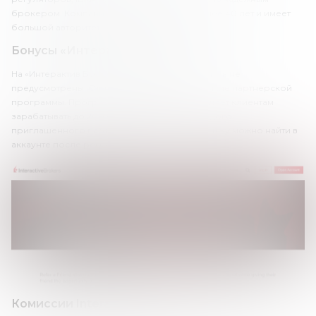
брокером. Компания оказывает услуги более 40 лет и имеет
большой авторитет.
Бонусы «Интерактив Брокерс»
На «Интерактив Брокерс» бонусы для клиентов не
предусмотрены. Однако стоит отметить наличие партнерской
программы. Программа Refer a Friend позволяет клиентам
зарабатывать до 200 USD (6 000 UAH) за каждого
приглашенного партнера. Партнерскую ссылку можно найти в
аккаунте после регистрации.
Комиссии Interactive Brokers