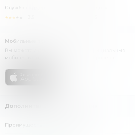
Служба поддержки
Вывод средств
3.5
2.5
★
★
★
★
★
★
★
★
★
★
Мобильные приложения
Вы можете скачать и установить официальные
мобильные приложения данного брокера.
Загрузите в
App Store
Дополнительная информация
Преимущества и недостатки