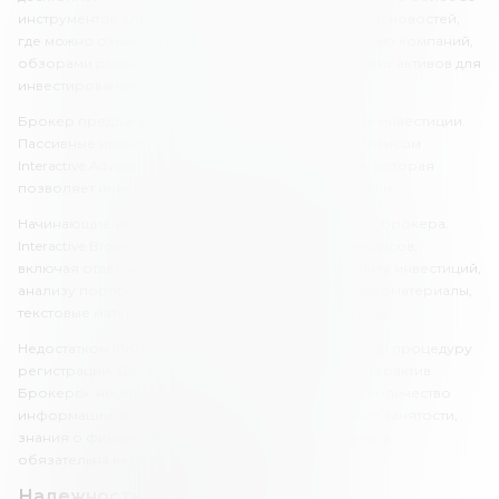
инструментов для технического анализа, есть блок новостей,
где можно ознакомиться с финансовой отчетностью компаний,
обзорами рынка и т.д. Есть скринеры акций и других активов для
инвестирования.
Брокер предлагает как активные, так и пассивные инвестиции.
Пассивные инвесторы могут воспользоваться сервисом
Interactive Advisor – это интерактивная платформа, которая
позволяет инвестировать в управляемые портфели.
Начинающие инвесторы могут пройти обучение у брокера.
Interactive Brokers предлагает клиентам 48 видов курсов,
включая отдельные блоки по инвестициям, анализу инвестиций,
анализу портфелей и т.д. Обучение включает видеоматериалы,
текстовые материалы, а также контрольные опросы.
Недостатком IBKR можно считать долгую и сложную процедуру
регистрации. Для того чтобы открыть счет на «Интерактив
Брокерс», необходимо предоставить огромное количество
информации, включая размер дохода, сведения о занятости,
знания о финансовых рынках и т.д. Также у брокера
обязательна верификация.
Надежность Interactive Brokers