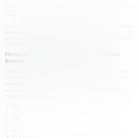
В целом, комиссии в Interactive Brokers можно считать достаточно
выгодными, но структура очень сложная. Перед тем как
инвестировать в какие-либо активы, обязательно ознакомьтесь
со сборами и пересчитайте их на свой бюджет.
Пополнение и вывод средств в Interactive
Brokers
Пополнение и вывод средств в Interactive Brokers для клиентов
из Украины осуществляется только с помощью банковского
перевода. Банковские карты, электронные кошельки и
криптокошельки не поддерживаются. «Интерактив Брокерс»
поддерживает 21 базовую валюту счета, включая:
USD.
EUR.
GBP.
AUD.
CAD.
JPY и другие.