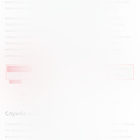
комиссия в размере 0.8-1.5% от прибыли. Торговые комиссии
при инвестициях через Interactive Advisors не взимаются.
Кроме того, IBKR предлагает клиентам полезный сервис
PortfolioAnalyst. Он разработан специально для того, чтобы
инвесторы могли удобно анализировать свой портфель.
Сервис позволяет быстро формировать отчеты по портфелю,
проводить мониторинг текущих позиций, просматривать
историю и текущую ситуацию по доходности портфеля и
изменениям цены и т.д.
Служба поддержки
Служба поддержки у брокера Interactive Brokers работает только
по будним дням и в субботу. Воскресенье – выходной день, и
все запросы в техподдержку будут обработаны в понедельник.