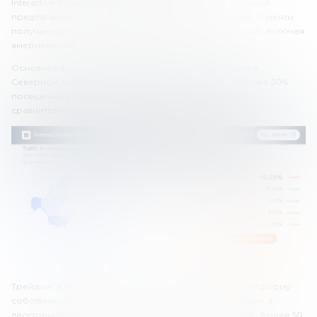
Interactive Brokers – это международный брокер, который
предлагает услуги клиентам более чем в 170 странах. Клиенты
получают доступ к более чем 100 финансовым рынкам, включая
американские NASDAQ, NSX, NYSE и многие другие.
Основная аудитория этого брокера сосредоточена в
Северной Америке. На США и Канаду приходится более 50%
посещений в день. Доля клиентов из остальных стран
сравнительно невелика.
Трейдинг в IBKR осуществляется через торговую платформу
собственной разработки. Платформа доступна онлайн, в
десктопной и мобильной версии. Здесь представлено более 50