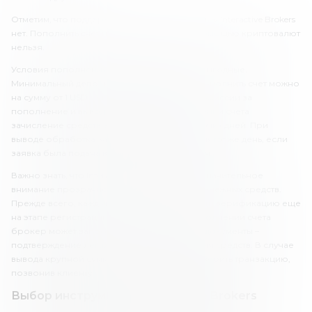
Отметим, что поддержки украинской гривны у Interactive Brokers
нет. Пополнить счет и вывести средства с помощью криптовалют
нельзя.
Условия пополнения и вывода у брокера выгодные.
Минимальный депозит у IBKR отсутствует, пополнить счет можно
на сумму от 1 USD. Платформа не взимает комиссии за
пополнение и вывод средств. При пополнении счета
зачисление средств занимает от 1 до 4 рабочих дней. При
выводе обработка заявки осуществляется в тот же день, если
заявка была подана в течение рабочего дня.
Важно знать, что Interactive Brokers уделяет значительное
внимание прозрачности происхождения денежных средств.
Прежде всего, каждый клиент обязан пройти верификацию еще
на этапе регистрации. Кроме того, при пополнении счета
брокер может запросить дополнительные документы –
подтверждение легальности происхождения средств. В случае
вывода крупной суммы брокер может проверить транзакцию,
позвонив клиенту.
Выбор инструментов Interactive Brokers