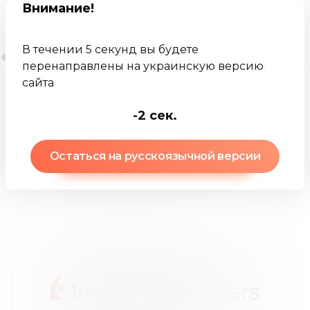
Внимание
!
В течении 5 секунд вы будете
перенаправлены на украинскую версию
сайта
Jamkey
Брокеры
Интерактив Брокерс
-3
сек.
Интерактив Брокерс
:
обзор брокера
Остаться на русскоязычной версии