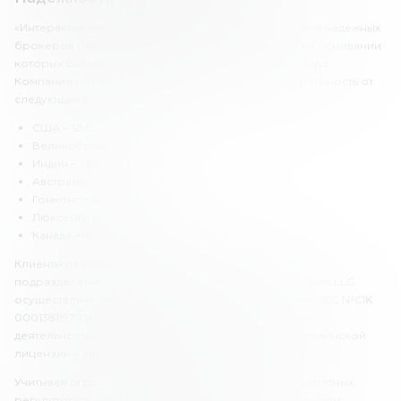
«Интерактив Брокерс» можно считать одним из самых надежных
брокеров мира. Эта компания имеет 11 лицензий, на основании
которых оказывает услуги в различных регионах мира.
Компания имеет разрешения на финансовую деятельность от
следующих регуляторов:
США – SEC.
Великобритания – FCA.
Индия – SEBI.
Австралия – ASIC.
Гонконг – SFC.
Люксембург (Евросоюз) – CSSF.
Канада – IIROC, и др.
Клиенты из Украины работают с американским
подразделением брокера. Компания Interactive Brokers LLC
осуществляет деятельность на основании лицензии SEC №CIK
0001381197. Проверить разрешение на финансовую
деятельность можно на официальном сайте SEC. Украинской
лицензии у Interactive Brokers нет.
Учитывая огромное количество лицензий от авторитетных
регуляторов, IBKR однозначно можно считать надежным