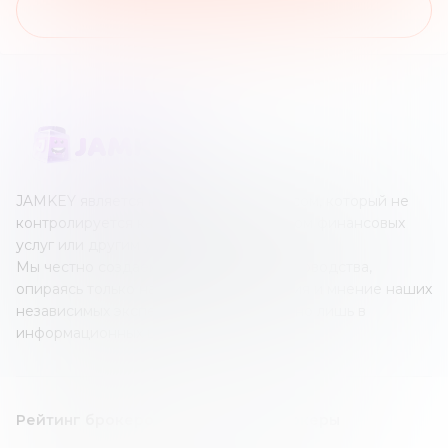
На список обзоров
JAMKEY является независимым ресурсом, который не
контролируется каким-либо оператором финансовых
услуг или другим учреждением.
Мы честно создаем наши обзоры и руководства,
опираясь только на собственные знания и мнение наших
независимых экспертов; все это создано лишь в
информационных целях.
Рейтинг брокеров
Forex/CFD брокеры