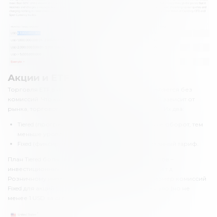
Акции и ETF
Торговля ETF в «Интерактив Брокерс» осуществляется без
комиссий. Что касается акций, уровень комиссий зависит от
рынка, торгового оборота и плана тарификации. Их два:
Tiered (прогрессивная комиссия) – чем больше оборот, тем
меньше уровень обязательных платежей.
Fixed (фиксированная комиссия) – фиксированный тариф.
План Tiered больше подойдет для крупных клиентов –
инвестиционных фондов, управляющих счетами и т.д.
Розничному инвестору подойдет тариф Fixed. Размер комиссий
Fixed для акций США составляет 0.005 USD за акцию (но не
менее 1 USD за сделку).