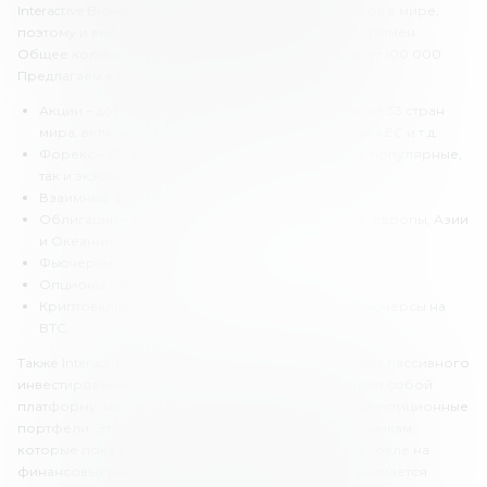
Interactive Brokers – один из самых крупных брокеров в мире,
поэтому и выбор торговых инструментов здесь огромен.
Общее количество инструментов в IBKR превышает 100 000.
Предлагаем вашему вниманию краткий обзор:
Акции – доступны акции со 135 фондовых бирж из 33 стран
мира, включая США, Японию, Австралию, страны ЕС и т.д.
Форекс – 105 валютных пар, включая как самые популярные,
так и экзотические.
Взаимные фонды – 260.
Облигации – 60 000 облигаций с рынков США, Европы, Азии
и Океании.
Фьючерсы – 32.
Опционы – 33.
Криптовалюты – 2: Bitcoin и Ethereum, а также фьючерсы на
BTC.
Также Interactive Brokers предлагает клиентам сервис пассивного
инвестирования Interactive Advisors. Он представляет собой
платформу, на которой представлены готовые инвестиционные
портфели. Это позволяет инвестировать даже новичкам,
которые пока только учатся самостоятельной торговле на
финансовых рынках. За использование сервиса взимается