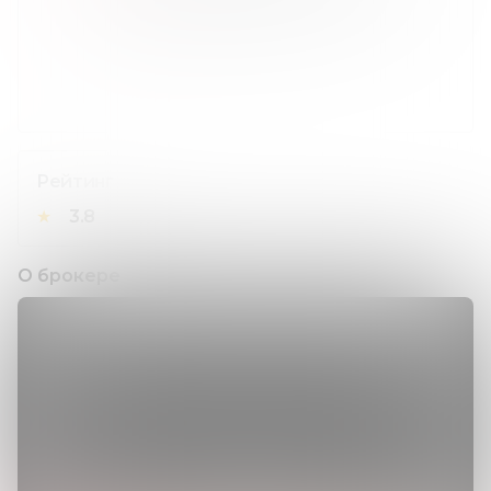
Рейтинг
★
3.8
О брокере