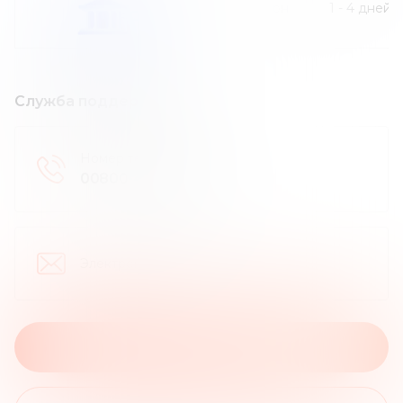
30
грн
1
-
4
дней
Служба поддержки
Номер телефона
:
00800-42-276537
Электронная почта
:
На сайт брокера