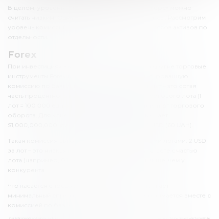
В целом, уровень комиссий «Интерактив Брокерс» можно
считать низким. Однако здесь есть важные нюансы. Рассмотрим
уровень комиссий брокера для некоторых классов активов по
отдельности.
Forex
При инвестициях в валютные пары, металлы и другие торговые
инструменты Forex, вы будете уплачивать фиксированную
комиссию по базисным пунктам. Базисный пункт – это сотая
часть процентного пункта. Она считается от торгового лота (1
лот = 100 000 единиц базовой валюты) и зависит от торгового
оборота. Для клиентов, чей оборот не превышает
$1,000,000,000, размер комиссии составит 2 USD (60 UAH).
Такая комиссия выгодна тем, кто торгует целыми лотами. 2 USD
за лот – это низкая комиссия, но если вы работаете с частью
лота (например, 0.1 лота), то эта ставка будет выше, чем у
конкурента.
Что касается спредов, Interactive Brokers предлагает
минимальный спред в размере 0.1 пункта. Он взимается вместе с
комиссией по базисным пунктам.