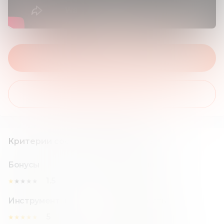
На сайт брокера
Получить бонус
Критерии составления рейтинга
Бонусы
Комиссии
1.5
5
★
★
★
★
★
★
★
★
★
★
Инструменты
Надежность
5
5
★
★
★
★
★
★
★
★
★
★