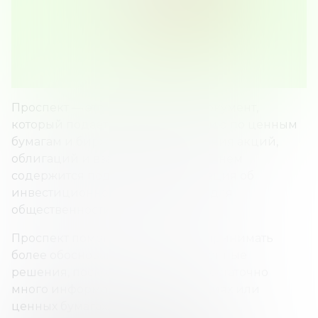
Проспект — это официальный документ,
который подается в SEC (Комиссию по ценным
бумагам и биржам) для размещения акций,
облигаций и взаимных фондов. В нем
содержится подробная информация об
инвестиционном предложении для
общественности.
Проспект помогает инвесторам принимать
более обоснованные инвестиционные
решения, поскольку содержит достаточно
много информации об инвестициях или
ценных бумагах.