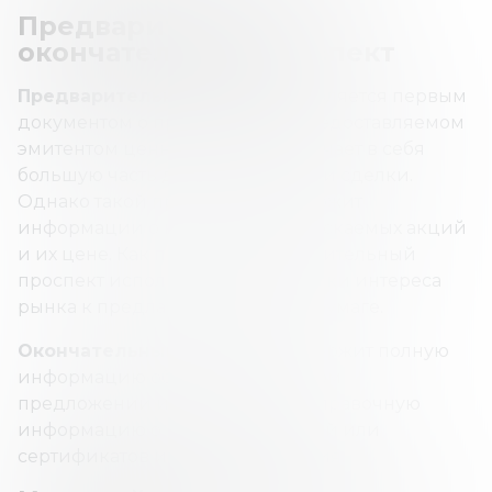
Предварительный и
окончательный проспект
Предварительный
проспект
является первым
документом о предложении, предоставляемом
эмитентом ценных бумаг и включает в себя
большую часть деталей бизнеса и сделки.
Однако такой проспект не содержит
информации о количестве выпускаемых акций
и их цене. Как правило, предварительный
проспект используется для оценки интереса
рынка к предлагаемой ценной бумаге.
Окончательный проспект
содержит полную
информацию об инвестиционном
предложении и включает всю справочную
информацию о количестве акций или
сертификатов и цену размещения.