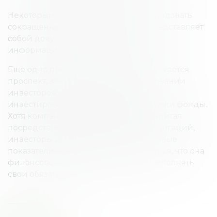
Некоторым компаниям разрешено подавать
сокращенный проспект, который представляет
собой документ, содержащий ту же
информацию, что и окончательнй.
Еще одна причина, по которой выпускается
проспект, заключается в информировании
инвесторов о рисках, связанных с
инвестированием в ценные бумаги или фонды.
Хотя компания может привлекать капитал
посредством выпуска акций или облигаций,
инвесторы должны изучить финансовые
показатели компании, чтобы убедиться, что она
финансово жизнеспособна, чтобы выполнять
свои обязательства.