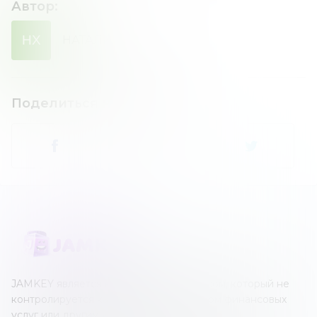
Автор
:
НХ
НАТАЛИЯ
ХОМЕНКО
Поделиться новостью
:
JAMKEY является независимым ресурсом, который не
контролируется каким-либо оператором финансовых
услуг или другим учреждением.