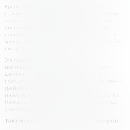
Краткосрочные трейдеры отличаются от
пассивных инвесторов «купи и держи». Вторые
создают портфель активов для достижения
долгосрочной цели, например выхода на
пенсию. Позиционный же трейдер замечает
тренд, совершает покупку на его основе и ждет
пика, чтобы продать.
Эта торговая философия стремится
использовать большую часть восходящего
движения тренда. Между пассивными и
позиционными инвесторами находятся свинг-
трейдеры, которые могут удерживать
инвестиции в течение нескольких недель или
месяцев, потому что считают, что вскоре будет
скачок цены.
Тактика для позиционных трейдеров