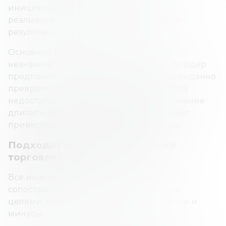
инициирована и меры безопасности
реализованы, остается ждать желаемого
результата.
Основной риск заключается в том, что
незначительные колебания, которые трейдер
предпочитает игнорировать, могут неожиданно
превратиться в развороты тренда. Второй
недостаток — это связывает деньги в течение
длительного периода времени, что может
привести к альтернативным издержкам.
Подходит ли тебе позиционная
торговля?
Все инвесторы и трейдеры должны
сопоставлять стиль торговли с личными
целями. У каждого стиля есть свои плюсы и
минусы.