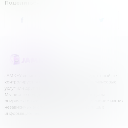
Поделиться новостью
:
JAMKEY является независимым ресурсом, который не
контролируется каким-либо оператором финансовых
услуг или другим учреждением.
Мы честно создаем наши обзоры и руководства,
опираясь только на собственные знания и мнение наших
независимых экспертов; все это создано лишь в
информационных целях.