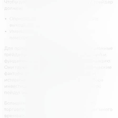
Чтобы добиться успеха, краткосрочный трейдер
должен:
Определить правильные цены входа и
выхода для актива.
Иметь план контроля риска, обычно с
помощью уровня стоп-лосса.
Для принятия торговых решений позиционные
трейдеры могут использовать технический и
фундаментальный анализ или их комбинацию.
Они также полагаются на макроэкономические
факторы, общие рыночные тенденции и
исторические ценовые модели для выбора
инвестиций, которые, по их мнению, скоро
пойдут вверх.
Большим преимуществом позиционной
торговли является то, что она не занимает много
времени. После того, как сделка была