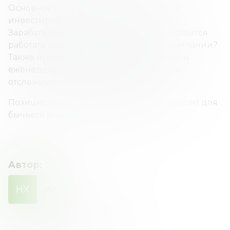
Основное соображение — это причина
инвестирования. Заначка на будущее?
Зарабатывать на жизнь? Или просто нравится
работать на рынке и владеть частью компании?
Также нужно понимать, сколько времени
еженедельно или ежедневно уйдет на
отслеживание своего портфеля.
Позиционная торговля идеально подходит для
бычьего рынка с сильным трендом.
Автор
:
НХ
НАТАЛИЯ
ХОМЕНКО