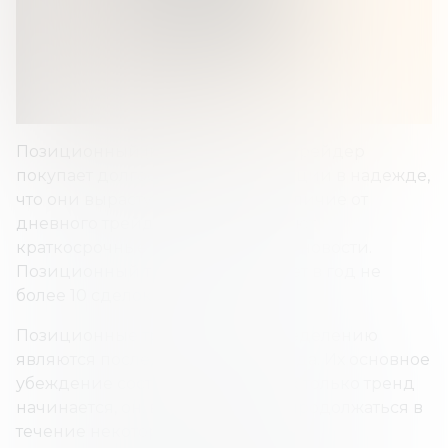
Позиционный (краткосрочный) трейдер
покупает долгосрочные инвестиции в надежде,
что они вырастут в цене. Его, в отличие от
дневного трейдера, не интересуют
краткосрочные колебания цен и новости.
Позиционный трейдер заключает в год не
более 10 сделок.
Позиционные трейдеры по определению
являются последователями тренда. Их основное
убеждение состоит в том, что, как только тренд
начинается, он, вероятно, будет продолжаться в
течение некоторого времени.