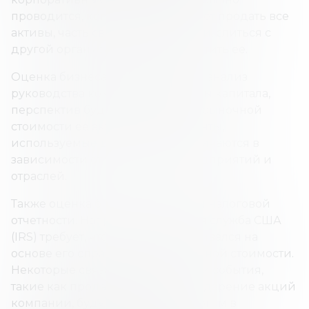
проводится, когда компания хочет продать все
активы, часть своей деятельности, слиться с
другой организацией или поглотить ее.
Оценка бизнеса может включать анализ
руководства компании, структуры капитала,
перспектив будущих доходов и рыночной
стоимости ее активов. Инструменты,
используемые для оценки, различаются в
зависимости от оценщиков, предприятий и
отраслей.
Также оценка бизнеса важна для налоговой
отчетности. Например, налоговая служба США
(IRS) требует, чтобы бизнес оценивался на
основе его справедливой рыночной стоимости.
Некоторые связанные с налогами события,
такие как продажа, покупка или дарение акций
компании, будут облагаться налогом в