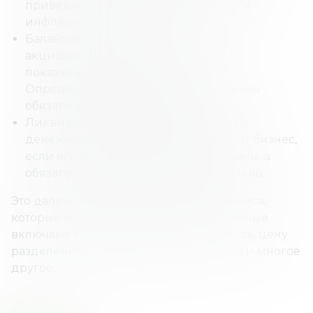
приведенной стоимости учитывается
инфляция.
Балансовая стоимость – стоимость
акционерного капитала компании,
показанная в балансовом отчете.
Определяется путем вычитания суммы
обязательств компании из активов.
Ликвидационная стоимость – чистые
денежные средства, которые получит бизнес,
если его активы будут ликвидированы, а
обязательства – погашены моментально.
Это далеко не все методы оценки бизнеса,
которые используются сегодня. Остальные
включают восстановительную стоимость, цену
разделения, оценку на основе активов и многое
другое.