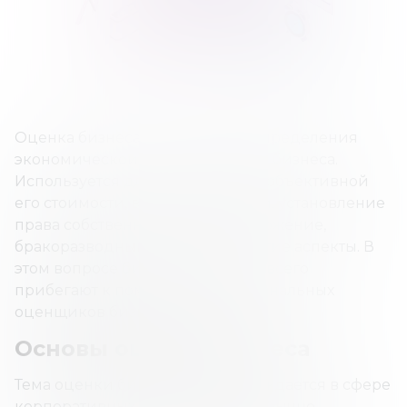
Оценка бизнеса – это процесс определения
экономической стоимости всего бизнеса.
Используется для определения объективной
его стоимости, включая продажи, установление
права собственности, налогообложение,
бракоразводный процесс и другие аспекты. В
этом вопросе бизнесмены чаще всего
прибегают к помощи профессиональных
оценщиков бизнеса.
Основы оценки бизнеса
Тема оценки бизнеса часто обсуждается в сфере
корпоративных финансов. Она обычно