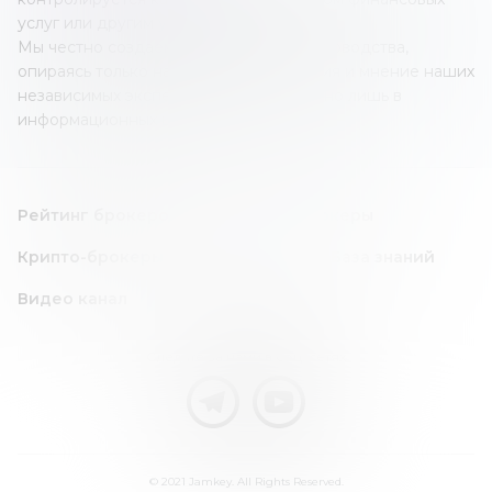
услуг или другим учреждением.
Мы честно создаем наши обзоры и руководства,
опираясь только на собственные знания и мнение наших
независимых экспертов; все это создано лишь в
информационных целях.
Рейтинг брокеров
Forex/CFD брокеры
Крипто-брокеры
Инвест идея
База знаний
Видео канал
Следите за нами в соц. сетях
© 2021 Jamkey. All Rights Reserved.