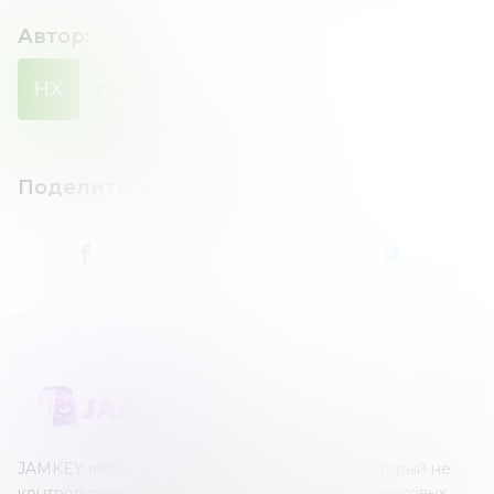
Автор
:
НХ
НАТАЛИЯ
ХОМЕНКО
Поделиться новостью
:
JAMKEY является независимым ресурсом, который не
контролируется каким-либо оператором финансовых