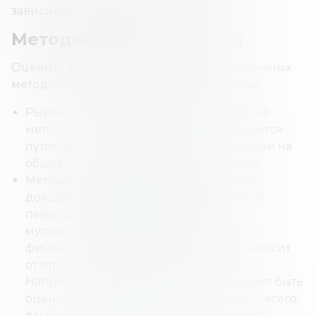
зависимости от оценки.
Методы оценки бизнеса
Оценить бизнес можно с помощью различных
методов. Рассмотрим самые популярные:
Рыночная капитализация – простейший
метод оценки бизнеса. Он рассчитывается
путем умножения цены акций компании на
общее количество акций в обращении.
Метод временного дохода. Здесь поток
доходов, полученных за определенный
период времени, применяется к
мультипликатору (производственному
финансовому показателю), который зависит
от отрасли и экономической среды.
Например, техническая компания может быть
оценена в 3 раза больше, а сервисная – всего
в 0,5 раза.