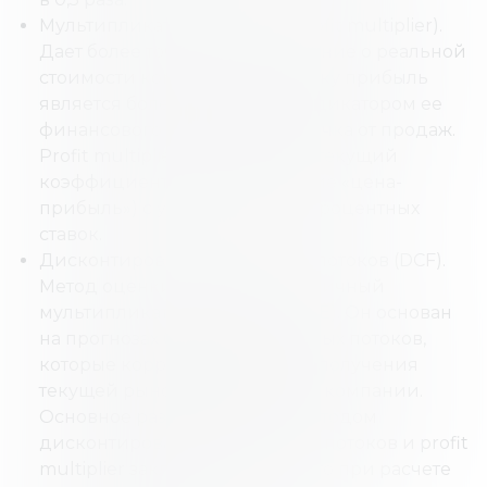
Мультипликатор прибыли (profit multiplier).
Дает более точное представление о реальной
стоимости компании, поскольку прибыль
является более надежным индикатором ее
финансового успеха, чем выручка от продаж.
Profit multiplier корректирует текущий
коэффициент P/E (соотношение «цена-
прибыль») с учетом текущих процентных
ставок.
Дисконтирование денежных потоков (DCF).
Метод оценки бизнеса, аналогичный
мультипликатору прибыли (P/E). Он основан
на прогнозах будущих денежных потоков,
которые корректируются для получения
текущей рыночной стоимости компании.
Основное различие между методом
дисконтированных денежных потоков и profit
multiplier заключается в том, что при расчете