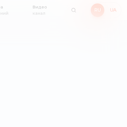
за
Видео
RU
UA
аний
канал