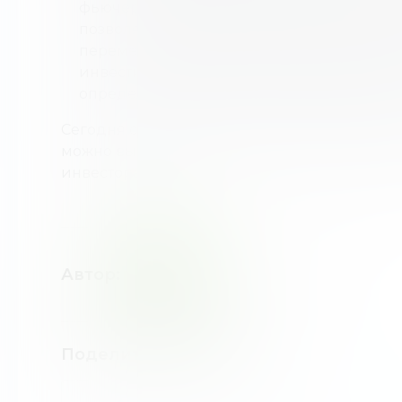
фьючерсы и индивидуальные инвестици
позволяют инвесторам спекулировать на
перемещать риски между сторонами. Де
инвестиционные продукты, поэтому для и
определенный опыт и уровень знания ры
Сегодня существует много инвестиционных
можно выбрать самый подходящий и эффек
инвестора.
Автор
:
НХ
НАТАЛИЯ
ХОМЕНКО
Поделиться новостью
: