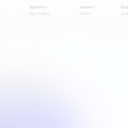
Крипто-
Инвест
Ба
брокеры
идея
зн
 продукт