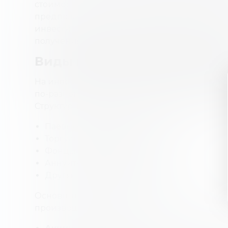
стоимость которого может возрасти. Совре
предполагает, что у инвестора есть диве
инвестиций, включающий множество инвес
получения оптимального вознаграждения.
Виды инвестиционных про
На инвестиционном рынке инвестиционные
по-разному. Поэтому у инвесторов есть шир
Структурированные инвестиционные проду
Паевые инвестиционные фонды.
Торгуемые на бирже фонды.
Фонды денежного рынка.
Аннуитеты (финансовые ренты).
Другие инвестиционные продукты.
Основными инвестиционными продуктами 
производные инструменты.