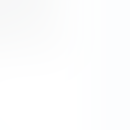
онные продукты, которые
 движениях цен или
ривативы — сложные
х использования требуется
нка.
 направлений, среди которых
тивный для конкретного