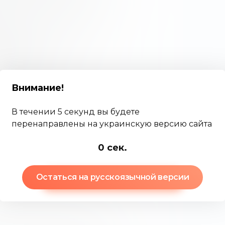
менная теория портфеля
рсифицированный портфель
тиционных продуктов для
дуктов
 продукты структурируются
Внимание
!
окий спектр возможностей.
кты включают:
В течении 5 секунд вы будете
перенаправлены на украинскую версию сайта
-2
сек.
Остаться на русскоязычной версии
являются акции, облигации и