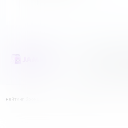
JAMKEY является не
Мы честно создаем 
создано лишь в инф
Рейтинг брокеров
Forex/CFD брокеры
К