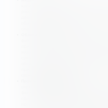
Акции.
Инвестиции в акции представляю
капитале публично торгуемой компании.
рамках режима привлечения капитала, к
деятельность. Инвестиции в акции имеют
обычно анализируются на основе предп
отношения цены к прибыли.
Облигации
— один из самых известных 
фиксированным доходом. Их предлагают 
привлечь капитал. Облигации выплачива
виде купонных выплат и предлагают пол
суммы долга при наступлении срока пог
облигаций классифицируются по кредитн
представление о структуре капитала и с
своевременные платежи.
Производные
инструменты
предлагаютс
определенного базового актива. Опционы
фьючерсы, основанные на движении цен 
одними из ведущих рыночных инвестици
производными финансовыми инструмента