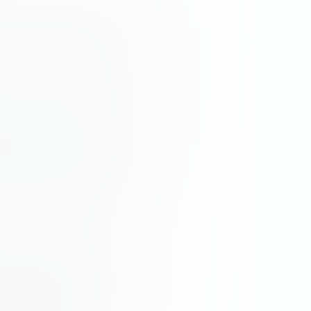
т собой долю в акционерном
 Компании выпускают акции в
оторый финансирует их
 разные перспективы роста и
олагаемой будущей прибыли и
инвестиционных продуктов с
компании, которые стремятся
ют инвесторам проценты в
ное погашение основной
ашения. Облигации и фонды
ому рейтингу, который дает
пособности производить
я на основе движения
 пут и колл на акции и
на сырьевые товары, являются
онных продуктов с
ми. Существуют также