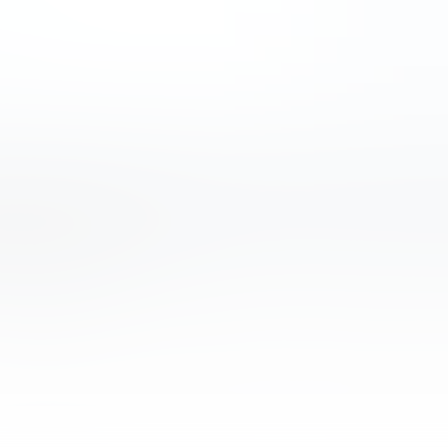
зависимым ресурсом, который не контролируется каким-либ
наши обзоры и руководства, опираясь только на собственные
ормационных целях.
рипто-брокеры
Инвест идея
База знаний