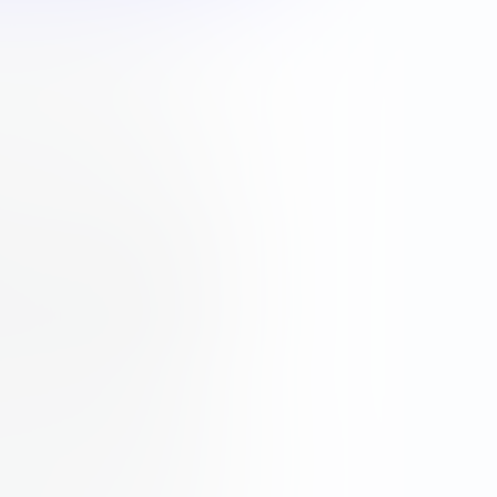
редлагаемый инвесторам на
активов, которые
иятной прибыли.
я общим для всех финансовых
ктов, доступные для
сторов, могут значительно
ествует широкий спектр
ают инвесторам достичь
онных продуктов
в — две стандартные
. Некоторые покупаются
бности увеличиваться или
ругие инвестиционные
одный компонент.
блигации и смешанные фонды
можность приобрести актив,