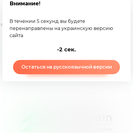
Внимание
!
В течении 5 секунд вы будете
перенаправлены на украинскую версию
сайта
Jamkey
Брокеры
СтормГейн
-4
сек.
СтормГейн
:
обзор брокера
Остаться на русскоязычной версии