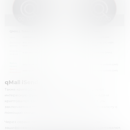
qMall iSend
Также криптобиржа «Кумолл» предлагает трейдерам
интересную функцию быстрой и безопасной передачи
криптовалют. Она получила название qMall iSend. Суть
заключается в том, что ты можешь отправить криптовалюту с
помощью специального кода.
Через сервис iSend ты генерируешь код, в котором
зашифрована информация о типе и количестве криптовалют,