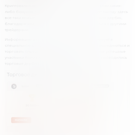
Криптовалютная биржа qMall не предлагает клиентам каких-
либо бонусов. Однако получить дополнительную выгоду здесь
все-таки можно. У «Кумолл» есть конкурс «Торговое дерби»,
благодаря чему пользователи могут соревноваться с другими
трейдерами.
Информацию о новых дерби криптобиржа публикует в
специальном разделе сайта. Участнику нужно присоединиться и
торговать определенными криптовалютами. Самые успешные
участники получают вознаграждение. Например, проводились
торговые дерби с криптовалютами REN и SUSHI.