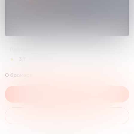
Рейтинг
★
3.7
О брокере
На сайт брокера
Получить бонус