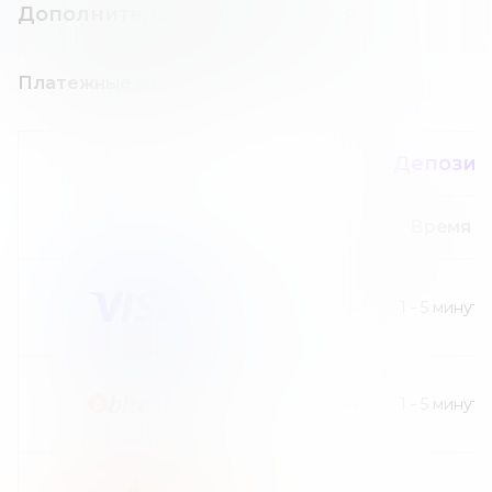
Дополнительная информация
Платежные методы
Депозит
Сумма
Время
200
грн
1
-
5
минут
600
грн
1
-
5
минут