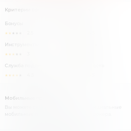
Критерии составления рейтинга
Бонусы
Комиссии
2.5
4.5
★
★
★
★
★
★
★
★
★
★
Инструменты
Надежность
3
3
★
★
★
★
★
★
★
★
★
★
Служба поддержки
Вывод средств
4.5
4.5
★
★
★
★
★
★
★
★
★
★
Мобильные приложения
Вы можете скачать и установить официальные
мобильные приложения данного брокера.