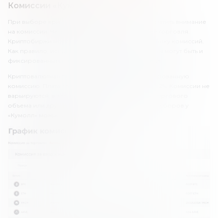
Комиссии «Кумолл»
При выборе криптовалютной биржи важно обратить внимание
на комиссии. Чем ниже комиссии, тем выгоднее торговля.
Криптобиржи могут использовать разную политику комиссий.
Как правило, используется Maker/Taker, но сборы могут быть и
фиксированными, либо взиматься в виде спреда.
Криптовалютная биржа qMall использует фиксированную
комиссию. Плата за любую сделку составляет 0.2%. Комиссии не
варьируются, в зависимости от криптовалюты, торгового
объема или других факторов. В целом, уровень сборов у
«Кумолл» можно считать выгодным.