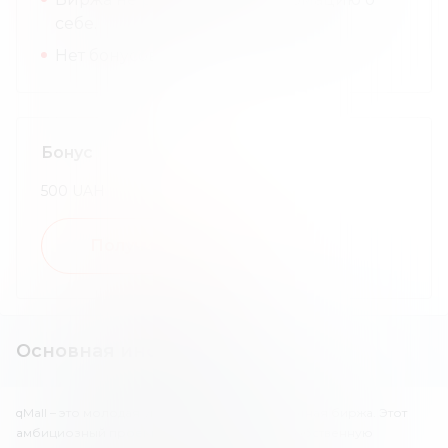
себе.
Нет бонусов.
Бонус
500
UAH
Получить бонус
Основная информация
qMall – это молодая украинская криптовалютная биржа. Этот
амбициозный проект намерен построить собственную