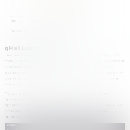
qMall Launchpad
Еще один инвестиционный сервис, достойный внимания – это
qMall Launchpad. Он представляет собой платформу, на которой
запускаются криптовалютные проекты. Эти проекты могут
размещать токены и проводить предпродажу, привлекать таким
образом инвестиции. С помощью qMall Launchpad, эти токены
можно купить быстро и удобно.
По состоянию на март 2022, qMall не проводит активных
пресейлов. Последними пресейлами были два раунда
предпродажи токенов QMALL. Они продавались партиями – 20
млн QMALL в 1 раунде и 5.3 млн во 2 раунде. Последняя
предпродажа проходила в январе 2022.