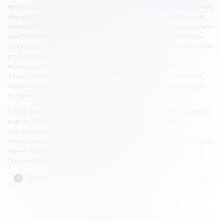
Криптовалютная биржа «Кумолл» предлагает клиентам получать
пассивный доход с помощью стейкинга. Стейкинг работает по
принципу банковского депозита. Тебе необходимо заморозить
криптовалюту в кошельке на определенный срок. Все время,
пока цифровые активы будут заморожены, ты будешь выполнять
роль валидатора в блокчейне. За это ты получаешь
вознаграждение в виде процентной ставки, которая
зачисляется на счет вместе с депозитом. До истечения срока
стейкинга снимать криптовалюту нельзя, иначе процент будет
потерян.
Платформа стейкинга на qMall получила название qBox. Однако
выбор криптовалют по состоянию на март 2022 года
ограниченный. Платформа предлагает стейкинг для
собственного токена – QMALL. Хранить можно от 100 до 100 000
монет. Период заморозки активов составляет 1 месяц.
Процентная ставка – 3% годовых.