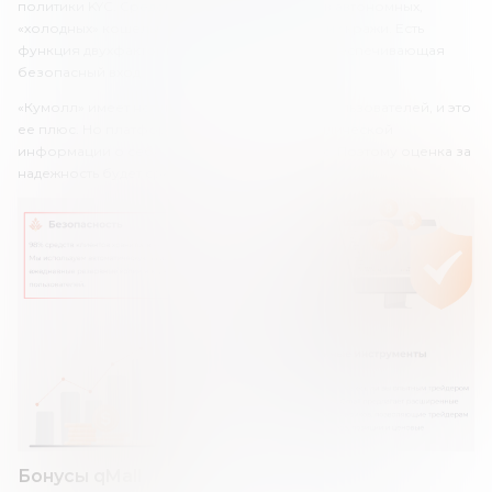
политики KYC. Средства клиентов хранятся в автономных,
«холодных» кошельках». Это снижает риски их кражи. Есть
функция двухфакторной аутентификации, обеспечивающая
безопасный вход.
«Кумолл» имеет неплохую систему защиты пользователей, и это
ее плюс. Но платформа не раскрывает юридической
информации о себе, и это серьезный минус. Поэтому оценка за
надежность будет средней.
Бонусы qMall