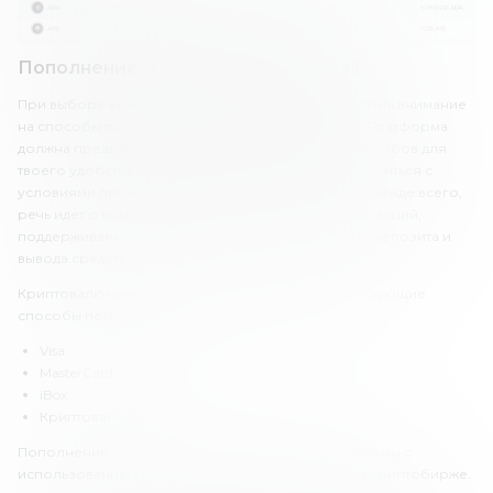
Пополнение и вывод средств qMall
При выборе криптовалютной биржи важно обратить внимание
на способы пополнения счета и вывода средств. Платформа
должна предлагать максимальное количество способов для
твоего удобства. Кроме того, необходимо ознакомиться с
условиями проведения финансовых операций. Прежде всего,
речь идет о комиссиях, скорости обработки транзакций,
поддерживаемых валютах счета, лимитах на суммы депозита и
вывода средств и т.д.
Криптовалютная биржа «Кумолл» предлагает следующие
способы пополнения счета и вывода средств:
Visa.
MasterCard.
iBox
Криптовалюты.
Пополнение счета и вывод средств на qMall возможны с
использованием всех криптовалют, доступных на криптобирже.