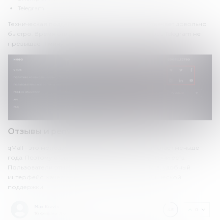
Telegram.
Техническая поддержка криптобиржи qMall отвечает довольно
быстро. Время ответа при подаче запроса через Telegram не
превышает 1 минуты.
Отзывы и репутация в сети
qMall – это молодая криптобиржа, которая работает меньше
года. Поэтому отзывов о ней пока немного, но они есть.
Пользователи отмечают быстрый вывод средств, удобный
интерфейс, качественную работу службы технической
поддержки.