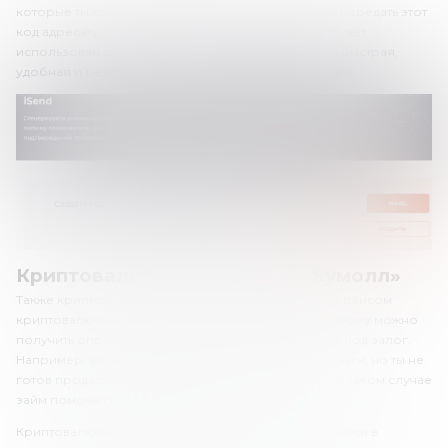
которые ты хочешь отправить. Далее необходимо передать этот
код адресату. После того как он использует код, будет
использован смарт-контракт. Так обеспечивается быстрая,
удобная и безопасная операция с криптовалютами.
Криптовалютные займы на «Кумолл»
Также криптоэнтузиасты могут воспользоваться сервисом
криптовалютных займов на «Кумолл». Благодаря этому можно
получить определенное количество криптомонет под залог.
Например, это важно, если тебе срочно нужны деньги, но ты не
готов продать свою криптовалюту прямо сейчас. В таком случае
займ поможет решить проблему.
Криптовалютные займы на «Кумолл» предоставляются в