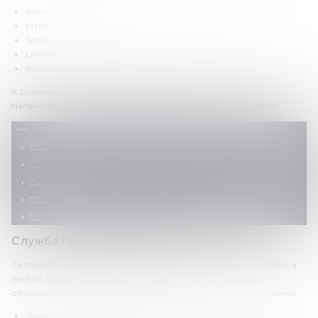
Bitcoin.
Ethereum.
Tether USD.
Litecoin.
Bitcoin Cash и т.д.
К сожалению, других активов для торговли на qMall нет.
Например, торговать фьючерсами или опционами нельзя.
Служба поддержки qMall
Связаться со специалистами службы поддержки qMall можно в
любое время. Она работает в режиме 24/7. Ты можешь
обратиться к представителям биржи следующими способами:
Электронная почта.