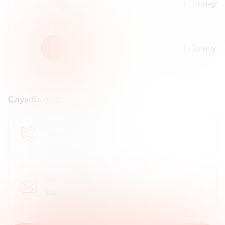
40
грн
1
-
5
минут
200
грн
1
-
5
минут
Служба поддержки
Номер телефона
:
Электронная почта
:
support@qmall.io