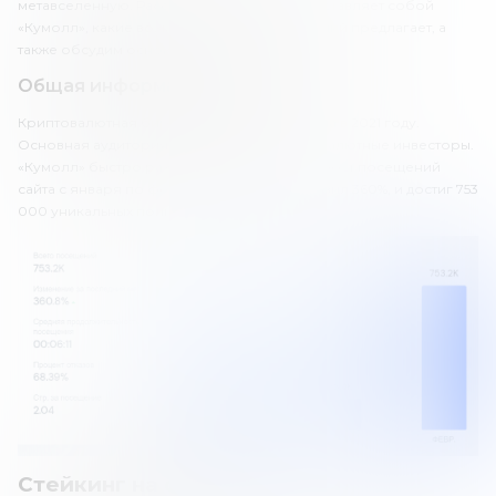
метавселенную. Расскажем о том, что представляет собой
«Кумолл», какие возможности для инвестиций предлагает, а
также обсудим основные плюсы и минусы.
Общая информация о бирже
Криптовалютная биржа qMall была основана в 2021 году.
Основная аудитория – украинские криптовалютные инвесторы.
«Кумолл» быстро развивается. Например, рост посещений
сайта с января по февраль 2022 года составил 360%, и достиг 753
000 уникальных пользователей.
Стейкинг на qMall