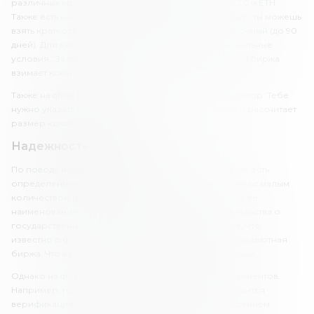
различных криптовалютах. Их можно взять в BTC, LTC и ETH.
Также есть несколько вариантов условий. Например, ты можешь
взять краткосрочный займ (от 7 дней) или долгосрочный (до 90
дней). Для каждого пакета предоставляются специальные
условия.. За предоставление займа криптовалютная биржа
взимает комиссию.
Также на qMall предусмотрен специальный калькулятор. Тебе
нужно указать условия, и платформа автоматически рассчитает
размер комиссии и сборов.
Надежность «Кумолл»
По поводу надежности криптовалютной биржи qMall есть
определенные вопросы. Прежде всего, они связаны с малым
количеством информации о компании. Неизвестны ее
наименование, юридический адрес, номер свидетельства о
государственной регистрации, другие данные. Все, что
известно о qMall – это то, что это украинская криптовалютная
биржа. Что касается лицензии, о ней также нет данных.
Однако на qMall продумана защита безопасности клиентов.
Например, при регистрации здесь сразу же проводится
верификация. Биржа работает со строгим соблюдением