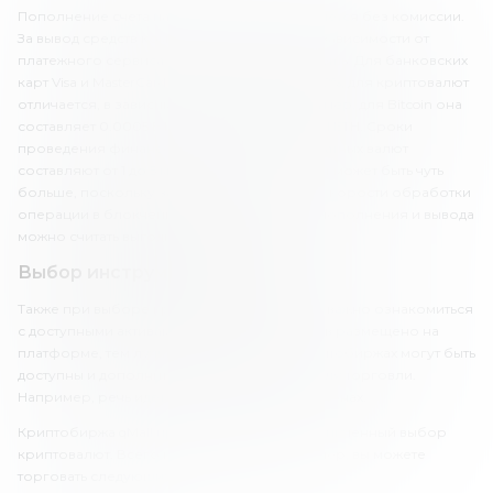
Пополнение счета на «Кумолл» осуществляется без комиссии.
За вывод средств комиссия варьируется, в зависимости от
платежного сервиса, который ты используешь. Для банковских
карт Visa и MasterCard комиссия составляет 2%, для криптовалют
отличается, в зависимости от актива. Например, для Bitcoin она
составляет 0.0005 BTC, для Ethereum – 0.001 ETH. Сроки
проведения финансовых операций для фиатных валют
составляют от 1 до 5 минут. Для криптовалют может быть чуть
больше, поскольку зачисление зависит от скорости обработки
операции в блокчейне. В целом, условия пополнения и вывода
можно считать выгодными.
Выбор инструментов «Кумолл»
Также при выборе криптовалютной биржи важно ознакомиться
с доступными активами. Чем больше активов размещено на
платформе, тем лучше. Кроме того, на криптобиржах могут быть
доступны и дополнительные инструменты для торговли.
Например, речь идет о фьючерсах или опционах.
Криптобиржа qMall предлагает весьма ограниченный выбор
криптовалют. Всего их доступно 35. Например, вы можете
торговать следующими видами криптовалют: