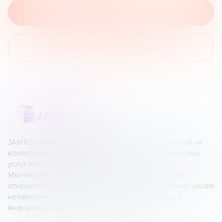
На сайт брокера
На список обзоров
JAMKEY является независимым ресурсом, который не
контролируется каким-либо оператором финансовых
услуг или другим учреждением.
Мы честно создаем наши обзоры и руководства,
опираясь только на собственные знания и мнение наших
независимых экспертов; все это создано лишь в
информационных целях.