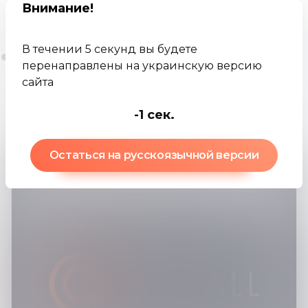
Внимание
!
В течении 5 секунд вы будете
перенаправлены на украинскую версию
сайта
Jamkey
Брокеры
Кумолл
-3
сек.
Кумолл
:
обзор брокера
Остаться на русскоязычной версии