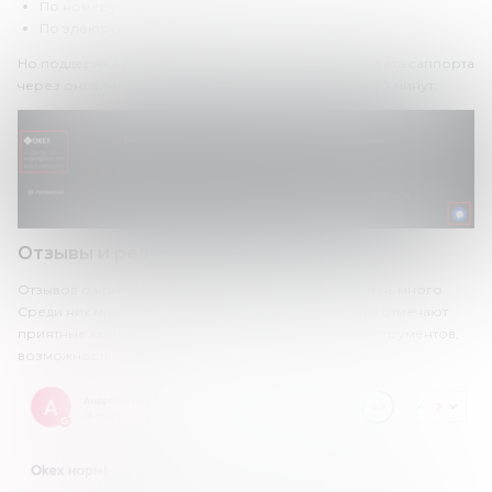
По номеру телефона.
По электронной почте.
Но поддержка реагирует достаточно медленно: ответа саппорта
через онлайн-чат порой приходится ждать более 30 минут.
Отзывы и репутация в сети
Отзывов о криптовалютной бирже OKEx в сети очень много.
Среди них много хороших комментариев. Клиенты отмечают
приятные комиссии, отличный выбор торговых инструментов,
возможность получать прибыль за счет стейкинга.