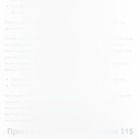
Совершение первой сделки с криптовалютами.
Вознаграждение также составит 100 сатоши.
Количество заданий здесь достаточно большое, поэтому вы
можете получить неплохой дополнительный доход.
Также хорошим способом получения дополнительного дохода
на OKEx является партнерская программа. Трейдеры могут
приглашать друзей и коллег по реферальной ссылке, которая
находится в торговом аккаунте. Чтобы получить
вознаграждение, нужно чтобы партнер зарегистрировался и
выполнил одно из следующих действий:
Прохождение проверки по фото и покупка криптовалют.
Пополнение счета для трейдинговых операций.
За каждого пользователя, который зарегистрируется по твоей
ссылке и выполнит одно из действий, будет выплачено
вознаграждение в размере 15 USD (450 UAH). Деньги
выплачиваются в криптовалюте USDT, которую можно
использовать для трейдинга или вывести на кошелек.