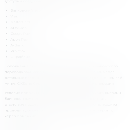
доступны следующие сервисы:
Банковский перевод.
Visa.
MasterCard.
ADVCash.
Google Pay.
Apple Pay
A-Bank.
Privat24.
Ощадбанк.
Пополнение счета и вывод средств с помощью банковского
перевода занимают 1-3 дней. Финансовые операции через
остальные платежные сервисы проводятся не дольше, чем за 5
минут. OKEx не берет комиссию за финансовые операции.
Условия пополнения счета и вывода средств на OKEx выгодны.
Единственным небольшим недостатком можно считать
отсутствие поддержки фиатных валют, из-за чего приходится
проводить дополнительную операцию с обменом крипто
через обменник.