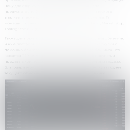
цену для открытия ордера. В торговом терминале
предусмотрено более 30 индикаторов для технического
анализа, а также доступны графические инструменты. Ты
можешь открывать сделки, используя ордеры Limit, Market, Stop,
Trailing Stop и Trigger.
Также для покупки и продажи криптовалют доступны обменник
и P2P-платформа. Через обменник можно делать покупки с
помощью банковской карты или электронного банкинга. Что
касается P2P-обмена, через этот сервис можно покупать и
продавать криптовалюту, торгуя напрямую с другими людьми.
Благодаря этому есть возможность провести сделку выгоднее
текущего обменного курса на бирже или обменнике.