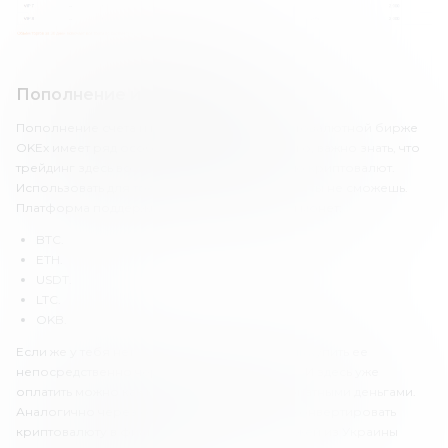
Пополнение и вывод средств
Пополнение счета и вывод средств на криптовалютной бирже
OKEx имеет ряд особенностей. Прежде всего, важно знать, что
трейдинг здесь возможен только с помощью криптовалют.
Использовать для трейдинга обычные деньги ты не сможешь.
Платформа поддерживает следующие виды монет:
BTC.
ETH.
USDT.
LTC.
OKB.
Если же у тебя нет криптовалюты, то можешь купить ее
непосредственно через обменник «ОКЕкс». И здесь уже
оплатить можно как криптовалютой, так и фиатными деньгами.
Аналогично через обменник ты можешь и конвертировать
криптовалюту в фиат для вывода. Для платежей из Украины