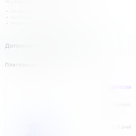
Но у биржи «ОКЕкс» есть и недостатки:
Нет данных о компании и лицензии.
Нет бонусов.
Плохо работает саппорт.
Дополнительная информация
Платежные методы
Депозит
Сумма
Время
30
грн
1
-
3
дней