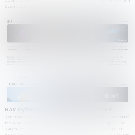
оборотом. Инвесторы же могут купить токены дешевле, чем они
будут стоить во время торгов на бирже.
Как купить криптовалюту на OKEx
Криптовалютная биржа OKEx использует стандартный торговый
терминал TradingView. Трейдеры могут выбрать таймфрейм от 1
минуты до 1 года. На платформе есть стакан цен, что поможет
просматривать заявки трейдеров и выбрать более подходящую