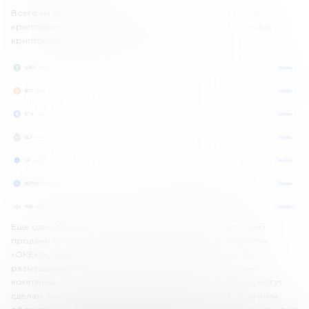
Всего на платформе для стейкинга доступно более 100
криптовалют. Процентные ставки варьируются для разных
криптовалют от 1% до 365% годовых.
Еще одна важная опция для инвесторов – это платформа
продажи токенов Jumpstart. Это собственная разработка
«ОКЕкс», созданная для проведения ICO – первичного
размещения криптовалют. Благодаря этой платформе
компании, которым нужно привлечь финансирование, могут
сделать это на большой криптовалютной бирже с отличным