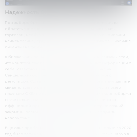
Надежность OKEx
При выборе брокера или криптовалютной биржи важно
обратить внимание на надежность. Перед тем как начать
торговать, необходимо проверить информацию о компании –
наименование, юридический адрес, и самое главное, – наличие
лицензии на финансовую деятельность.
К бирже OKEx по надежности есть вопросы. Они связаны с тем,
что криптобиржа практически не предоставляет информации о
себе. Известно лишь то, что она зарегистрирована на
Сейшельских островах, что имеет лицензию местного
регулятора. Однако название управляющей компании, данные
свидетельства о регистрации, юридический адрес и номер
лицензии OKEx не публикует. Место регистрации криптобиржи
также нельзя считать надежным, ведь Сейшелы являются
оффшорной юрисдикцией. В этой стране реестр компаний
закрытый, поэтому информацию о владельцах получить
невозможно.
Еще одна проблема, связанная с OKEx – взломы. Только за 2020
год было зафиксировано сразу два инцидента – кража Bitcoin в