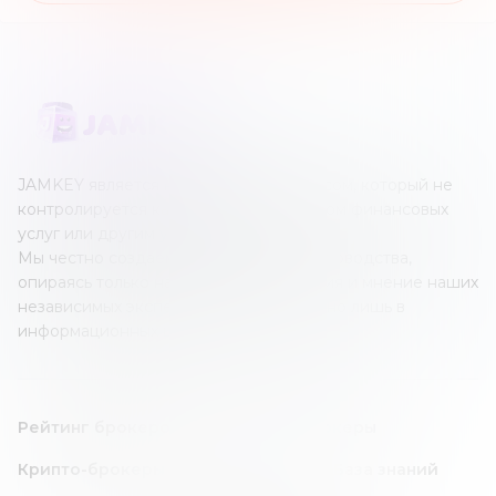
JAMKEY является независимым ресурсом, который не
контролируется каким-либо оператором финансовых
услуг или другим учреждением.
Мы честно создаем наши обзоры и руководства,
опираясь только на собственные знания и мнение наших
независимых экспертов; все это создано лишь в
информационных целях.
Рейтинг брокеров
Forex/CFD брокеры
Крипто-брокеры
Инвест идея
База знаний