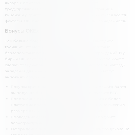
январе и приостановка торговых операций без
предупреждения в октябре. Украинской регистрации и
лицензии у криптовалютной биржи также нет. Учитывая все эти
факторы. OKEx не заслуживает высокой оценки за надежность.
Бонусы OKEx
Чем больше бонусов предлагает брокер, тем выгоднее
трейдинг. Это могут быть приветственные, депозитные,
бездепозитные бонусы или другие виды вознаграждений. И у
биржи OKEx есть специальное предложение, которое может
сделать трейдинг выгоднее. Оно представляет собой награды
за задания для начинающих трейдеров. Трейдеры могут
выполнять следующие задания:
Покупка криптовалюты на сумму 100 USD (3000 UAH). За это
вы получите бонус 10 USD (300 UAH) в эквиваленте BTC.
Пополнение счета на сумму 100 USD (3000 UAH) и более.
Платформа предложит брокеру компенсацию комиссий в
размере 10 USD (300 UAH) в криптовалюте USDT.
Проведение сделки на демо-счете. За это вы получите
вознаграждение в размере 100 сатоши.
Оформление подписки на получение пассивного дохода. За
это предусмотрен бонус в 100 сатоши.