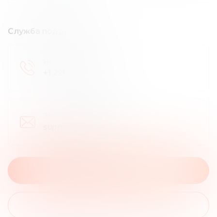
Служба поддержки
Номер телефона
:
+1 226 798 4487
Электронная почта
:
support@okex.com
На сайт брокера
На список обзоров