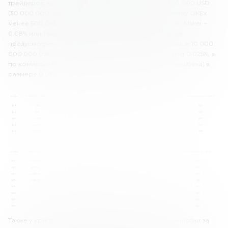
трейдеров, которые торгуют с оборотом менее 100 000 USD
(30 000 000 UAH) и имеют торговый оборот по токену OKEx
менее 500 OKB. В таком случае они платят комиссию Maker –
0.08% или Taker – 0.1%. Минимальный уровень сборов
предусмотрен для пользователей, чей оборот больше 10 000
000 000 USD. В таком случае комиссия Taker составит 0.025%, а
по комиссии Maker выплачивается рибейт (аналог кэшбека) в
размере 0.01%.
Также у криптовалютной биржи предусмотрены комиссии за