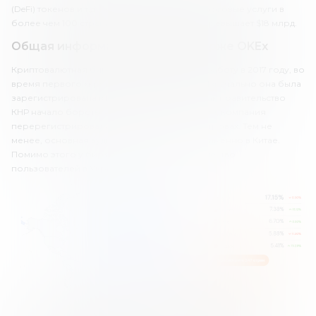
(DeFi) токенов и т.д. Биржа предоставляет торговые услуги в
более чем 100 странах, а торговый объем превышает $18 млрд.
Общая информация о криптобирже OKEx
Криптовалютная биржа OKEx начала свою работу в 2017 году, во
время первого «криптовалютного бума». Изначально она была
зарегистрирована в Китае, но после того как правительство
КНР начало бороться с цифровыми активами, компания
перерегистрировалась на Сейшельских островах. Тем не
менее, основная аудитория OKEx осталась именно в Китае.
Помимо этого у биржи есть большое количество
пользователей в Украине.