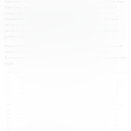
торговлю фьючерсами и опционами. Уровень сборов для этих
торговых инструментов одинаковый. Здесь также взимается
комиссия Maker и Taker. Максимальный уровень комиссий
составляет 0.02% для Maker и 0.05% для Taker, если торговый
оборот менее 100 000 USD. Что касается минимального
уровня, для Taker он равен 0.02%, а для Maker выплачивается
рибейт в размере 0.01%.
Комиссии OKEx можно считать достаточно выгодными, в целом,
они низкие. Если же ты – профессиональный трейдер с
большими оборотами, то можешь получать рибейт по комиссии
Maker.