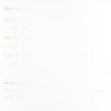
Критерии составления рейтинга
Бонусы
Комиссии
3.5
5
★
★
★
★
★
★
★
★
★
★
Инструменты
Надежность
5
2
★
★
★
★
★
★
★
★
★
★
Служба поддержки
Вывод средств
3
4.5
★
★
★
★
★
★
★
★
★
★
Мобильные приложения
Вы можете скачать и установить официальные
мобильные приложения данного брокера.