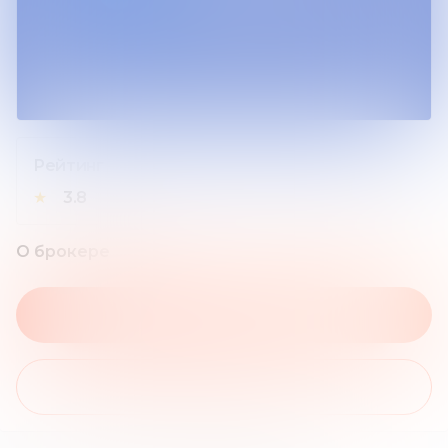
Рейтинг
★
3.8
О брокере
На сайт брокера
Получить бонус