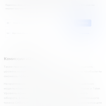
Комиссии «ОКЕкс»
Также при выборе криптовалютной биржи важно оценить
уровень комиссий. Чем ниже комиссии, тем больше прибыли ты
сможешь получить с каждой прибыльной сделки.
На криптовалютной бирже OKEx применяется стандартная
модель комиссий для торговли криптовалютами – Maker и Taker.
Уровень комиссий здесь зависит от общего торгового
оборота, а также от оборота с использованием собственного
токена OKEx (OKB). Максимальная комиссия предусмотрена для