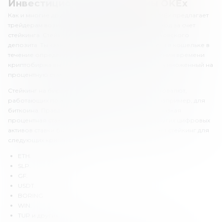
Инвестиционные программы OKEx
Как и многие другие криптовалютные биржи, OKEx предлагает
трейдерам возможность получать пассивный доход за счет
стейкинга. Стейкинг работает по принципу банковского
депозита. Ты «замораживаешь» и хранишь монеты в кошельке в
течение определенного времени. После истечения времени
криптобиржа выплачивает клиенту его депозит, умноженный на
процентную ставку.
Стейкинг на бирже OKEx доступен как для криптовалют,
работающих по алгоритму Proof-of-Stake, так и, например, для
биткоина. Правда, для BTC предлагается очень низкая
процентная ставка – всего 1% годовых. Но для других цифровых
активов ставки более выгодные. OKEx предлагает стейкинг для
следующих криптовалют:
ETH.
SLP.
GF.
USDT.
BORING.
WIN.
TUP и других.