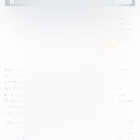
Kuna.io не предлагает никаких инвестиционных возможностей
для трейдеров. Компания не поддерживает стейкинг и не
предоставляет какие-либо другие программы для
криптоэнтузиастов. Торговая платформа ориентирована
именно на криптовалютных трейдеров, а не на инвесторов.
Здесь есть торговый терминал с инструментами и индикаторами
для технического анализа, а также с книгой ордеров.
Существует два вида ордеров – Market и Limit.