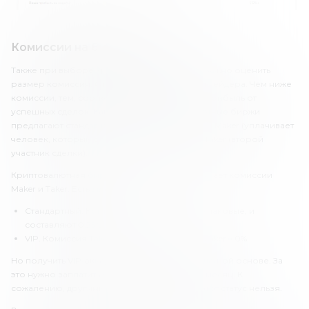
Комиссии на бирже «Куна»
Также при выборе криптовалютной биржи важно оценить
размер комиссии. От этого зависит выгода трейдера. Чем ниже
комиссии, тем, соответственно, будет выше прибыль от
успешных сделок. Как правило, криптовалютные биржи
предлагают стандартную структуру комиссий Maker (уплачивает
человек, который создает предложение) и Taker (второй
участник сделки).
Криптовалютная биржа «Куна» также предлагает комиссии
Maker и Taker. Есть два типа аккаунтов:
Стандартный. Комиссии Maker и Taker одинаковые, и
составляют 0.25%.
VIP. Комиссия Taker составляет 0.125%, а Maker – 0%.
Но получить VIP-аккаунт можно только на платной основе. За
это нужно заплатить 400 USD (12 000 UAH) в месяц. К
сожалению, другими способами получить этот статус нельзя.