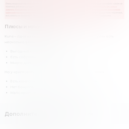
Плюсы и минусы Kuna
Kuna – одна из первых украинских бирж. У платформы есть
несколько важных преимуществ:
Выгодные комиссии.
Есть собственный стейблкоин.
Много дополнительных сервисов.
Но у криптовалютной биржи «Куна» есть и недостатки:
Есть комиссии за пополнение и вывод средств.
Нет бонусов.
Мало криптовалют в листинге.
Дополнительная информация