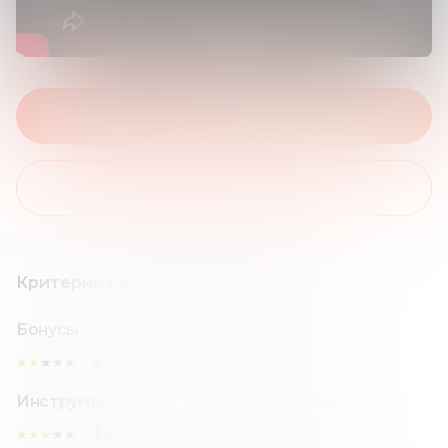
На сайт брокера
Получить бонус
Критерии составления рейтинга
Бонусы
Комиссии
2
4
★
★
★
★
★
★
★
★
★
★
Инструменты
Надежность
3.5
3
★
★
★
★
★
★
★
★
★
★