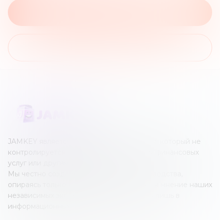
На сайт брокера
На список обзоров
JAMKEY является независимым ресурсом, который не
контролируется каким-либо оператором финансовых
услуг или другим учреждением.
Мы честно создаем наши обзоры и руководства,
опираясь только на собственные знания и мнение наших
независимых экспертов; все это создано лишь в
информационных целях.