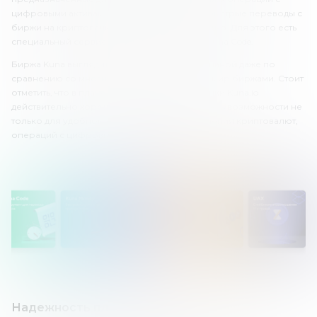
цифровыми активами. Также можно делать быстрые переводы с
биржи на криптовалютный кошелек и обратно. Для этого есть
специальный сервис обработки платежей Kuna Code.
Биржа Kuna выглядит достаточно прогрессивной даже по
сравнению со многими известными на весь мир биржами. Стоит
отметить, что в плане прогресса разработчики Kuna.io
действительно хорошо поработали. Здесь есть возможности не
только для удобного обмена, но и для хранения криптовалют,
операций с цифровыми активами и т.д.
Надежность платформы «Куна»