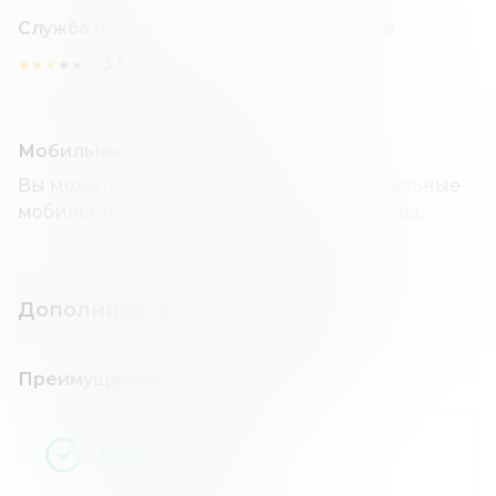
Служба поддержки
Вывод средств
3.5
3.5
★
★
★
★
★
★
★
★
★
★
Мобильные приложения
Вы можете скачать и установить официальные
мобильные приложения данного брокера.
Дополнительная информация
Преимущества и недостатки
Преимущества