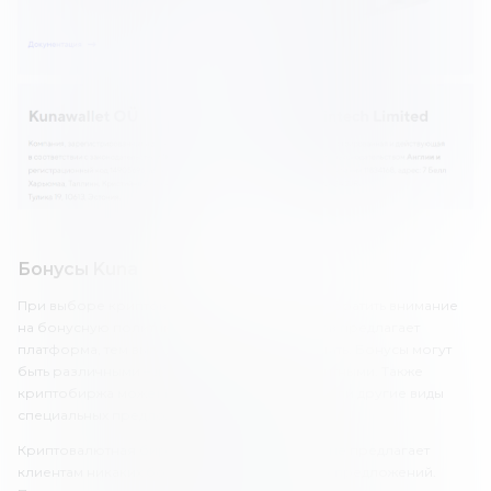
Бонусы Kuna
При выборе криптовалютной биржи стоит обратить внимание
на бонусную политику. Чем больше бонусов предлагает
платформа, тем выгоднее будет с ней работать. Бонусы могут
быть различными – депозитными, бездепозитными. Также
криптобиржа может предоставлять кэшбек или другие виды
специальных предложений.
Криптовалютная биржа Kuna, к сожалению, не предлагает
клиентам никаких бонусов или специальных предложений.