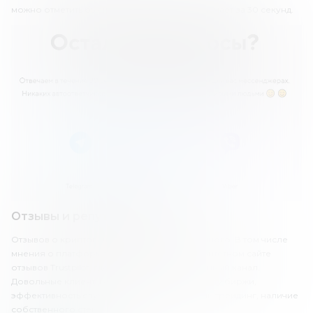
можно отметить быстрый ответ. Саппорт отвечает за 30 секунд.
Отзывы и репутация в сети
Отзывов о криптовалютной бирже «Куна» много. В том числе
мнения о платформе можно найти на авторитетном сайте
отзывов Trustpilot, где у Kuna.io есть собственный канал.
Довольные клиенты отмечают быструю работу биржи,
эффективность службы поддержки, удобный трейдинг, наличие
собственного стейблкоина и т.д.