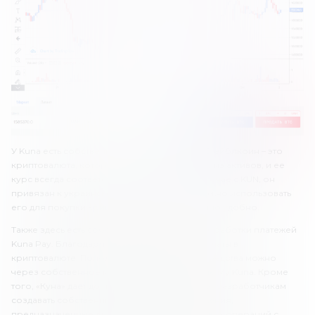
У Kuna есть собственный стейблкоин KUN. Стейблкоин – это
криптовалюта, которая привязана к одному из активов, и ее
курс всегда соответствует этому активу. В случае с KUN, он
привязан к украинской гривне, поэтому можно использовать
его для покупки криптовалют. Это достаточно удобно.
Также здесь есть собственная платформа обработки платежей
Kuna Pay. Благодаря этому можно делать оплаты в
криптовалюте. Пополнять счет и выводить средства можно
через собственное мобильное приложение My Kuna. Кроме
того, «Куна» дает доступ к API. Это позволяет разработчикам
создавать собственные мобильные приложения,
предназначенные для хранения и финансовых операций с