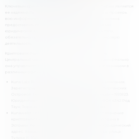
Ключевым критерием выбора криптовалютной биржи является
ее надежность. Перед тем как доверять свои деньги, проверь
всю информацию о торговой платформе. Биржа должна
предоставлять сведения об управляющей компании,
юридический адрес и место регистрации. Кроме того,
обязательно проверь наличие лицензии на финансовую
деятельность.
Криптовалютная биржа Kuna.io работает в Украине.
Центральный офис находится в городе Киев. Однако реально
она управляется тремя компаниями, зарегистрированными в
различных оффшорах:
Kuna Labs Business Inc. Основная управляющая компания.
Зарегистрирована в юрисдикции Британских Виргинских
Островов. Регистрационный номер организации – 1995923.
Юридический адрес – IntershoreChambers P.O. BOX 4342 Род
Таун, Торола, Британские Виргинские Острова.
Kunawallet OÜ. Компания, которая регулирует хранение
криптовалют в кошельках «Куна». Зарегистрирована в
Эстонии. Регистрационный номер – 14905696. Юридический
адрес: Харьюмаа, Таллинн, Кристийне Линнаоса, улица
Тулика 19, 10613, Эстония.