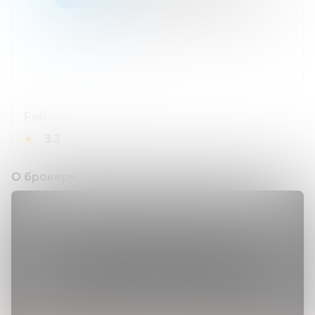
Рейтинг
★
3.3
О брокере