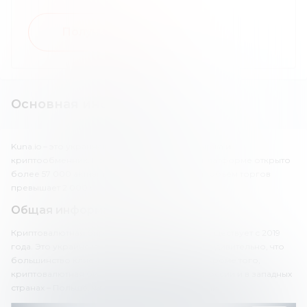
Получить бонус
Основная информация
Kuna.io – это украинская криптовалютная биржа и
криптообменник. По данным компании, на платформе открыто
более 57 000 активных аккаунтов, а дневной объем торгов
превышает 2 000 000 USD.
Общая информация о брокере
Криптовалютная биржа и обменник «Куна» существует с 2019
года. Это украинская платформа, поэтому неудивительно, что
большинство клиентов именно из Украины. Кроме того,
криптовалютная биржа имеет аудиторию в России и в западных
странах – Польше, Франции и Великобритании.