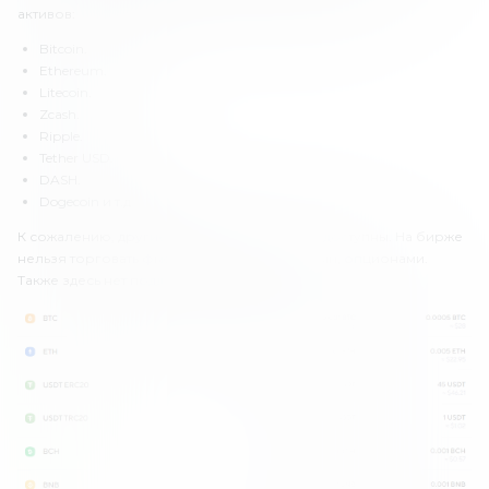
активов:
Bitcoin.
Ethereum.
Litecoin.
Zcash.
Ripple.
Tether USD.
DASH.
Dogecoin и т.д.
К сожалению, другие инструменты здесь недоступны. На бирже
нельзя торговать фьючерсами, деривативами, опционами.
Также здесь нет поддержки NFT-токенов.