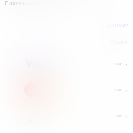
Платежные методы
Депозит
Сумма
Время
1
грн
1
-
5
минут
1
грн
1
-
5
минут
30
грн
1
-
5
минут