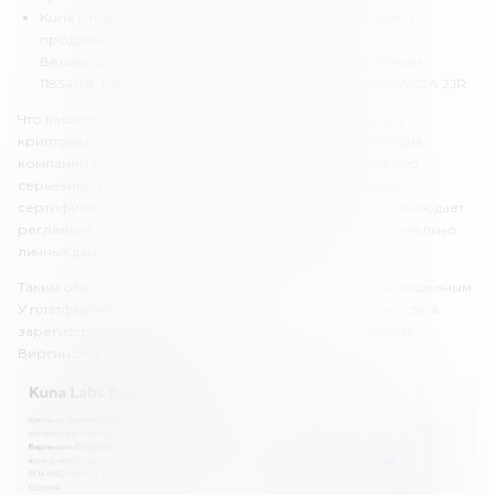
Kuna Fintech Limited. Компания, управляющая Fintech-
продуктами. Регулируется законодательством
Великобритании. Регистрационный номер компании
11834168. Юридический адрес: 7 Белл Ярд, Лондон WC2A 2JR.
Что касается лицензии на финансовую деятельность, у
криптовалютной биржи ее нет. Ни одна из управляющих
компаний не имеет соответствующего разрешения. Это
серьезный недостаток Kuna. Зато у криптобиржи есть
сертификат GDPR, удостоверяющий, что компания соблюдает
регламент Европарламента о защите клиентов относительно
личных данных.
Таким образом, обменник Kuna нельзя считать очень надежным.
У платформы нет лицензии на финансовую деятельность, а
зарегистрирована она в оффшорной зоне Британских
Виргинских островов.