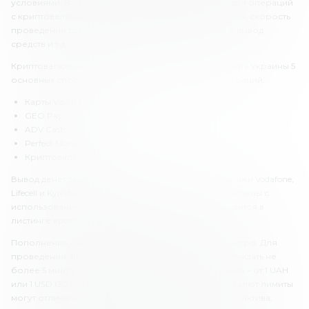
условиями. В частности, при выборе платформы для операций
с криптовалютами нужно изучить размеры комиссий, скорость
проведения транзакций, лимиты на пополнение и вывод
средств и т.д.
Криптовалютная биржа Kuna предлагает клиентам из Украины 5
основных способов проведения финансовых операций.
Карты Visa и MasterCard.
GEO Pay.
ADV Cash.
Perfect Money.
Криптовалюты.
Вывод денег также возможен на мобильные кошельки Vodafone,
Lifecell и Kyivstar. Пополнение и вывод средств возможны с
использованием всех криптовалют, которые находятся в
листинге криптовалютной биржи.
Пополнение счета осуществляется достаточно быстро. Для
проведения финансовой операции придется подождать не
более 5 минут. Лимиты на пополнение минимальные – от 1 UAH
или 1 USD (30 UAH) для фиатных валют. Для криптовалют лимиты
могут отличаться в зависимости от вида цифрового актива,