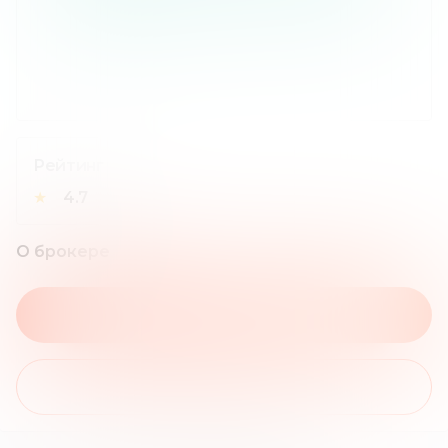
Рейтинг
★
4.7
О брокере
На сайт брокера
Получить бонус