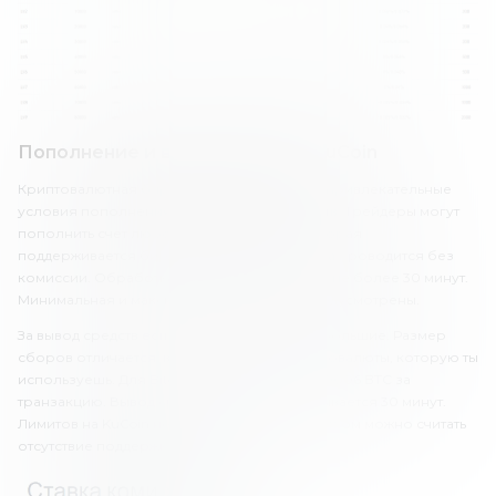
Пополнение и вывод средств KuCoin
Криптовалютная биржа KuCoin предлагает привлекательные
условия пополнения счета и вывода средств. Трейдеры могут
пополнить счет любой криптовалютой, которая
поддерживается биржей. Пополнение счета проводится без
комиссии. Обработка транзакций занимает не более 30 минут.
Минимальная и максимальная сумма не предусмотрены.
За вывод средств есть комиссии, но они небольшие. Размер
сборов отличается, в зависимости от криптовалюты, которую ты
используешь. Для Bitcoin она составляет 0.0006 BTC за
транзакцию. Вывод средств также обрабатывается 30 минут.
Лимитов на KuCoin нет. Небольшим недостатком можно считать
отсутствие поддержки фиатных средств.