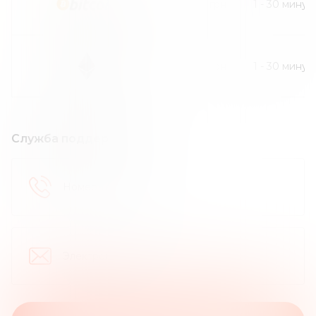
30
грн
1
-
30
минут
30
грн
1
-
30
минут
Служба поддержки
Номер телефона
:
Электронная почта
: