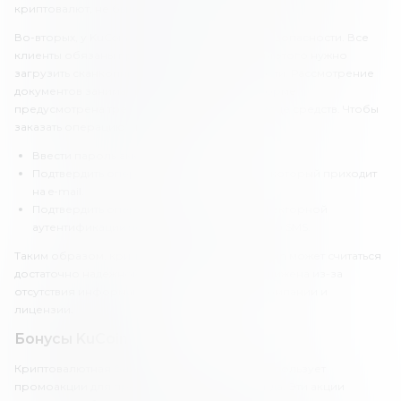
криптовалют, не было.
Во-вторых, у KuCoin продуманная система безопасности. Все
клиенты обязаны пройти верификацию. Для этого нужно
загрузить сканкопию удостоверения личности. Рассмотрение
документов занимает до 48 часов. На платформе
предусмотрена трехэтапная защита при выводе средств. Чтобы
заказать операцию, необходимо:
Ввести пароль аккаунта.
Подтвердить операцию с помощью кода, который приходит
на e-mail.
Подтвердить операцию с помощью двухфакторной
аутентификации через приложение или по SMS.
Таким образом, криптовалютная биржа KuCoin может считаться
достаточно надежной, хоть оценка и будет снижена из-за
отсутствия информации об управляющей компании и
лицензии.
Бонусы KuCoin
Криптовалютная биржа «КуКоин» широко использует
промоакции для продвижения своего бренда. Эти акции