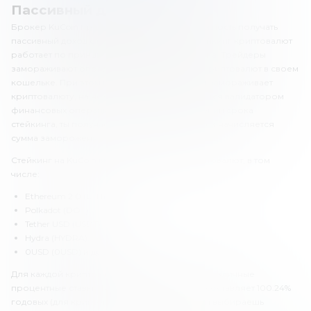
Пассивный доход в KuCoin
Брокер KuCoin предлагает клиентам возможность получать
пассивный доход с помощью стейкинга. Стейкинг криптовалют
работает по принципу банковского депозита. Трейдеры
замораживают определенное количество криптовалют в своем
кошельке. При этом пользователь, который замораживает
криптовалюту, на некоторое время становится валидатором
финансовых операций в системе. По истечении срока
стейкинга, ты получаешь награду. На кошелек начисляется
сумма замороженных криптовалют + процент.
Стейкинг на KuCoin включает более 10 криптовалют, в том
числе:
Ethereum 2.0 (ETH).
Polkadot (DOT).
Tether USD (USDT).
Hydra (HYDRA).
0USD (0USD) и другие.
Для каждой криптовалюты предусмотрены различные
процентные ставки. Максимальный размер составляет 100.24%
годовых (для криптовалюты CPOOL). Если ты выбираешь