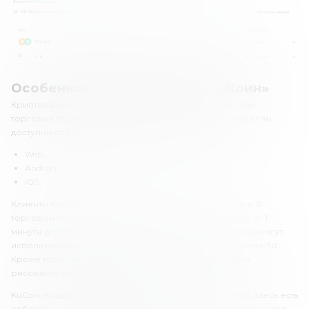
Особенности торговли на «КуКоин»
Криптовалютная биржа «КуКоин» предлагает клиентам
торговый терминал на основе TradingView. Пользователям
доступны следующие версии платформы:
Web.
Android.
iOS.
Клиенты KuCoin могут выбрать один из 9 таймфреймов. В
торговом терминале доступны временные интервалы от 1
минуты до 1 месяца. Для технического анализа клиенты могут
использовать индикаторы, которых на платформе более 30.
Кроме того, здесь есть графические инструменты для
рисования на графиках.
KuCoin поддерживает автоматизированную торговлю. Здесь есть
собственный торговый бот, которого могут использовать все