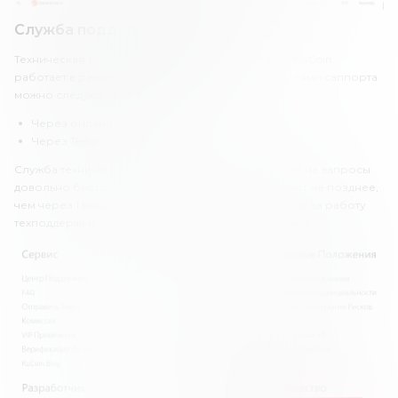
Служба поддержки KuCoin
Техническая поддержка криптовалютной биржи KuCoin
работает в режиме 24/7. Связаться с представителями саппорта
можно следующими способами:
Через онлайн-чат.
Через Telegram.
Служба технической поддержки KuCoin реагирует на запросы
довольно быстро. Специалисты саппорта отвечают не позднее,
чем через 1 минуту после подачи запроса. Поэтому за работу
техподдержки «КуКоин» получает хорошую оценку.