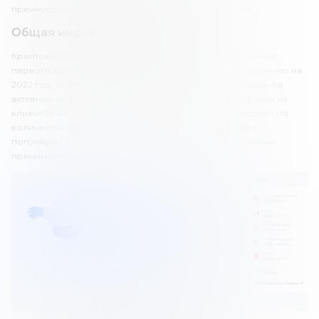
преимущества, недостатки и основные особенности.
Общая информация о брокере
Криптовалютная биржа «КуКоин» начала работу в момент
первого криптовалютного бума – в 2017 году. По состоянию на
2022 год, на платформе насчитывается более 8 миллионов
активных аккаунтов. KuCoin прежде всего ориентирована на
клиентов из Северной Америки. США и Канада лидируют по
количеству трейдеров. Также криптовалютная биржа
популярна в Великобритании, Корее и Турции. «КуКоин»
принимает в том числе клиентов из Украины.