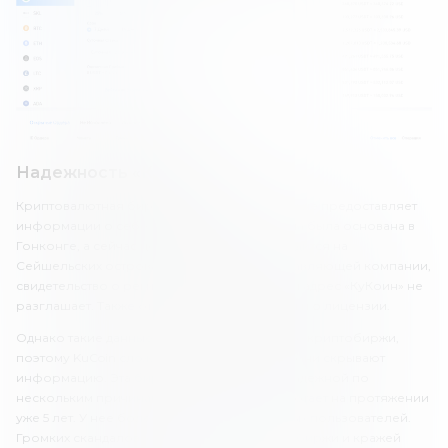
Надежность «КуКоин»
Криптовалютная биржа KuCoin практически не предоставляет
информации о себе. Известно лишь, что она была основана в
Гонконге, а сейчас центральный офис находится на
Сейшельских островах. Наименование управляющей компании,
свидетельство о регистрации, юридический адрес «КуКоин» не
разглашает. Также отсутствует информация и о лицензии.
Однако такие данные не разглашают многие криптобиржи,
поэтому KuCoin сложно упрекать в том, что они скрывают
информацию. Эта биржа может считаться надежной по
нескольким причинам. Во-первых, она работает на протяжении
уже 5 лет. У нее более 8 миллионов активных пользователей.
Громких скандалов, связанных со взломом биржи и кражей