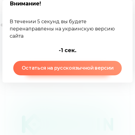
Внимание
!
В течении 5 секунд вы будете
перенаправлены на украинскую версию
сайта
Jamkey
Брокеры
КуКоин
-3
сек.
КуКоин
:
обзор брокера
Остаться на русскоязычной версии