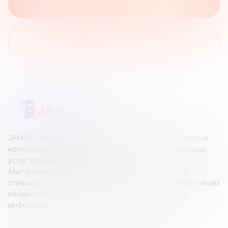
На сайт брокера
На список обзоров
JAMKEY является независимым ресурсом, который не
контролируется каким-либо оператором финансовых
услуг или другим учреждением.
Мы честно создаем наши обзоры и руководства,
опираясь только на собственные знания и мнение наших
независимых экспертов; все это создано лишь в
информационных целях.