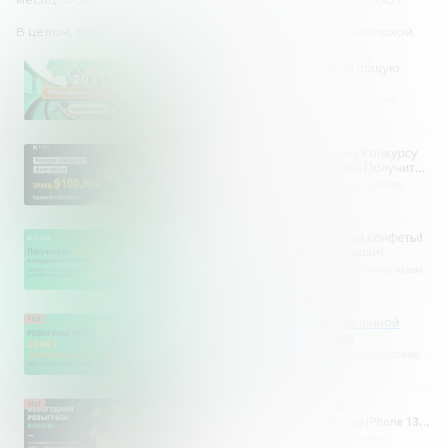
В целом, бонусную политику KuCoin можно считать неплохой.