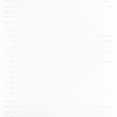
постоянно обновляются, поэтому трейдерам стоит следить за
разделом бонусов. На момент написания обзора у «КуКоин» не
было активных акций, но они появляются постоянно.
Например, биржа предлагала клиентам следующие
промоакции:
«Новогодние подарки». В честь нового года «КуКоин»
проводила акцию, в котором предлагала каждому трейдеру
поделиться своим годовым отчетом. Среди участников акции
разыгрывался призовой фонд 50 000 USD (150 000 UAH).
«Конфеты». Трейдеры, в зависимости от торгового оборота,
могли получить определенное количество «конфет» –
специальных бонусных токенов. Их можно было обменять на
скидки по комиссиям на торговлю и торгового бота,
беспроцентные купоны Margin (кредитование без
процентов) и т.д.
NFT. Трейдеры, которые торговали фьючерсами на
платформе, получали баллы за активность, которые можно
было обменять на NFT.
Однако главный и самый известный бонус – соревнование
«Битва фьючерсов». Трейдеры могут получать баллы за сделки с
фьючерсами. Победитель может получить 100 USDT каждый
месяц. Общий призовой фонд составляет более 1900 USDT.