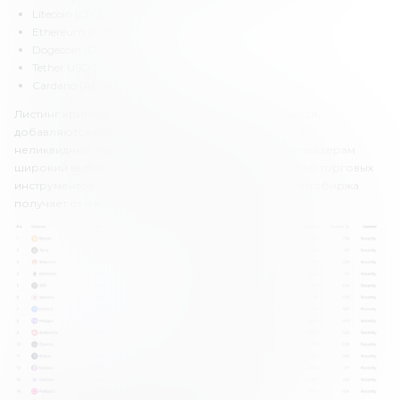
Litecoin (LTC).
Ethereum (ETH).
Dogecoin (DOGE).
Tether USD (USDT).
Cardano (ADA) и многие другие.
Листинг криптовалют на KuCoin постоянно меняется,
добавляются новые криптовалюты и исключаются
неликвидные. Кроме того, «КуКоин» предлагает трейдерам
широкий выбор фьючерсов. Таким образом, выбор торговых
инструментов можно считать отличным. За это криптобиржа
получает от нас высокую оценку.