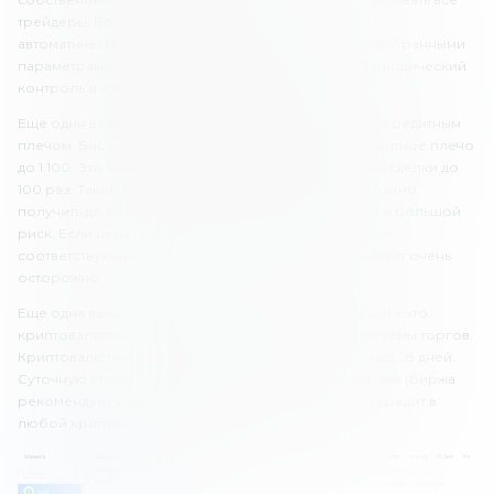
трейдеры. Бот может находить торговые сигналы и
автоматически открывать сделки, в соответствии с выбранными
параметрами. Все, что требуется от трейдера – периодический
контроль и корректировка параметров.
Еще один важный аспект – возможность торговли с кредитным
плечом. Биржа «КуКоин» предлагает клиентам кредитное плечо
до 1:100. Это значит, что ты можешь увеличить объем сделки до
100 раз. Таким образом, с одной и той же сделки можно
получить до 100 раз больше прибыли. Однако есть и большой
риск. Если цена пойдет не в ту сторону, убытки будут
соответствующие. Поэтому используй этот инструмент очень
осторожно.
Еще одна важная опция, которую предлагает KuCoin – это
криптовалютные займы. Это поможет увеличить объемы торгов.
Криптовалютные займы предоставляются на срок до 28 дней.
Суточную ставку кредитования трейдер выбирает сам (биржа
рекомендует выбирать 0.0009%). Можно получить кредит в
любой криптовалюте, доступной на бирже.