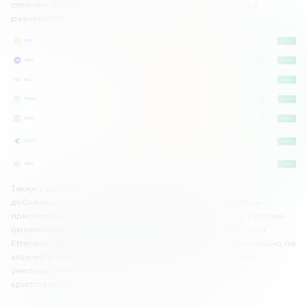
стейкинг стейблкоина USDT, можно получить прибыль в
размере 6.8% годовых.
Также у KuCoin есть собственный майнинг-пул. Если ты
добываешь криптовалюту с помощью майнинга, можешь
присоединиться к пулу криптовалютной биржи. Пул «КуКоин»
ориентирован на добычу Bitcoin (BTC), Bitcoin Cash (BCH) и
Ethereum (ETH). На сайте ты найдешь актуальную информацию по
хэшрейту, сети и всю необходимую информацию. Стать
участником майнинг-пула может каждый клиент
криптовалютной биржи.