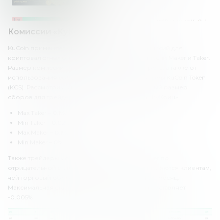
Комиссии «КуКоин»
KuCoin применяет стандартную политику комиссий для
криптовалютных бирж. Здесь взимаются комиссии Maker и Taker.
Размер комиссий зависит от торгового оборота, а также от
использования собственного токена платформы KuCoin Token
(KCS). Рассмотрим минимальный и максимальный размер
сборов для трейдеров, которые торгуют на «КуКоин».
Max Taker – 0.1%.
Min Taker – 0.02%
Max Maker – 0.1%.
Min Maker – 0%.
Также трейдеры могут получать комиссии Maker по
отрицательной ставке (рибейт). Выплаты начисляются клиентам,
чей торговый оборот превышает 70 000 BTC в месяц.
Максимальная ставка рибейта по комиссиям составляет
-0.005%.