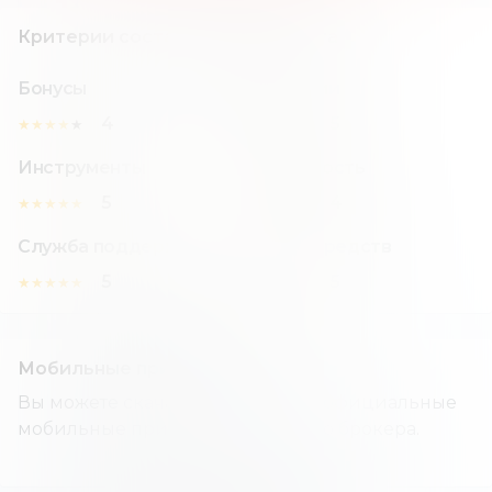
Критерии составления рейтинга
Бонусы
Комиссии
4
5
★
★
★
★
★
★
★
★
★
★
Инструменты
Надежность
5
4
★
★
★
★
★
★
★
★
★
★
Служба поддержки
Вывод средств
5
5
★
★
★
★
★
★
★
★
★
★
Мобильные приложения
Вы можете скачать и установить официальные
мобильные приложения данного брокера.