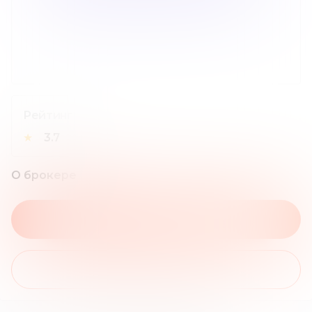
Рейтинг
★
3.7
О брокере
На сайт брокера
Получить бонус