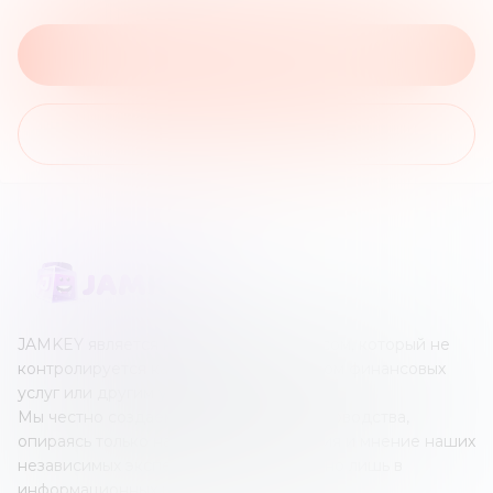
На сайт брокера
На список обзоров
JAMKEY является независимым ресурсом, который не
контролируется каким-либо оператором финансовых
услуг или другим учреждением.
Мы честно создаем наши обзоры и руководства,
опираясь только на собственные знания и мнение наших
независимых экспертов; все это создано лишь в
информационных целях.