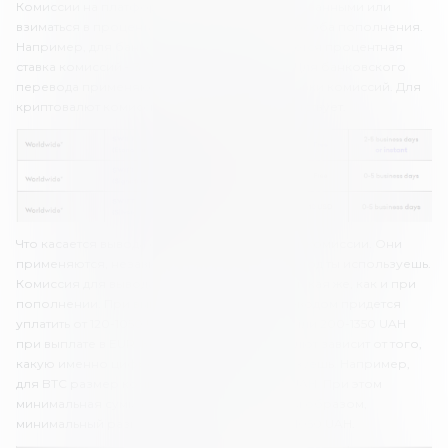
Комиссии на платформе могут быть фиксированными или
взиматься в процентах, в зависимости от способа пополнения.
Например, для банковской карты применяется процентная
ставка комиссий – 3.75% + 0.25 EUR (10 UAH). Для банковского
перевода применяются фиксированные ставки комиссий. Для
криптовалют комиссия за пополнение отсутствует.
Что касается вывода средств, здесь тоже есть комиссии. Они
применяются, независимо от того, какой метод ты используешь.
Комиссия для вывода на банковскую карту такая же, как и при
пополнении. При выводе банковским переводом придется
уплатить от 120-1050 UAH при выводе в USD или 200-1350 UAH
при выплате в EUR. Комиссия для криптовалют зависит от того,
какую именно цифровую валюту ты используешь. Например,
для BTC размер комиссии составляет 600 UAH. При этом
минимальная сумма вывода – 450 UAH. Таким образом,
минимальный размер транзакции составит 1050 UAH.