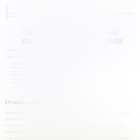
Отзывы и репутация в сети
Криптовалютная биржа «Кракен» работает уже более 10 лет, и
отзывов в сети о ней много. Многие клиенты довольны
сотрудничеством с площадкой. Пользователи отмечают, что
биржа выводит деньги своевременно, есть возможность
торговли фиатными валютами. Кроме того, клиенты обращают