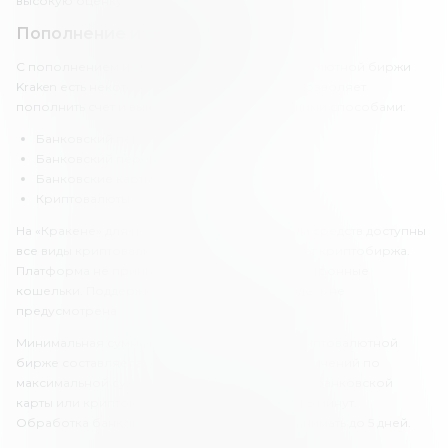
высокую оценку.
Пополнение и вывод средств
С пополнением и выводом средств у криптовалютной биржи
Kraken есть некоторые нюансы. Платформа позволяет
пополнить счет и вывести средства следующими способами:
Банковский перевод SWIFT.
Банковский перевод SEPA.
Банковские карты Visa и MasterCard.
Криптовалюты.
На «Кракене» для пополнения счета и вывода средств доступны
все виды криптовалют, которые поддерживает криптобиржа.
Платформа не принимает платежи через электронные
кошельки. Поддержка украинской гривны здесь не
предусмотрена.
Минимальная сумма пополнения счета на криптовалютной
бирже составляет всего 1 USD (30 UAH). Ограничений по
максимальной сумме нет. Платежи с помощью банковской
карты или криптовалют обрабатываются за 1-5 минут.
Обработка банковского перевода может занимать до 5 дней.