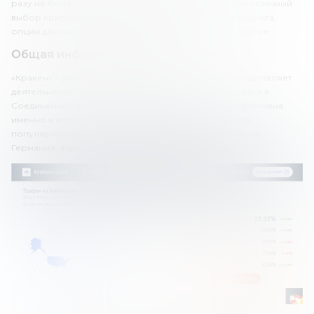
разу не была взломана. Kraken предлагает клиентам отличный
выбор криптовалют и других инструментов для трейдинга,
опции для пассивного инвестирования и многое другое.
Общая информация о бирже
«Кракен» – это криптовалютная биржа, которая осуществляет
деятельность с 2011 года. Платформа зарегистрирована в
Соединенных Штатах, и основная аудитория сосредоточена
именно в этой стране. Кроме того, Kraken пользуется
популярностью и в странах Западной Европы, таких как
Германия, Франция, Великобритания и Испания.