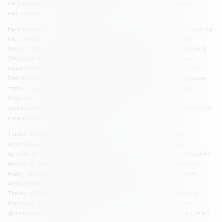
не регулируются. Однако у Kraken ситуация сравнительно
неплохая.
Криптовалютная биржа Kraken управляется компанией Payward
Inc., основателем и владельцем которой является Джесси
Пауэлл. Юридический адрес брокера – USA, 548 Market Street #
39656 San Francisco, CA 34104-5401. Что касается регуляции,
криптобиржа управляется финансовым регулятором штата
Вайоминг. Номер лицензии, к сожалению, неизвестен. Кроме
того, «Кракен» является членом FinCEN – организации по
борьбе с финансовыми преступлениями. Членство в
организации гарантирует, что криптовалютная биржа является
полностью безопасной.
Также предусмотрен ряд опций для защиты трейдеров от
возможного взлома. Прежде всего, это двухфакторная
аутентификация Google. Также можно настроить подтверждение
входа по SMS. Вся информация хранится в зашифрованном
виде. Для шифрования писем, передающихся через Kraken,
используются PGP-ключи.
Таким образом, Kraken можно считать достаточно надежной
биржей. К сожалению, у нее нет лицензии от серьезного
финансового регулятора, но и механизмов регулирования во