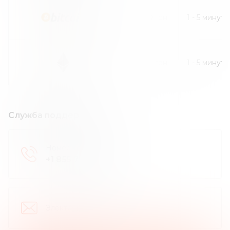
600
грн
1
-
5
минут
600
грн
1
-
5
минут
Служба поддержки
Номер телефона
:
+1 855 777 7603
Электронная почта
: