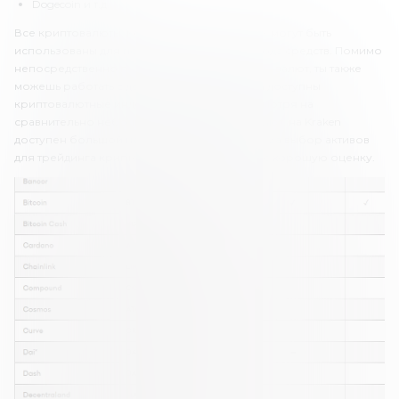
Dogecoin и т.д.
Все криптовалюты, которые есть в листинге, могут быть
использованы для пополнения счета и вывода средств. Помимо
непосредственно покупки и продажи криптовалют, ты также
можешь работать с деривативами. На Kraken доступны
криптовалютные индексы и фьючерсы. Несмотря на
сравнительно небольшой выбор криптовалют, на Kraken
доступен большой перечень инструментов. За выбор активов
для трейдинга криптобиржа получает от нас хорошую оценку.