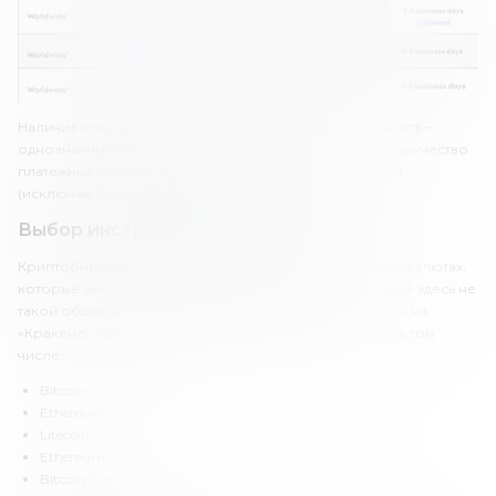
Наличие комиссий за пополнение счета и вывод средств –
однозначный минус Kraken. Но зато здесь большое количество
платежных методов и достаточно быстрые транзакции
(исключая банковский перевод).
Выбор инструментов на Kraken
Криптобиржа сосредоточена прежде всего на криптовалютах,
которые уже зарекомендовали себя, и листинг коинов здесь не
такой обширный, как у некоторых конкурентов. Всего на
«Кракене» представлено 98 различных криптовалют, в том
числе:
Bitcoin.
Ethereum.
Litecoin.
Ethereum Classic.
Bitcoin Cash.