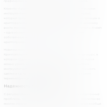
графических инструментов для технического анализа.
Клиенты «Кракена» могут воспользоваться аналитическими
инструментами от Cryptowatch. Cryptowatch – это сервис,
который предоставляет огромное количество информации о
криптовалютах, включая фундаментальные данные, динамику
роста, последние новости и многое другое. Кроме того, Kraken
– одна из немногих криптобирж, которая выпускает
собственные аналитические видео и подкасты по
криптотрейдингу.
Новички могут пройти обучение на платформе.
Криптовалютная биржа предлагает обучающий видеокурс, в
котором содержится вся основная информация. Из курса
можно узнать, как работают криптовалюты, как выбрать
инструмент для торговли, как анализировать, как открывать
сделки и т.д. Кроме того, есть гайд по работе с торговым
терминалом и другими инструментами биржи.
Надежность биржи «Кракен»
С регулированием криптовалютных бирж есть определенные
проблемы, поскольку законодательство по криптовалютам во
многих странах отсутствует. Поэтому многие компании вообще