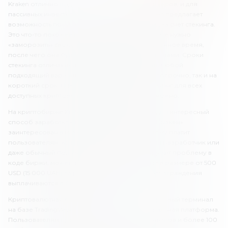
Kraken отлично подойдет и для активных трейдеров, и для
пассивных инвесторов. Криптовалютная биржа предлагает
возможность получать дополнительный доход за счет стекинга.
Это что-то похожее на банковский депозит, тебе нужно
«заморозить» свою криптовалюту на определенное время,
после чего она будет выплачена тебе с процентами. Сроки
стекинга отличаются, поэтому можно выбрать любой
подходящий вариант – инвестировать как долгосрочно, так и на
короткий срок. Платформа поддерживает стекинг для всех
доступных криптовалют, для которых это возможно.
На криптобирже Kraken предусмотрен еще один интересный
способ заработка – программа Bug Bounty. «Кракен»
заинтересован в максимальной защите, поэтому платит
пользователям, которые находят баги. Каждый разработчик или
даже обычный пользователь, который обнаружит проблему в
коде биржи, может получить вознаграждение в размере от 500
USD (15 000 UAH) за репорт и больше. Все вознаграждения
выплачиваются в биткоинах.
Криптовалютная биржа Kraken использует торговый терминал
на базе TradingView. Это удобная и функциональная платформа.
Пользователям предлагают более 30 индикаторов и более 100