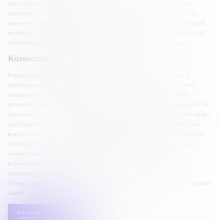
постоянных бонусов. Иногда проводятся промоакции, но
постоянно действующихпредложений на «Кракене» нет. На
момент написания обзора, у криптовалютной биржи не было
активных специальных предложений. Из-за этого за бонусную
политику «Кракен» получает от нас минимальную оценку.
Комиссии Kraken
Комиссии на криптовалютной бирже Kraken взимаются, в
зависимости от способа торговли. Криптотрейдеры платят
традиционную комиссию Maker (создатель сделки) и Taker
(вторая сторона, исполнитель сделки). Эти комиссии зависят от
торгового оборота. Максимальный размер комиссий на Kraken
составляет 0.26% для Taker и 0.16% для Maker. Такая комиссия
взимается, если торговый оборот трейдера не превышает 50
000 USD (1 500 000 UAH) за 30 дней. Минимальный размер
комиссии составляет 0.1% для Taker и 0% для Maker. Он
взимается, если торговый оборот трейдера за 30 дней
составляет 10 000 000 USD (300 000 000 UAH) и более.
Ознакомиться с торговыми комиссиями более детально можно
ниже.