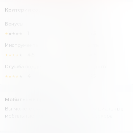
Критерии составления рейтинга
Бонусы
Комиссии
1
4.5
★
★
★
★
★
★
★
★
★
★
Инструменты
Надежность
4.5
4.5
★
★
★
★
★
★
★
★
★
★
Служба поддержки
Вывод средств
4
3.5
★
★
★
★
★
★
★
★
★
★
Мобильные приложения
Вы можете скачать и установить официальные
мобильные приложения данного брокера.