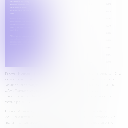
Также «Кракен» предлагает быструю покупку криптовалют. Это
можно сделать с помощью кредитной или дебетовой карты.
Комиссия за такую операцию составляет 3.75% + 0.25 EUR (10
UAH). Также можно совершить быструю покупку за
стейблкоины. За это с трейдера будет списана комиссия в
размере 0.9%.
Таким образом, комиссии криптовалютной биржи Kraken
можно считать выгодными. Они ниже средних по отрасли. За
политику комиссий платформа получает от нас достаточно