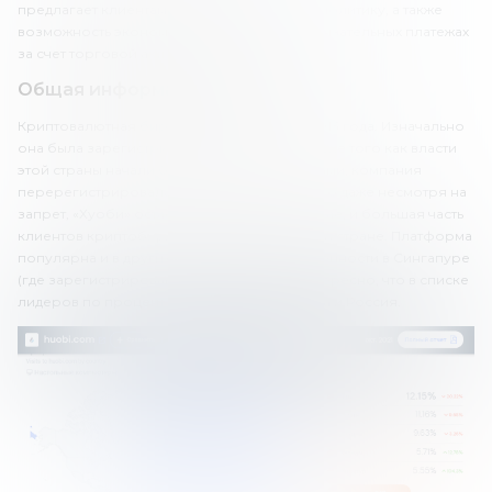
предлагает клиентам выгодную бонусную политику, а также
возможность экономить на комиссиях и обязательных платежах
за счет торговой активности.
Общая информация о брокере
Криптовалютная биржа Huobi работает с 2013 года. Изначально
она была зарегистрирована в Китае, но после того как власти
этой страны начали борьбу с криптовалютами, компания
перерегистрировалась в Сингапуре. Однако даже несмотря на
запрет, «Хуоби» остается популярной в Китае, и большая часть
клиентов криптобиржи живет именно в этой стране. Платформа
популярна и в других странах Азии, в особенности в Сингапуре
(где зарегистрирована), и во Вьетнаме. Интересно, что в списке
лидеров по проценту посещений – Украина и Россия.