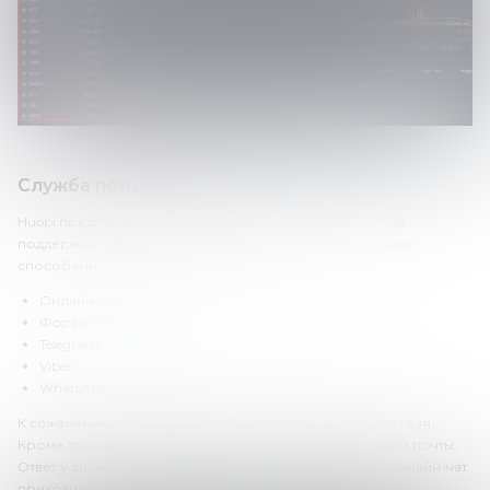
Служба поддержки Huobi
Huobi предлагает ограниченное количество способов
поддержки. Связаться с саппортом можно следующими
способами:
Онлайн-чат.
Форма обратной связи.
Telegram.
Viber.
WhatsApp.
К сожалению, позвонить в поддержку по телефону нельзя.
Кроме того «Хуоби» не раскрывает адрес электронной почты.
Ответ у службы поддержки очень медленный. Через онлайн-чат
приходится ждать ответа по 30 минут и дольше.