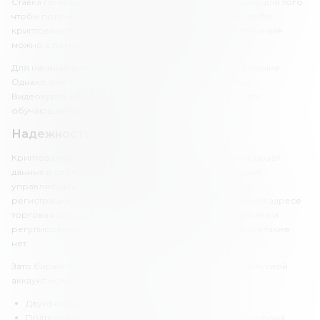
Ставка по кредитам составляет 18.25% годовых. Однако для того
чтобы получить займ, нужно обеспечить его какой-либо
криптовалютой. Рассчитать сумму возврата и обеспечения
можно с помощью калькулятора на сайте Huobi.
Для начинающих трейдеров на бирже доступно обучение.
Однако оно представлено в виде обучающих статей.
Видеокурса на официальном сайте «Хуоби» нет. Найти
обучающие видео можно на канале в Youtube.
Надежность Huobi
Криптовалютная биржа «Хуоби» почему-то не раскрывает
данных о себе. Известно лишь официальное название
управляющей компании – Huobi Global, а также место
регистрации – Сингапур. Информацию о юридическом адресе
торговая площадка не публикует. Сведений о лицензии и
регулировании со стороны государственных органов также
нет.
Зато биржа позаботилась о защите клиентов. Защитить свой
аккаунт можно следующими способами:
Двухфакторная аутентификация.
Подтверждение входа по email или по номеру телефона.