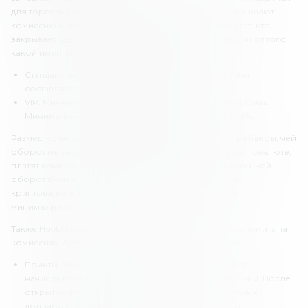
для торговых платформ. В частности, трейдеры уплачивают
комиссию Maker (тот, кто открывает сделку) и Taker (тот, кто
закрывает сделку). Однако размеры комиссий зависят от того,
какой именно статус имеет трейдер. Их два:
Стандартный. Минимальные комиссии Maker и Taker
составляют 0.097%, максимальные – 0.2%.
VIP. Минимальная Maker – 0.01%, максимальная – 0.036%.
Минимальная Taker – 0.019%, максимальная – 0.046%.
Размер комиссии зависит от торгового оборота. Трейдеры, чей
оборот меньше 50 BTC или эквивалент в другой криптовалюте,
платят комиссию по максимальным ставкам. Трейдеры, чей
оборот более 10 000 BTC или эквивалент в другой
криптовалюте, платят комиссию, соответственно, по
минимальной ставке.
Также Huobi предлагает трейдерам возможность экономить на
комиссиях. Для этого есть следующие возможности:
Поинты. Это те самые бонусные доллары, которые
начисляются за регистрацию и выполнение заданий. После
открытия аккаунта на твоем счету будет 20 бонусных
долларов, которые ты можешь использовать для