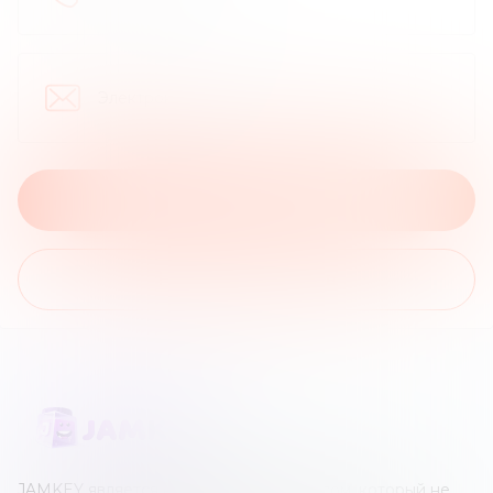
Электронная почта
:
На сайт брокера
На список обзоров
JAMKEY является независимым ресурсом, который не