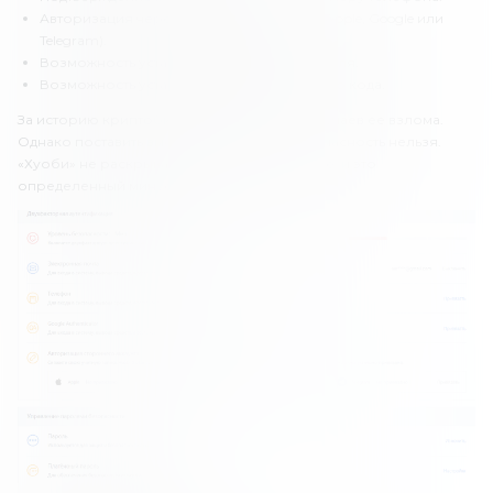
Авторизация через сторонний аккаунт (Apple, Google или
Telegram).
Возможность установки платежного пароля.
Возможность установки антифишингового кода.
За историю криптобиржи Huobi не было случаев ее взлома.
Однако поставить высокую оценку за безопасность нельзя.
«Хуоби» не раскрывает информацию о себе, и это
определенный минус.