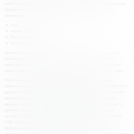
небольшое количество способов пополнения счета и вывода
средств. Можно пользоваться следующими платежными
сервисами:
Visa.
MasterCard.
Банковский перевод.
Криптовалюты.
Криптобиржа поддерживает пополнение и вывод средств с
помощью всех криптовалют, которые есть в листинге на
торговой платформе. Но проводить финансовые операции
через электронные кошельки нельзя, и это недостаток Huobi.
Пополнение счета осуществляется без комиссии. Срок
зачисления средств через банковский перевод составляет от 1
до 5 дней. При пополнении с помощью банковской карты или
криптовалют деньги зачисляются за 5 минут. Что касается
вывода, здесь взимаются комиссии. Размер зависит от твоего
уровня. Максимальный размер комиссий для трейдеров
нулевого уровня составляет 0.5%, трейдеры 5 уровня платят
0.3%. Уровень зависит от количества баллов, которые
присваиваются за сделки. Максимальный, 5 уровень,
присваивается трейдерам, которые собрали 1 000 000 баллов.