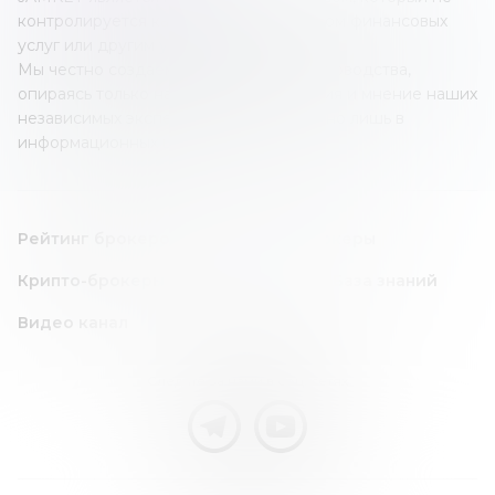
контролируется каким-либо оператором финансовых
услуг или другим учреждением.
Мы честно создаем наши обзоры и руководства,
опираясь только на собственные знания и мнение наших
независимых экспертов; все это создано лишь в
информационных целях.
Рейтинг брокеров
Forex/CFD брокеры
Крипто-брокеры
Инвест идея
База знаний
Видео канал
Следите за нами в соц. сетях