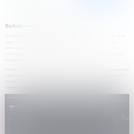
Выбор инструментов на Huobi
Трейдерам на Huobi доступно 356 криптовалют и 1031 торговая
пара. На платформе доступны как самые популярные, так и
малоизвестные криптовалюты и токены. Кроме того, можно
торговать парами крипто/фиат (например, BTC/USD). «Хуоби»
поддерживает 47 видов фиатных валют.
Также на Huobi можно торговать криптовалютными фьючерсами
с разными сроком истечения контрактов. Есть и поддержка NFT.
Таким образом, выбор активов для торговли здесь можно
считать очень хорошим.