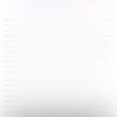
Криптобиржа Huobi ориентирована как на активных трейдеров,
так и на пассивных инвесторов. Инвесторы могут
воспользоваться стекингом. Стекинг – это своеобразный
аналог банковского депозита. Тебе платят за то, что ты хранишь
криптовалюту в своем кошельке. Стекинг имеет определенную
процентную ставку, и когда заканчивается время вклада, тебе
возвращают сумму и начисляют процент. Условия на Huobi
очень выгодные. Здесь можно получать более 100% годовых в
криптовалюте. Кроме малоизвестных монет, можно
инвестировать в USDT или в ETH. Но и ставки отличаются. На
известные криптоактивы ставка в районе 8% годовых.
Активные трейдеры могут работать с торговым терминалом на
базе TradingView. Это одна из самых удобных торговых
платформ для криптотрейдинга. Здесь доступно более 50
индикаторов и более 100 графических инструментов для
технического анализа. Есть 4 вида ордеров – Market, Limit, Stop
Limit и Trigger. Перед открытием сделки ты можешь установить
Take Profit и Stop Loss (всегда делай это!).