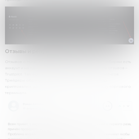
Отзывы и репутация в сети
Отзывов о Huobi в сети много. В том числе, у криптобиржи есть
аккаунт и на одном из самых популярных сервисов отзывов –
Trustpilot. Там есть много отзывов от довольных клиентов.
Трейдеры обращают внимание на большой выбор
криптовалют, удобный интерфейс, быструю работу торгового
терминала.