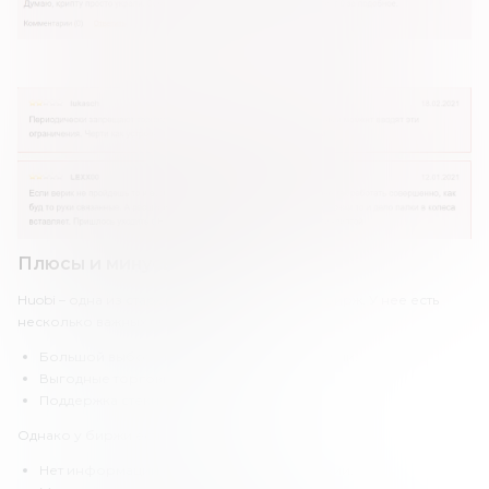
Плюсы и минусы Huobi
Huobi – одна из старейших криптовалютных бирж. У нее есть
несколько важных преимуществ:
Большой выбор инструментов для торговли.
Выгодные торговые комиссии.
Поддержка стекинга.
Однако у биржи есть и недостатки:
Нет информации о регистрации и лицензии.