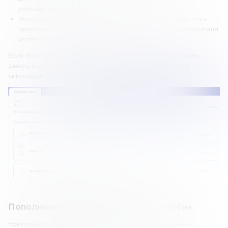
уменьшения комиссии.
Использование HT. HT – это Huobi Token, внутренний токен
криптовалютной биржи. Он также может использоваться для
уплаты комиссий.
Если твой объем превысит 500 BTC в месяц, можно подать
заявку на получение статуса VIP, и платить комиссии по
сниженным ставкам.
Пополнение и вывод средств на «Хуоби»
Криптовалютная биржа Huobi предлагает относительно