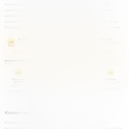
Бонусные средства могут быть использованы для оплаты
комиссий. Использовать их нужно в течение 15 дней. Таким
образом, бонусная политика Huobi выглядит довольно
интересно, и ее можно считать достаточно выгодной. Но есть
большой недостаток – вывести бонусные деньги никак нельзя.
Комиссии Huobi
Комиссии криптовалютной биржи Huobi можно считать
выгодными. Система обязательных платежей здесь стандартная