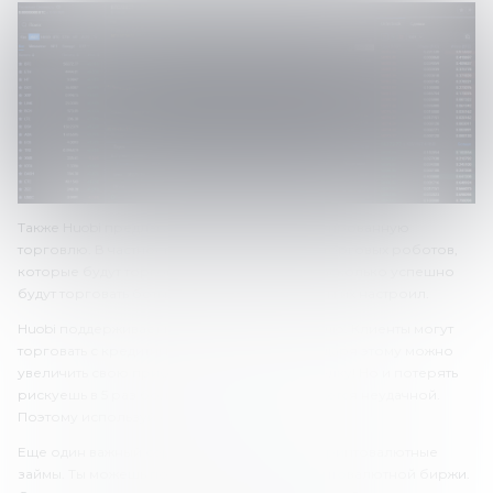
Также Huobi предлагает клиентам автоматизированную
торговлю. В частности, можно подключить торговых роботов,
которые будут торговать за тебя. Однако насколько успешно
будут торговать боты – зависит от того, как ты их настроил.
Huobi поддерживает маржинальную торговлю. Клиенты могут
торговать с кредитным плечом до 1:5. Благодаря этому можно
увеличить свою прибыль в 5 раз за одну сделку! Но и потерять
рискуешь в 5 раз больше, если сделка окажется неудачной.
Поэтому используй с умом.
Еще один важный сервис для трейдеров – криптовалютные
займы. Ты можешь получать кредиты от криптовалютной биржи.