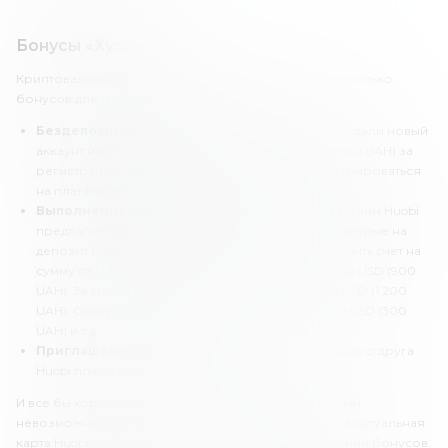
Бонусы «Хуоби»
Криптовалютная биржа Huobi предусматривает несколько
бонусов для трейдеров. Сделаем их краткий обзор.
Бездепозитный бонус.
Трейдеры, которые создали новый
аккаунт на платформе, могут получить 20 USD (600 UAH) за
регистрацию. Для этого просто нужно зарегистрироваться
на платформе и открыть пойнт-карту Huobi.
Выполнение заданий.
Также новым пользователям Huobi
предлагает выполнить некоторые задания, за которые на
депозит будут зачисляться деньги. Нужно пополнить счет на
сумму от 1 USD (30 UAH), и платформа начислит 30 USD (900
UAH). За спотовую торговлю Huobi начислит 40 USD (1 200
UAH), Соверши фьючерсную сделку и получи 10 USD (300
UAH) и т.д.
Приглашение друзей.
За каждого приглашенного друга
Huobi платит клиентам по 10 USD.
И все бы хорошо, но вывести эти деньги с платформы
невозможно. Они зачисляются на Point карту – это виртуальная
карта Huobi, действующая специально для накопления бонусов.