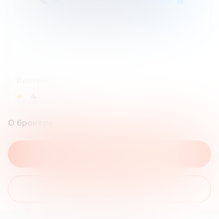
Рейтинг
★
4
О брокере
На сайт брокера
Получить бонус