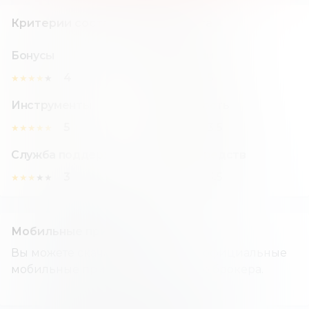
Критерии составления рейтинга
Бонусы
Комиссии
4
5
★
★
★
★
★
★
★
★
★
★
Инструменты
Надежность
5
3.5
★
★
★
★
★
★
★
★
★
★
Служба поддержки
Вывод средств
3
3.5
★
★
★
★
★
★
★
★
★
★
Мобильные приложения
Вы можете скачать и установить официальные
мобильные приложения данного брокера.