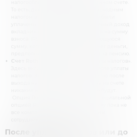
налогообложения на инвестиционном счете.
То есть, деньги не облагаются подоходным
налогом в том году, в котором они были
уплачены. Валовый налогооблагаемый доход
вкладчика за этот год уменьшается на сумму
взноса. IRS получит свою причитающуюся
сумму, когда владелец счета снимет деньги,
предположительно, после выхода на пенсию.
Счет Roth
— вариант «после уплаты налогов».
Здесь вкладчик вносит деньги после уплаты
налогов. Это ударит по его доходу, но после
выхода на пенсию со всего остатка на счете
никакие налоги взиматься уже не будут.
Опция Roth 401 (k), называемая специальной
опцией Roth, – более новая, поэтому пока не
все компании предлагают ее своим
сотрудникам.
После уплаты налогов или до