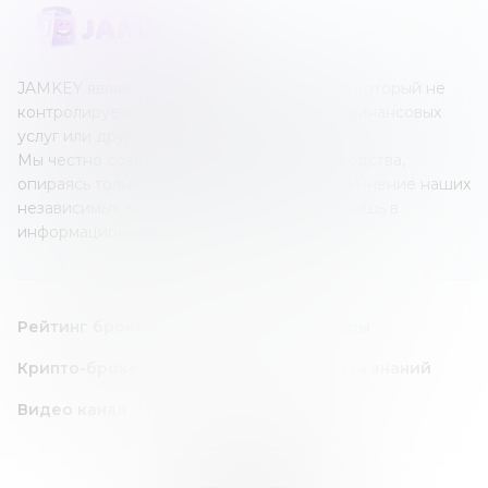
JAMKEY является независимым ресурсом, который не
контролируется каким-либо оператором финансовых
услуг или другим учреждением.
Мы честно создаем наши обзоры и руководства,
опираясь только на собственные знания и мнение наших
независимых экспертов; все это создано лишь в
информационных целях.
Рейтинг брокеров
Forex/CFD брокеры
Крипто-брокеры
Инвест идея
База знаний
Видео канал
Следите за нами в соц. сетях