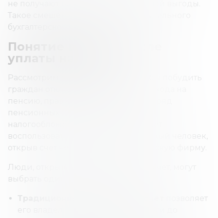
не получают немедленной налоговой выгоды.
Такое смешение денег требует тщательного
бухгалтерского учета.
Понятие взносов после
уплаты налогов
Рассмотрим на примере США. Чтобы побудить
граждан откладывать деньги до выхода на
пенсию, правительство предлагает ряд
пенсионных планов с льготным
налогообложением, которыми может
воспользоваться любой обеспеченный человек,
открыв счет через банк или брокерскую фирму.
Люди, открывающие пенсионный счет, могут
выбрать один вариант программы:
Традиционный пенсионный счет
позволяет
его владельцу накапливать деньги до