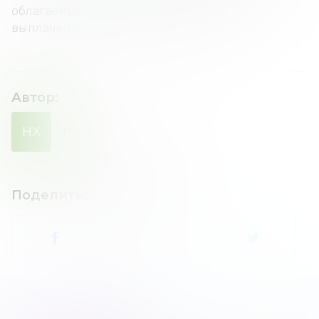
облагаемым налогом доходом, будь то
выплаченные деньги или прибыль.
Автор
:
НХ
НАТАЛИЯ
ХОМЕНКО
Поделиться новостью
: