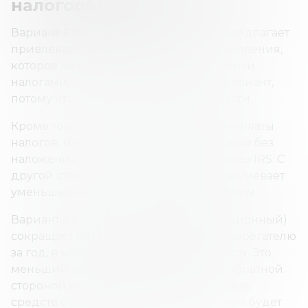
налогообложения?
Вариант Roth после уплаты налогов предлагает
привлекательность пенсионного накопления,
которое не облагается дополнительными
налогами. Это достаточно разумный вариант,
потому что налоги имеют свойство расти.
Кроме того, деньги, внесенные после уплаты
налогов, могут быть сняты в любое время без
наложения большого штрафа со стороны IRS. С
другой стороны, такой вариант подразумевает
уменьшение зарплаты с каждым взносом.
Вариант до налогообложения (традиционный)
сокращает налоги, причитающиеся сберегателю
за год, в котором были уплачены взносы. Это
меньший удар по текущему доходу. Обратной
стороной медали является то, что снятие
средств с этого вида пенсионного счета будет