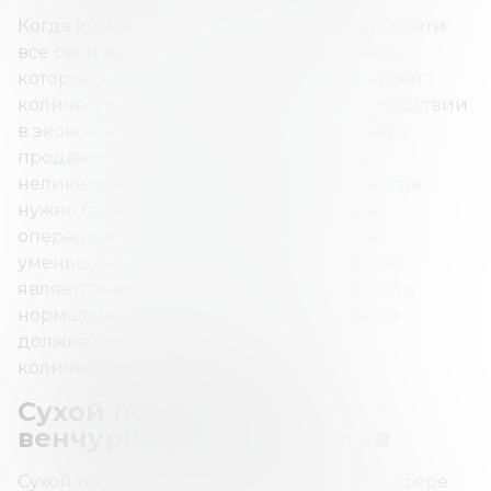
Когда компания решает инвестировать почти
все свои деньги в долгосрочные запасы,
которые нелегко продать, то она сокращает
количество сухого порошка. Если впоследствии
в экономике произойдет спад и снизятся
продажи, компания “застрянет” с
неликвидными запасами в то время, когда
нужно будет оплачивать ежемесячные
операционные расходы. В этом случае
уменьшение количества сухого порошка
является необоснованным. Поэтому, чтобы
нормально функционировать, компания
должна иметь под рукой достаточное
количество сухого порошка.
Сухой порошок для
венчурных капиталистов
Сухой порошок широко используется в сфере