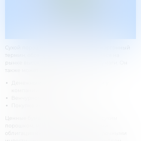
Сухой порошок (сухой актив) — это жаргонный
термин, обозначающий обращающиеся на
рынке высоколиквидные ценные бумаги. Он
также может относиться к:
Денежным резервам, хранящимся у
компании.
Венчурному капиталу.
Покупке активов.
Ценные бумаги, которые считаются сухим
порошком, могут быть казначейскими
облигациями или другими краткосрочными
инвестициями с фиксированным доходом.