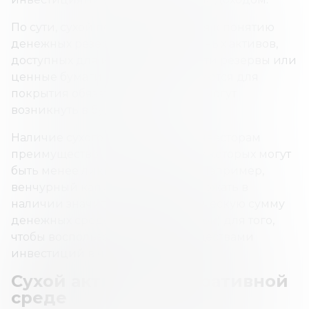
По сути, сухой порошок относится к понятию
денежных резервов или ликвидных активов,
доступных для использования. Эти резервы или
ценные бумаги обычно используются для
покрытия обязательств, которые могут
возникнуть в будущем.
Наличие сухого порошка дает инвесторам
преимущество перед другими, у которых могут
быть менее ликвидные активы. Например,
венчурный капиталист может держать в
наличии значительную стратегическую сумму
денежных средств (сухой порошок) для того,
чтобы воспользоваться преимуществами
инвестиций в частный капитал.
Сухой актив в корпоративной
среде