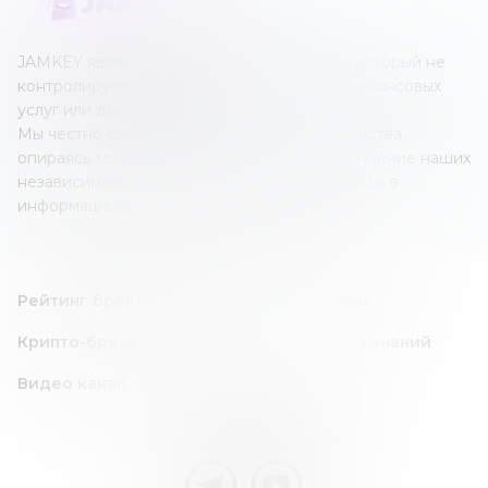
JAMKEY является независимым ресурсом, который не
контролируется каким-либо оператором финансовых
услуг или другим учреждением.
Мы честно создаем наши обзоры и руководства,
опираясь только на собственные знания и мнение наших
независимых экспертов; все это создано лишь в
информационных целях.
Рейтинг брокеров
Forex/CFD брокеры
Крипто-брокеры
Инвест идея
База знаний
Видео канал
Следите за нами в соц. сетях