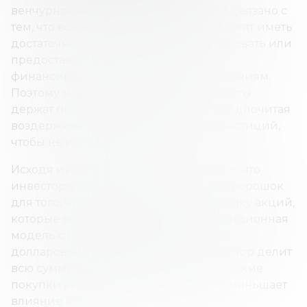
венчурного капитала и стартапов. Это связано с
тем, что все венчурные капиталисты хотят иметь
достаточно наличных, чтобы инвестировать или
предоставлять дополнительное
финансирование портфельным компаниям.
Поэтому многие венчурные капиталисты
держат под рукой сухой порошок, предпочитая
воздерживаться от большинства инвестиций,
чтобы не истощать свой капитал.
Исходя из изложенного, можно понять, что
инвесторы обычно используют сухой порошок
для того, чтобы направить его на покупку акций,
которые обесценились. Это — инвестиционная
модель с DCA (стратегия усреднения
долларовой стоимости). То есть, инвестор делит
всю сумму инвестиции на периодические
покупки активов. Таким образом он уменьшает
влияние волатильности на общее