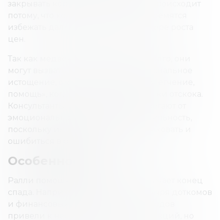
закрывать короткие позиции. Это происходит
потому, что короткие инвесторы стремятся
избежать дальнейших потерь по мере роста
цен.
Так как медвежьи рынки длятся долго, они
могут вызвать у инвесторов эмоциональное
истощение, отсюда и название «облегчение,
помощь», когда появляются признаки отскока.
Консультанты по рынку предостерегают от
эмоциональной реакции на волатильность,
поскольку инвесторы могут запаниковать и
ошибиться в оценке своих активов.
Особенности
Ралли помощи не обязательно означает конец
спада. Например, последствия пузыря доткомов
и финансовый кризис 2007-2008 годов
привели к нескольким подъемам акций, но