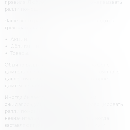
правила. Любое из этих событий может вызвать
ралли помощи.
Чаще всего ралли облегчения происходит в
трех классах активов:
Акции.
Облигации.
Товары.
Обычно ралли помощи возникает на фоне
длительного падения рынка или постоянного
давления со стороны продавцов, которое
длится несколько дней.
Иногда бывает так, что меньший, чем
ожидалось, убыток тоже может спровоцировать
ралли помощи. Причина в том, что
незначительные хорошие новости иногда
заставляют продавцов покупать акции и