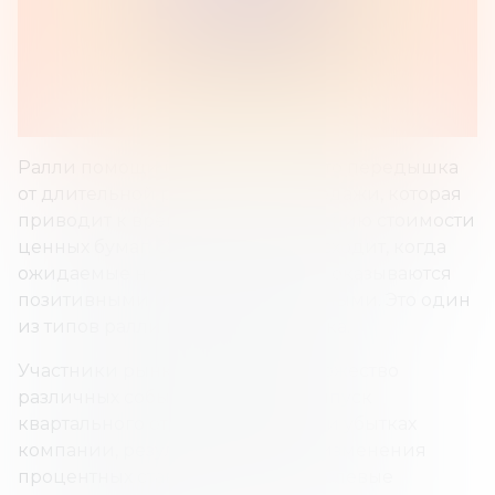
Ралли помощи (облегчения) — это передышка
от длительной рыночной распродажи, которая
приводит к временному повышению стоимости
ценных бумаг. Оживление происходит, когда
ожидаемые негативные новости оказываются
позитивными или менее серьезными. Это один
из типов ралли медвежьего рынка.
Участники рынка оценивают множество
различных событий, таких как выпуск
квартального отчета о прибылях и убытках
компании, результаты выборов, изменения
процентных ставок и новые отраслевые