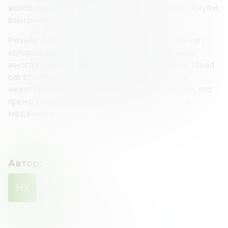
возобновившиеся опасения снова подтолкнули
рыночные цены к снижению.
Резкое повышение стоимости ценных бумаг,
которое происходит на медвежьих рынках,
иногда называют отскоком дохлой кошки (dead
cat bounces). Этот тип ралли может ввести
некоторых в заблуждение, заставив думать, что
тренд развернулся, но вскоре после этого
медвежий рынок продолжится.
Автор
:
НХ
НАТАЛИЯ
ХОМЕНКО