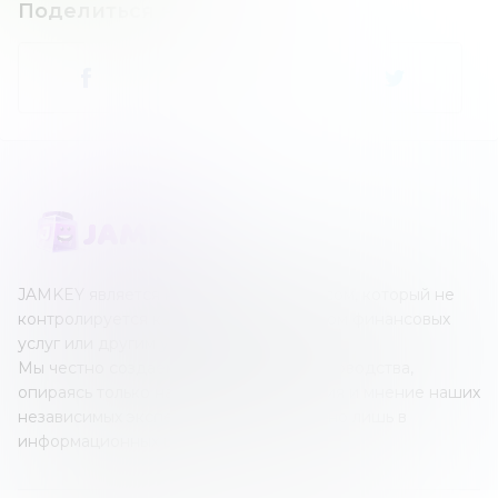
Поделиться новостью
:
JAMKEY является независимым ресурсом, который не
контролируется каким-либо оператором финансовых
услуг или другим учреждением.
Мы честно создаем наши обзоры и руководства,
опираясь только на собственные знания и мнение наших
независимых экспертов; все это создано лишь в
информационных целях.