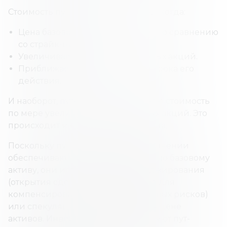
Стоимость пут-опциона возрастает когда:
Цена базовой акции снижается по сравнению
со страйк-ценой.
Увеличивается стоимость базовых акций.
Приближается дата истечения срока его
действия.
И наоборот, пут-опцион теряет свою стоимость
по мере увеличения цены базовых акций. Это
происходит из-за временного спада.
Поскольку пут-опционы при исполнении
обеспечивают короткую позицию по базовому
активу, они используются для хеджирования
(открытия сделок на одном рынке для
компенсирования действия ценовых рисков)
или спекуляции на снижающейся цене
активов. Инвесторы часто используют пут-