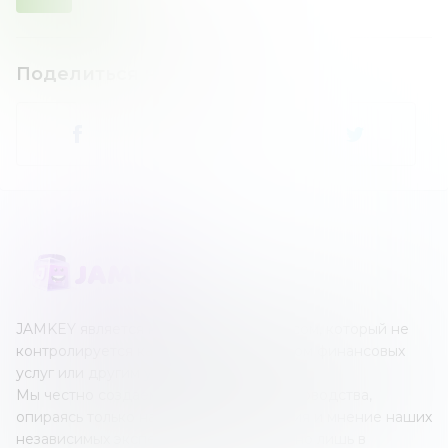
Поделиться новостью
:
JAMKEY является независимым ресурсом, который не
контролируется каким-либо оператором финансовых
услуг или другим учреждением.
Мы честно создаем наши обзоры и руководства,
опираясь только на собственные знания и мнение наших
независимых экспертов; все это создано лишь в