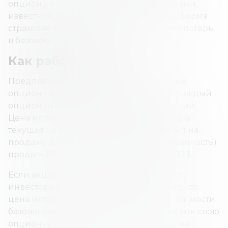
опционы в стратегии управления рисками,
известной как защитные пут-опционы (форма
страхования инвестиций во избежание потерь
в базовом активе).
Как работает пут?
Предположим, что инвестор пишет один
опцион на покупку компании за 100 $. Каждый
опционный контракт покрывает 100 акций.
Цена исполнения акций составляет 10 $, а
текущая цена акций — 12 $. Этот контракт на
продажу дает инвестору право (не обязанность)
продать 100 акций компании по цене 10 $.
Если акции компании упадут до 8 $, пут
инвестора будет «в деньгах». Это значит, что
цена исполнения — ниже рыночной стоимости
базового актива. Поэтому он может закрыть свою
опционную позицию, продав контракт на