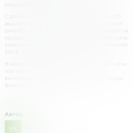
открытом рынке.
С другой стороны, инвестор может купить 100
акций компании по существующей рыночной
цене 8 $, после чего исполнить свой контракт на
продажу акций за 10 $. Получается, что, без учета
комиссий, прибыль по этой позиции составляет
200 $.
В завершение следует отметить, что пут-опцион
торгуется на различных базовых активах,
включающих акции, валюты, сырьевые товары,
фьючерсы и индексы.
Автор
:
НХ
НАТАЛИЯ
ХОМЕНКО