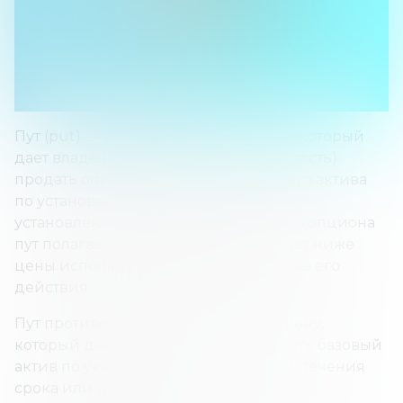
Пут (put) — это опционный контракт, который
дает владельцу право (но не обязанность)
продать определенную часть базового актива
по установленной цене в течение
установленного времени. Покупатель опциона
пут полагает, что базовая акция упадет ниже
цены исполнения до истечения срока его
действия.
Пут противопоставляется колл-опциону,
который дает держателю право купить базовый
актив по указанной цене в момент истечения
срока или до него.