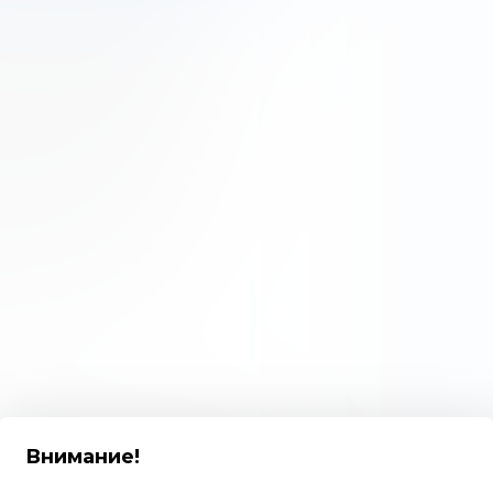
мпании с дивидендами,
, как выплачиваются
 компания объявляет о
х акций имеют право на
ньше, чем держатели
имеют фиксированный
ий. Владельцы
голоса, как владельцы
ре категории:
Внимание
!
включают положение, которое