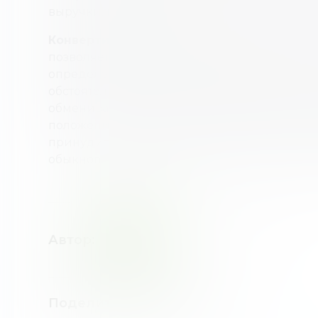
выручки, полученной держателями обыкно
Конвертируемые
привилегированные акци
позволяет акционерам конвертировать сво
определенное количество обыкновенных а
обстоятельствах конвертируемые привиле
обмениваются по требованию акционера. О
положение о таких акциях, позволяющее а
принудительно осуществить выпуск. Наск
обыкновенные акции зависит от того, наско
Автор
:
НХ
НАТАЛИЯ
ХОМЕНКО
Поделиться новостью
: