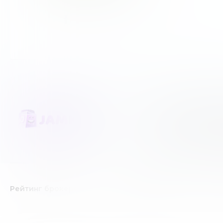
JAMKEY является не
Мы честно создаем 
создано лишь в инф
Рейтинг брокеров
Forex/CFD брокеры
К