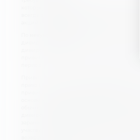
требует, чтобы компания выплатила акцион
которые не выплачивались в прошлом. Эти 
всегда осуществляются в срок. Иногда вла
акций присуждается дополнительная комп
По
некумулятивным
привилегированным 
дивиденды не выплачиваются. Если компа
дивиденды в каком-либо конкретном году
привилегированных акций не имеют права т
период.
Привилегированные
акции с участием
пре
право на получение дивидендов в размере,
привилегированных дивидендов, плюс до
основе заранее определенного условия. Э
обычно предназначен для выплаты только в 
дивидендов, полученных акционерами обы
заранее определенную сумму на акцию. Ес
участвующие привилегированные акционеры
возврат покупной цены акций и на пропор