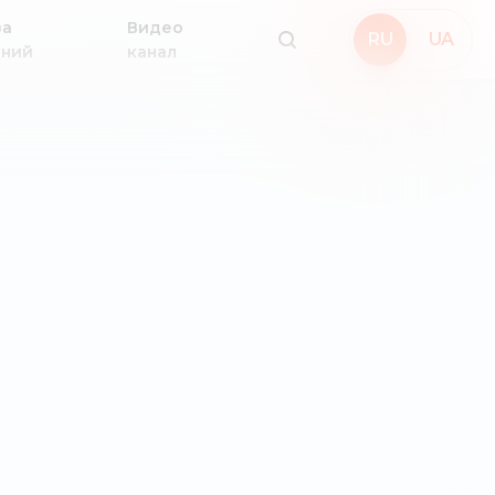
за
Видео
RU
UA
аний
канал