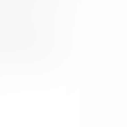
венных акций.
и включают опцион, который
и привилегированные акции в
кций. При обычных
гированные акции
днако у компании может быть
кционерам или эмитенту
олько ценны конвертируемые
лько хорошо они работают.