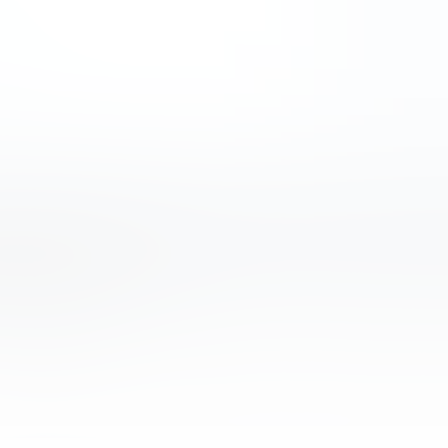
зависимым ресурсом, который не контролируется каким-либ
наши обзоры и руководства, опираясь только на собственные
ормационных целях.
рипто-брокеры
Инвест идея
База знаний