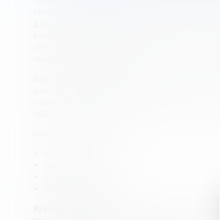
Привилегированные акции — это акции ко
которые выплачиваются акционерам до того
дивиденды по обыкновенным акциям. Если
банкротстве, держатели привилегированны
получение выплат из активов компании ра
обыкновенных акций.
Большинство привилегированных акций 
дивиденд, в отличие от обыкновенных акц
привилегированных акций не имеют права 
обыкновенных акций.
Привилегированные акции делятся на четы
Кумулятивные.
Некумулятивные.
Участвующие.
Конвертируемые.
Кумулятивные
привилегированные акции 