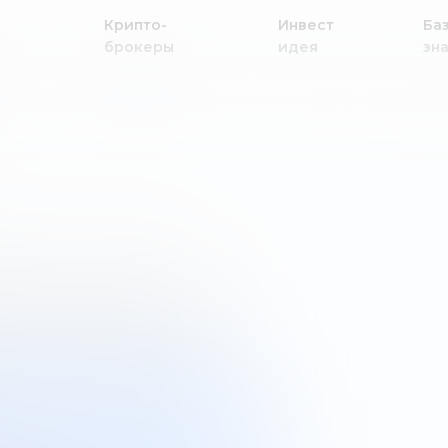
Крипто-
Инвест
Ба
брокеры
идея
зн
ные акции