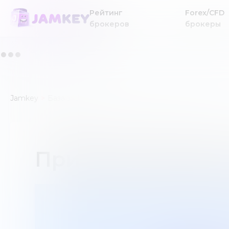
Рейтинг
Forex/CFD
брокеров
брокеры
Jamkey
База знаний
Привилегированные акции
Привилегирован