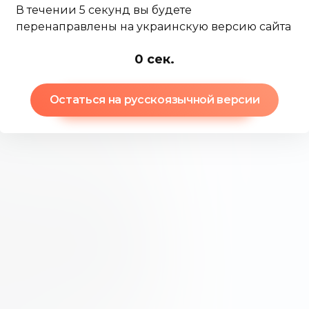
ерам все дивиденды, даже те,
В течении 5 секунд вы будете
выплаты гарантированы, но не
перенаправлены на украинскую версию сайта
дельцу привилегированных
енсация.
-1
сек.
акциям пропущенные
ния решит не выплачивать
Остаться на русскоязычной версии
, акционеры некумулятивных
ребовать их выплаты за этот
доставляют акционерам
 равном установленной ставке
полнительный дивиденд на
тот дополнительный дивиденд
том случае, если сумма
кновенных акций, превышает
ли компания ликвидируется,
 также могут иметь право на
циональную долю оставшейся