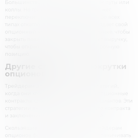
Большинство откатов происходит как путы или
коллы. Но трейдер потенциально может
переключиться с одного на другой. Во всех
типах откатов владелец опциона продает свой
опционный контракт на открытом рынке, чтобы
закрыть позицию, а затем использует выручку,
чтобы открыть новую, более краткосрочную
позицию.
Другие стратегии прокрутки
опционов
Трейдерам доступно множество стратегий,
когда они хотят выйти или войти в опционные
контракты. Откат — один из таких вариантов. Эти
стратегии включают выход из одного контракта
и заключение нового в том же классе.
Скользящие стратегии помогают трейдерам
опционов фиксировать прибыль, ограничивать