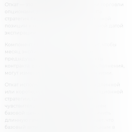
Откат — это одна из многих стратегий торговли
опционами, доступных трейдерам. Эта
стратегия переходит от одной опционной
позиции к новой с более краткосрочной датой
экспирации.
Компонент отката транзакции требует, чтобы
месяц экспирации был ближе, чем
предыдущая позиция. Другие аспекты
контракта, в первую очередь цена исполнения,
могут измениться или остаться прежними.
Откат используется для увеличения длинной
или короткой гамма-экспозиции в опционной
стратегии, где гамма опциона — это
чувствительность дельты к изменениям
базовой цены. Трейдер захочет увеличить
длинную гамма-позицию, если считает, что
базовый актив будет весьма волатильным в