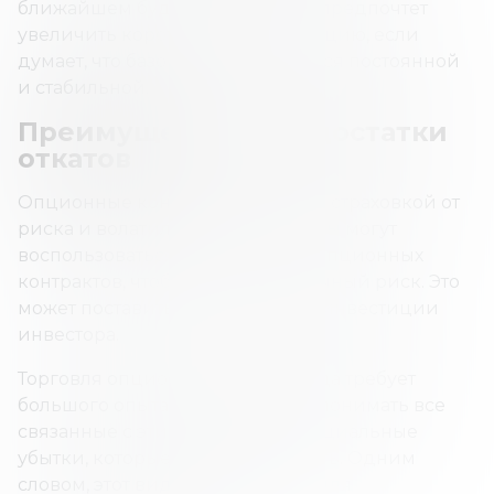
ближайшем будущем. Также он предпочтет
увеличить короткую гамма-позицию, если
думает, что базовая цена останется постоянной
и стабильной.
Преимущества и недостатки
откатов
Опционные контракты являются страховкой от
риска и волатильности. Трейдеры могут
воспользоваться откатом своих опционных
контрактов, чтобы снизить рыночный риск. Это
может поставить под угрозу все инвестиции
инвестора.
Торговля опционами любого рода требует
большого опыта. Нужно хорошо понимать все
связанные с этим риски и потенциальные
убытки, которые могут возникнуть. Одним
словом, этот вид торговли — не для