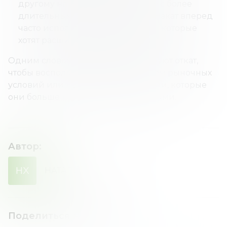
другому на ту же ценную бумагу с более
длительным сроком действия. Накат вперед
часто используется трейдерами, которые
хотят расширить свою позицию.
Одним словом, трейдеры используют откат,
чтобы воспользоваться изменением рыночных
условий или пересмотреть позиции, которые
они больше не считают прибыльными.
Автор
:
НХ
НАТАЛИЯ
ХОМЕНКО
Поделиться новостью
: