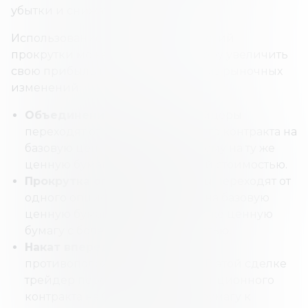
убытки и снижать риск.
Использование следующих стратегий
прокрутки может помочь инвестору увеличить
свою прибыль и извлечь выгоду из рыночных
изменений:
Объединение опционов.
Трейдеры
переходят от одного опционного контракта на
базовую ценную бумагу к другому на ту же
ценную бумагу с более высокой стоимостью.
Прокрутка опциона.
Трейдеры переходят от
одного опционного контракта на базовую
ценную бумагу к другому на ту же ценную
бумагу с более низкой стоимостью.
Накат вперед.
Накат вперед
противоположен откату назад. В этой сделке
трейдер переходит от одного опционного
контракта на базовую ценную бумагу к