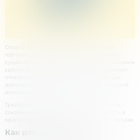
Откат (откат назад) относится к стратегии
торговли деривативами, которая заменяет
существующую позицию новой с более близким
сроком истечения. Например, трейдер может
откатить сентябрьскую позицию «колл при
деньгах» к июньской позиции с той же ценой
исполнения.
Трейдеры используют эту стратегию, чтобы
сократить рыночный риск и волатильность в
краткосрочной или долгосрочной перспективе.
Как работает откат?