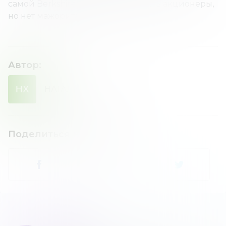
самой Berkshire Hathaway тоже есть акционеры,
но нет мажоритарного.
Автор
:
НХ
НАТАЛИЯ
ХОМЕНКО
Поделиться новостью
: