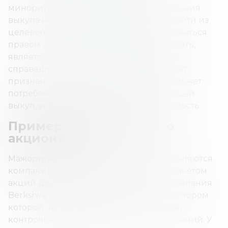
миноритарные акционеры считают условия
выкупа несправедливыми и желают выйти из
целевого бизнеса, они могут воспользоваться
правом оценки. Это позволяет определить,
является ли предложенная цена акций
справедливой. Если предложение будет
признано судом несправедливым, он может
потребовать от компании, инициирующей
выкуп, установить справедливую стоимость.
Пример мажоритарного
акционера
Мажоритарными акционерами часто являются
компании, владеющие контрольным пакетом
акций других компаний. Например, компания
Berkshire Hathaway, генеральным директором
которой является Уоррен Баффет, имеет
контрольный пакет акций многих компаний. У