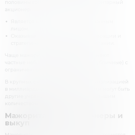
половины голосующих акций, мажоритарный
акционер:
Является ключевым заинтересованным
лицом.
Оказывает влияние на бизнес-операции и
стратегическое направление компании.
Чаще мажоритарных акционеров имеют
частные небольшие компании (непубличные) с
ограниченным количеством акций.
В крупных фирмах с рыночной капитализацией
в миллиарды долларов инвесторами могут быть
другие учреждения, владеющие большим
количеством акций.
Мажоритарные акционеры и
выкуп
Мажоритарные акционеры, которые стремятся