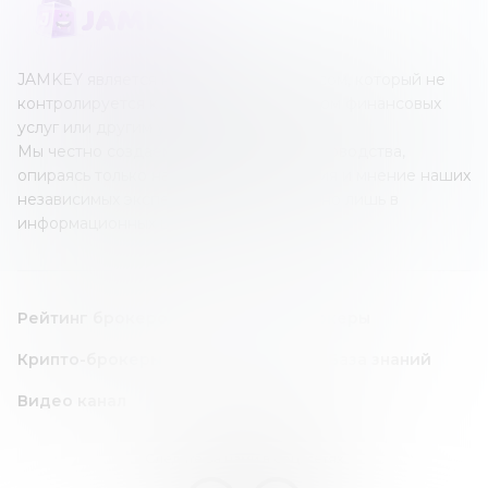
JAMKEY является независимым ресурсом, который не
контролируется каким-либо оператором финансовых
услуг или другим учреждением.
Мы честно создаем наши обзоры и руководства,
опираясь только на собственные знания и мнение наших
независимых экспертов; все это создано лишь в
информационных целях.
Рейтинг брокеров
Forex/CFD брокеры
Крипто-брокеры
Инвест идея
База знаний
Видео канал
Следите за нами в соц. сетях