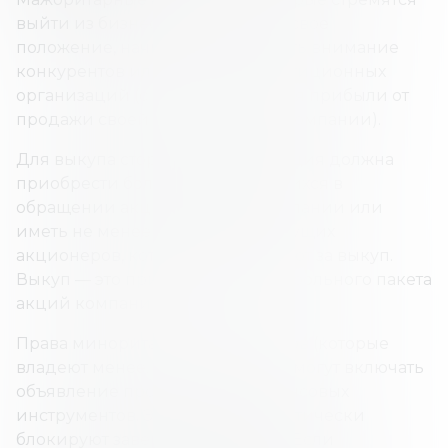
выйти из бизнеса или ослабить свое
положение, начинают привлекать внимание
конкурентов или частных инвестиционных
организаций (с целью получения прибыли от
продажи своей доли или всей компании).
Для выкупа сторонняя организация должна
приобрести более 50% находящихся в
обращении акций целевой компании или
иметь не менее 50% голосов текущих
акционеров, которые проголосуют за выкуп.
Выкуп — это приобретение контрольного пакета
акций компании.
Права миноритарных акционеров (которые
владеют менее, чем 50% акций) могут включать
объявление производных финансовых
инструментов. Эти действия фактически
блокируют завершение выкупа. Если