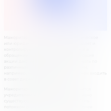
Мажоритарный акционер — это физическое
или юридическое лицо, которое владеет и
контролирует более 50% находящихся в
обращении акций компании. Голосующие
акции дают акционеру право голосовать по
различным корпоративным решениям,
например, по вопросу о том, кто должен входить
в совет директоров компании.
Мажоритарный акционер часто является
учредителем компании. В случае с давно
существующим бизнесом он может быть
потомком основателя. Контролируя более