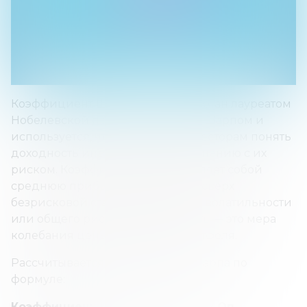
Коэффициент Шарпа был разработан лауреатом
Нобелевской премии Уильямом Шарпом и
используется, чтобы помочь инвесторам понять
доходность инвестиций по сравнению с их
риском. Коэффициент представляет собой
среднюю прибыль, полученную сверх
безрисковой ставки на единицу волатильности
или общего риска. Волатильность — это мера
колебания цены актива или портфеля.
Рассчитывается коэффициент Шарпа по
формуле:
Коэффициент Шарпа = (Рп - Рф) / Оп
,