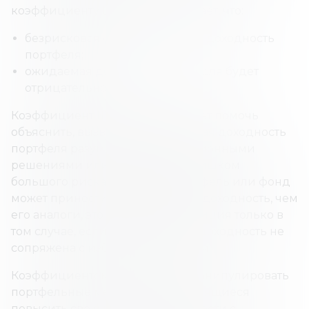
коэффициенту Шарпа, это означает, что:
безрисковая ставка выше, чем доходность
портфеля;
ожидаемая доходность портфеля будет
отрицательной.
Коэффициент Шарпа также может помочь
объяснить, вызвана ли избыточная доходность
портфеля разумными инвестиционными
решениями или результатом слишком
большого риска. Хотя один портфель или фонд
может принести более высокую доходность, чем
его аналоги, это хорошая инвестиция только в
том случае, если более высокая доходность не
сопряжена с избыточным риском.
Коэффициентом Шарпа могут манипулировать
портфельные менеджеры, стремящиеся
повысить свою историю доходности с