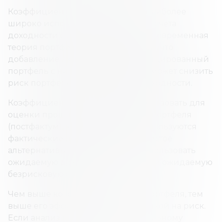
Коэффициент Шарпа — один из наиболее
широко используемых методов расчета
доходности с поправкой на риск. Современная
теория портфеля (MPT) утверждает, что
добавление активов в диверсифицированный
портфель с низкой корреляцией может снизить
риск портфеля без ущерба для доходности.
Коэффициент Шарпа можно использовать для
оценки прошлой эффективности портфеля
(постфактум), когда в формуле используются
фактические доходы. Здесь в качестве
альтернативы инвестор может использовать
ожидаемую доходность портфеля и ожидаемую
безрисковую ставку.
Чем выше коэффициент Шарпа портфеля, тем
выше его эффективность с поправкой на риск.
Если анализ приводит к отрицательному