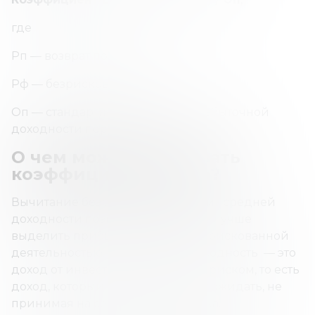
где
Рп — возврат портфеля;
Рф — безрисковая ставка;
Оп — стандартное отклонение избыточной
доходности портфеля.
О чем может рассказать
коэффициент Шарпа?
Вычитание безрисковой ставки из средней
доходности позволяет инвестору лучше
выделить прибыль, связанную с рискованной
деятельностью. Безрисковая доходность — это
доход от инвестиций с нулевым риском, то есть
доход, который инвесторы могут ожидать, не
принимая на себя никакого риска.