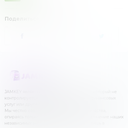
Поделиться новостью
:
JAMKEY является независимым ресурсом, который не
контролируется каким-либо оператором финансовых
услуг или другим учреждением.
Мы честно создаем наши обзоры и руководства,
опираясь только на собственные знания и мнение наших
независимых экспертов; все это создано лишь в