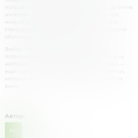
поправкой на риск. Это можно сделать, удлинив
интервал измерения, что приведет к более
низкой волатильности. Например, годовое
стандартное отклонение дневной доходности
обычно выше, чем у еженедельной.
Выбор периода для анализа с лучшим
потенциальным коэффициентом Шарпа, а не
нейтральным ретроспективным периодом —
еще один способ тщательного отбора данных,
который исказит доходность с поправкой на
риск.
Автор
:
НХ
НАТАЛИЯ
ХОМЕНКО