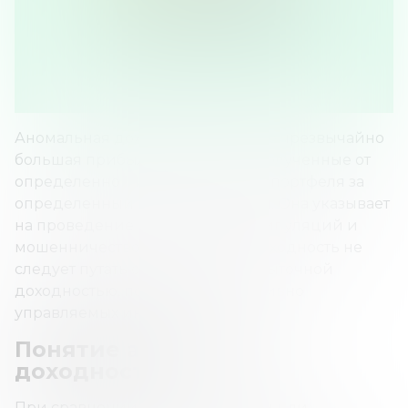
Аномальная доходность (AR) – это чрезвычайно
большая прибыль или убытки, полученные от
определенной инвестиции или портфеля за
определенный период времени. Она указывает
на проведение незаконных манипуляций и
мошенничество. Аномальную доходность не
следует путать с альфой или избыточной
доходностью, полученной от активно
управляемых инвестиций.
Понятие аномальной
доходности
При сравнении с общим рынком или