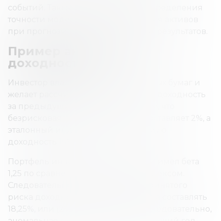
событий. Также она полезна для определения
точности моделей ценообразования активов
при прогнозировании ожидаемых результатов.
Пример аномальной
доходности
Инвестор владеет портфелем ценных бумаг и
желает рассчитать его аномальную доходность
за предыдущий год. Предположим, что
безрисковая норма доходности составляет 2%, а
эталонный индекс имеет ожидаемую
доходность 15%.
Портфель инвестора вернул 25 % и имел бета
1,25 по сравнению с эталонным индексом.
Следовательно, с учетом суммы принятого
риска доходность портфеля должна составлять
18,25%, или (2% + 1,25 x (15% - 2%)). Следовательно,
аномальная доходность за предыдущий год