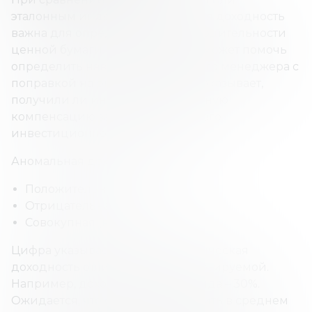
эталонным индексом аномальная доходность
важна для определения производительности
ценной бумаги или портфеля и может помочь
определить навыки портфельного менеджера с
поправкой на риск. Она также показывает,
получили ли инвесторы адекватную
компенсацию за размер принятого
инвестиционного риска.
Аномальная доходность бывает:
Положительная.
Отрицательная.
Совокупная (накопленная).
Цифра указывает на то, как фактическая
доходность отличается от прогнозируемой.
Например, доход взаимного фонда – 30%.
Ожидается, что он будет приносить в среднем