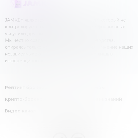
JAMKEY является независимым ресурсом, который не
контролируется каким-либо оператором финансовых
услуг или другим учреждением.
Мы честно создаем наши обзоры и руководства,
опираясь только на собственные знания и мнение наших
независимых экспертов; все это создано лишь в
информационных целях.
Рейтинг брокеров
Forex/CFD брокеры
Крипто-брокеры
Инвест идея
База знаний
Видео канал
Следите за нами в соц. сетях