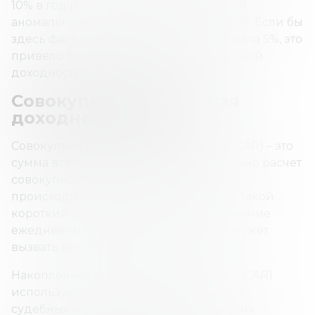
10% в год и приведет к положительной
аномальной доходности в размере 20%. Если бы
здесь фактическая доходность составила 5%, это
привело бы к отрицательной аномальной
доходности в размере 5%.
Совокупная аномальная
доходность (CAR)
Совокупная аномальная доходность (CAR) – это
сумма всех аномальных доходов. Обычно расчет
совокупной аномальной доходности
происходит всего за несколько дней. Такой
короткий срок говорит о том, что сложение
ежедневных аномальных прибылей может
вызвать искажение результатов.
Накопленная аномальная доходность (CAR)
используется для измерения влияния
судебных исков, выкупа акций и других