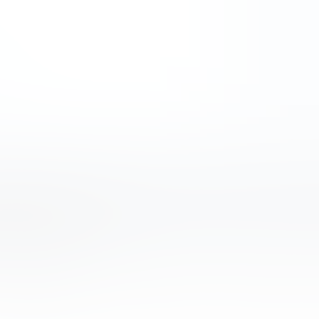
зависимым ресурсом, который не контролируется каким-либ
наши обзоры и руководства, опираясь только на собственные
ормационных целях.
рипто-брокеры
Инвест идея
База знаний