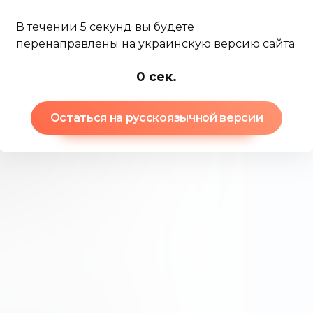
и принципами спроса и
В течении 5 секунд вы будете
перенаправлены на украинскую версию сайта
-2
сек.
инальной стоимостью 5 $ за
ующая балансовая стоимость
Остаться на русскоязычной версии
имости и акции с
остью
 и акций с низкой
каются без обозначения
могут оцениваться от 0,01 $