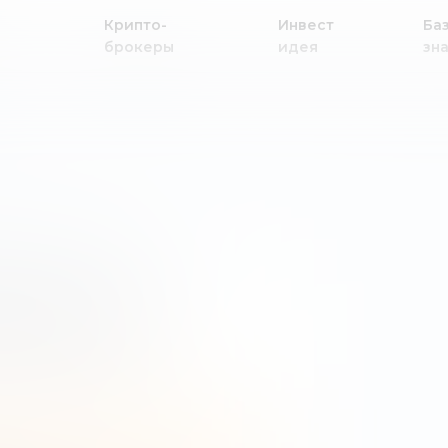
Крипто-
Инвест
Ба
брокеры
идея
зн
и
альной