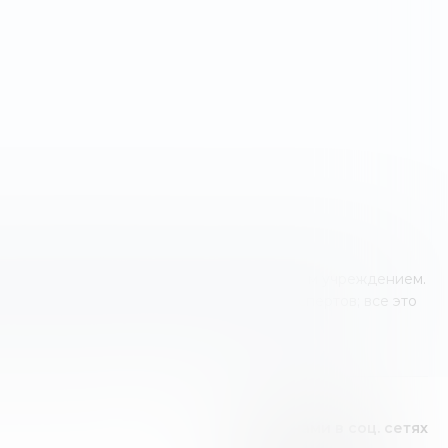
о оператором финансовых услуг или другим учреждением.
 знания и мнение наших независимых экспертов; все это
Видео канал
Следите за нами в соц. сетях