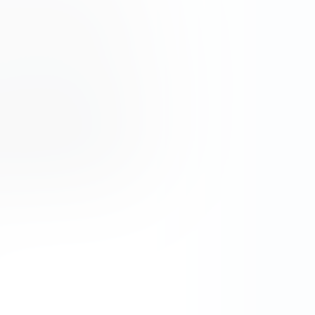
ьшить количество своих
ной стоимостью 1 $.
мости устанавливаются не в
а, выплачиваемая на каждую
мости с обыкновенными, то
виде дивидендов, но и
ое время. Изменения цены
дивидендов. Многие компании
оимость ценных бумаг