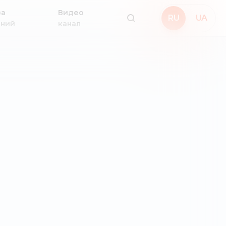
за
Видео
RU
UA
аний
канал