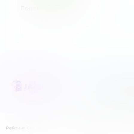
Поделиться новостью
:
JAMKEY является не
Мы честно создаем 
создано лишь в инф
Рейтинг брокеров
Forex/CFD брокеры
К