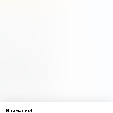
тся без указания номинала.
ируются как акции без
нальной стоимостью, где цены
средств, которую инвесторы
альной стоимости выгодным,
вать более высокие цены для
ает риск убытков для
 Из-за известных колебаний
инвесторы, как правило, не
 конкретной инвестиции.
тоимостью может привести к
 разницы между текущим
нной акциям, что делает их
Внимание
!
нальной стоимости, цена