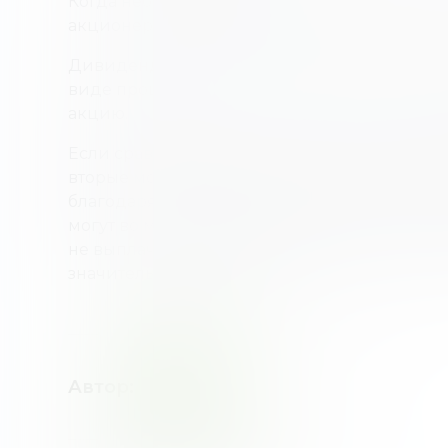
Когда небольшая компания стремится умен
акционеров, она выпускает акции номиналь
Дивиденды на акции без номинальной стои
виде процента на их стоимость, а как сумм
акцию.
Если сравнить акции без номинальной стои
вторые могут приносить доход не только в 
благодаря изменению их стоимости в разн
могут во много раз превосходить размер 
не выплачивают дивиденды, даже когда ст
значительно увеличивается.
Автор
:
НХ
НАТАЛИЯ
ХОМЕНКО