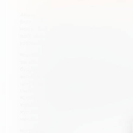
Акции без номинальной стоимости выпускаю
Большинство выпущенных акций классифиц
номинальной стоимости или с низкой номи
последних определяются суммой денежных 
готовы отдать за акции на открытом рынке.
Компании считают выпуск акций без номин
так как это дает им возможность устанавли
будущих публичных предложений. Это сниж
акционеров, если цена акций резко упадет.
цен, связанных с фондовым рынком, многие 
считают номинал необходимым до покупки
Кроме того, выпуск акций с номинальной с
юридическим обязательствам в отношении
курсом и номинальной стоимостью, присвое
менее привлекательными для эмитентов.
Когда компании выпускают акции без номи