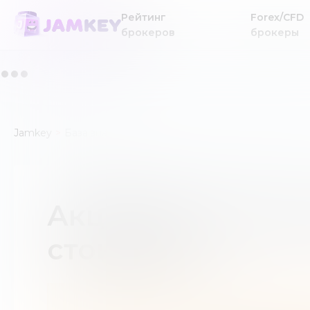
Рейтинг
Forex/CFD
брокеров
брокеры
Jamkey
База знаний
Акции без номинальной стоимост
Акции без номин
стоимости