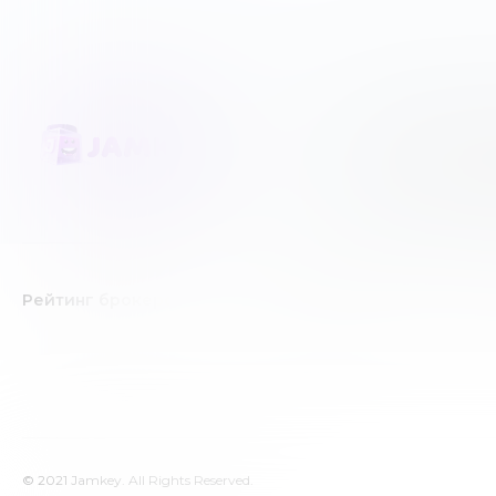
JAMKEY является не
Мы честно создаем 
создано лишь в инф
Рейтинг брокеров
Forex/CFD брокеры
К
© 2021 Jamkey. All Rights Reserved.