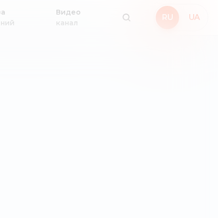
за
Видео
RU
UA
аний
канал