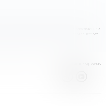
о оператором финансовых услуг или другим учреждением.
 знания и мнение наших независимых экспертов; все это
Видео канал
Следите за нами в соц. сетях