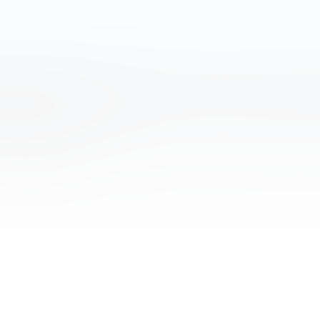
зависимым ресурсом, который не контролируется каким-либ
наши обзоры и руководства, опираясь только на собственные
ормационных целях.
рипто-брокеры
Инвест идея
База знаний