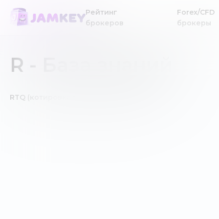
Рейтинг
Forex/CFD
брокеров
брокеры
R - База знаний
RTQ (котировка в реальном времени)