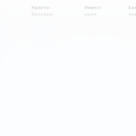
Крипто-
Инвест
Ба
брокеры
идея
зн