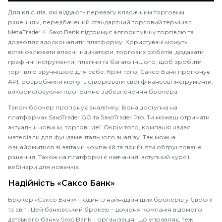
Для клієнтів, які віддають перевагу класичним торговим
рішенням, передбачений стандартний торговий термінал
MetaTrader 4. Saxo Bank підтримує алгоритмічну торгівлю та
дозволяє вдосконалити платформу. Користувачі можуть
встановлювати власні індикатори, торгових роботів, додавати
графічні інструменти, плагіни та багато іншого, щоб зробити
торгівлю зручнішою для себе. Крім того, Саксо Банк пропонує
API, розробники можуть створювати свої фінансові інструменти,
використовуючи програмне забезпечення брокера.
Також брокер пропонує аналітику. Вона доступна на
платформах SaxoTrader GO та SaxoTrader Pro. Ти можеш отримати
актуальні новини, торгові ідеї. Окрім того, компанія надає
матеріали для фундаментального аналізу. Так можна
ознайомитися зі звітами компаній та прийняти обґрунтоване
рішення. Також на платформі є навчання: вступний курс і
вебінари для новачків.
Надійність «Саксо Банк»
Брокер «Саксо Банк» – один із найнадійніших брокерів у Європі
та світі. Цей банківський брокер – дочірня компанія відомого
датського банку Saxo Bank, і організація, що управляє, теж