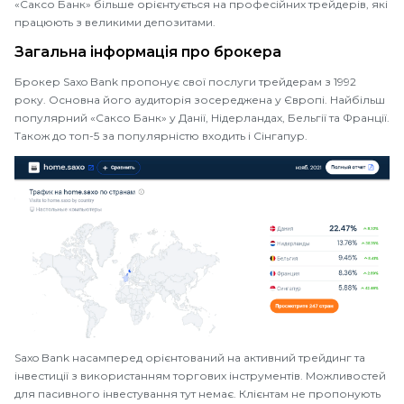
«Саксо Банк» більше орієнтується на професійних трейдерів, які
працюють з великими депозитами.
Загальна інформація про брокера
Брокер Saxo Bank пропонує свої послуги трейдерам з 1992
року. Основна його аудиторія зосереджена у Європі. Найбільш
популярний «Саксо Банк» у Данії, Нідерландах, Бельгії та Франції.
Також до топ-5 за популярністю входить і Сінгапур.
Saxo Bank насамперед орієнтований на активний трейдинг та
інвестиції з використанням торгових інструментів. Можливостей
для пасивного інвестування тут немає. Клієнтам не пропонують