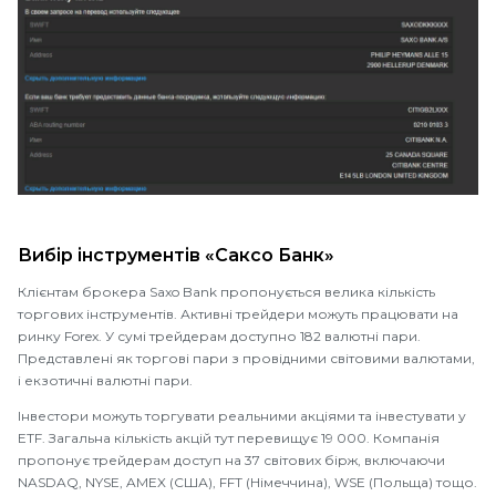
Вибір інструментів «Саксо Банк»
Клієнтам брокера Saxo Bank пропонується велика кількість
торгових інструментів. Активні трейдери можуть працювати на
ринку Forex. У сумі трейдерам доступно 182 валютні пари.
Представлені як торгові пари з провідними світовими валютами,
і екзотичні валютні пари.
Інвестори можуть торгувати реальними акціями та інвестувати у
ETF. Загальна кількість акцій тут перевищує 19 000. Компанія
пропонує трейдерам доступ на 37 світових бірж, включаючи
NASDAQ, NYSE, AMEX (США), FFT (Німеччина), WSE (Польща) тощо.