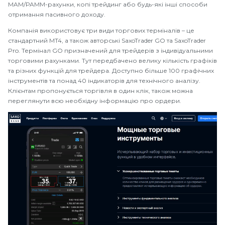
MAM/PAMM-рахунки, копі трейдинг або будь-які інші способи
отримання пасивного доходу.
Компанія використовує три види торгових терміналів – це
стандартний MT4, а також авторські SaxoTrader GO та SaxoTrader
Pro. Термінал GO призначений для трейдерів з індивідуальними
торговими рахунками. Тут передбачено велику кількість графіків
та різних функцій для трейдера. Доступно більше 100 графічних
інструментів та понад 40 індикаторів для технічного аналізу.
Клієнтам пропонується торгівля в один клік, також можна
переглянути всю необхідну інформацію про ордери.