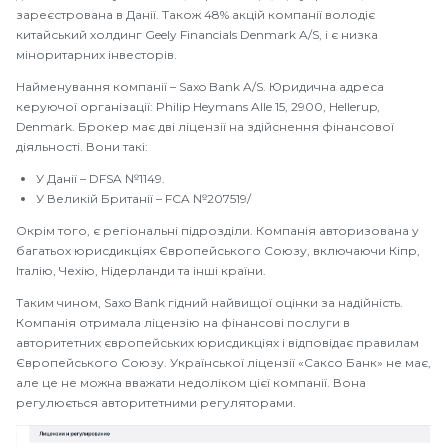
зареєстрована в Данії. Також 48% акцій компанії володіє
китайський холдинг Geely Financials Denmark A/S, і є низка
міноритарних інвесторів.
Найменування компанії – Saxo Bank A/S. Юридична адреса
керуючої організації: Philip Heymans Alle 15, 2900, Hellerup,
Denmark. Брокер має дві ліцензії на здійснення фінансової
діяльності. Вони такі:
У Данії – DFSA №1149.
У Великій Британії – FCA №207519/
Окрім того, є регіональні підрозділи. Компанія авторизована у
багатьох юрисдикціях Європейського Союзу, включаючи Кіпр,
Італію, Чехію, Нідерланди та інші країни.
Таким чином, Saxo Bank гідний найвищої оцінки за надійність.
Компанія отримала ліцензію на фінансові послуги в
авторитетних європейських юрисдикціях і відповідає правилам
Європейського Союзу. Української ліцензії «Саксо Банк» не має,
але це не можна вважати недоліком цієї компанії. Вона
регулюється авторитетними регуляторами.