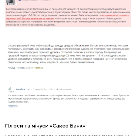
Плюси та мінуси «Саксо Банк»
Брокер Saxo Bank пропонує торгові послуги трейдерам уже 30