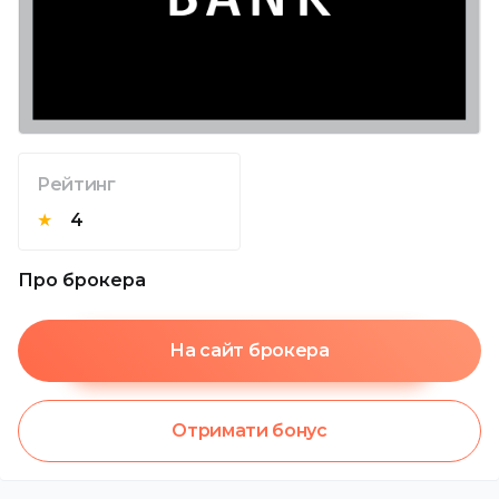
Рейтинг
★
4
Про брокера
На сайт брокера
Отримати бонус