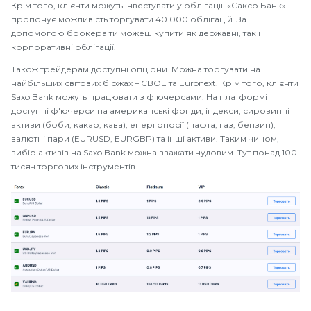
Крім того, клієнти можуть інвестувати у облігації. «Саксо Банк»
пропонує можливість торгувати 40 000 облігацій. За
допомогою брокера ти можеш купити як державні, так і
корпоративні облігації.
Також трейдерам доступні опціони. Можна торгувати на
найбільших світових біржах – CBOE та Euronext. Крім того, клієнти
Saxo Bank можуть працювати з ф'ючерсами. На платформі
доступні ф'ючерси на американські фонди, індекси, сировинні
активи (боби, какао, кава), енергоносії (нафта, газ, бензин),
валютні пари (EURUSD, EURGBP) та інші активи. Таким чином,
вибір активів на Saxo Bank можна вважати чудовим. Тут понад 100
тисяч торгових інструментів.