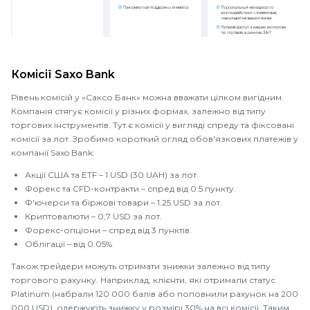
Комісії Saxo Bank
Рівень комісій у «Саксо Банк» можна вважати цілком вигідним.
Компанія стягує комісії у різних формах, залежно від типу
торгових інструментів. Тут є комісії у вигляді спреду та фіксовані
комісії за лот. Зробимо короткий огляд обов'язкових платежів у
компанії Saxo Bank:
Акції США та ETF – 1 USD (30 UAH) за лот.
Форекс та CFD-контракти – спред від 0.5 пункту.
Ф'ючерси та біржові товари – 1.25 USD за лот.
Криптовалюти – 0,7 USD за лот.
Форекс-опціони – спред від 3 пунктів.
Облігації – від 0.05%
Також трейдери можуть отримати знижки залежно від типу
торгового рахунку. Наприклад, клієнти, які отримали статус
Platinum (набрали 120 000 балів або поповнили рахунок на 200
000 USD), одержують знижку у розмірі 30% на всі комісії. Таким