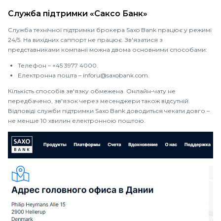
Служба підтримки «Саксо Банк»
Служба технічної підтримки брокера Saxo Bank працює у режимі
24/5. На вихідних саппорт не працює. Зв'язатися з
представниками компанії можна двома основними способами:
Телефон – +45 3977 4000.
Електронна пошта – inforu@saxobank.com.
Кількість способів зв'язку обмежена. Онлайн-чату не
передбачено, зв'язок через месенджери також відсутній.
Відповіді служби підтримки Saxo Bank доводиться чекати довго –
не менше 10 хвилин електронною поштою.