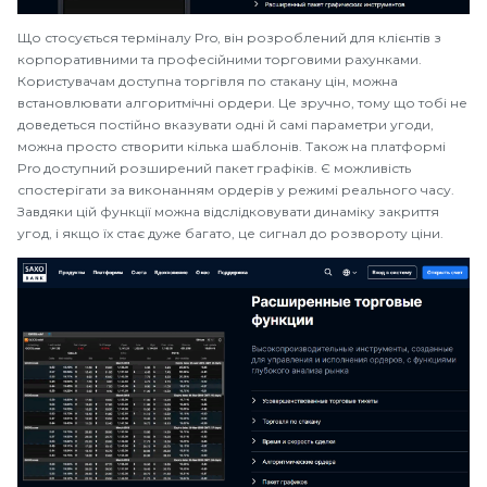
Що стосується терміналу Pro, він розроблений для клієнтів з
корпоративними та професійними торговими рахунками.
Користувачам доступна торгівля по стакану цін, можна
встановлювати алгоритмічні ордери. Це зручно, тому що тобі не
доведеться постійно вказувати одні й самі параметри угоди,
можна просто створити кілька шаблонів. Також на платформі
Pro доступний розширений пакет графіків. Є можливість
спостерігати за виконанням ордерів у режимі реального часу.
Завдяки цій функції можна відслідковувати динаміку закриття
угод, і якщо їх стає дуже багато, це сигнал до розвороту ціни.