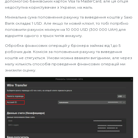
допомогою банківських карток Visa та MasterCard, але ця опція
недоступна користувачам з України, на жаль.
Мінімальна сума поповнення рахунку та виведення коштів у Saxo
Bank складає 1 USD. Але якщо ти новий клієнт, то тобі потрібно
поповнити рахунок мінімум на 10 000 USD (300 000 UAH) для
відкриття одного з трьох типів аккаунту.
Обробка фінансових операцій у брокера займає від 1 до 5
робочих днів. Комісія за поповнення рахунку та виведення
коштів не стягується. Умови можна вважати вигідними, але через
малу кількість способів проведення фінансових операцій ми
знизили оцінку.