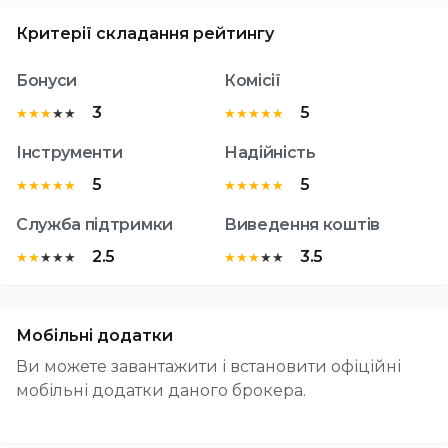
Критерії складання рейтингу
Бонуси
Комісії
3
5
★
★
★
★
★
★
★
★
★
★
Інструменти
Надійність
5
5
★
★
★
★
★
★
★
★
★
★
Служба підтримки
Виведення коштів
2.5
3.5
★
★
★
★
★
★
★
★
★
★
Мобільні додатки
Ви можете завантажити і встановити офіційні
мобільні додатки даного брокера.