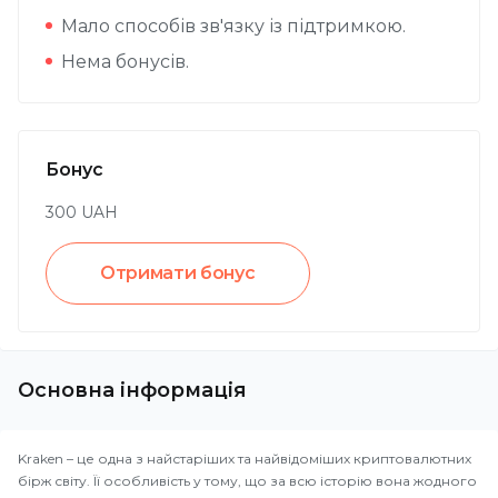
Мало способів зв'язку із підтримкою.
Нема бонусів.
Бонус
300
UAH
Отримати бонус
Основна інформація
Kraken – це одна з найстаріших та найвідоміших криптовалютних
бірж світу. Її особливість у тому, що за всю історію вона жодного