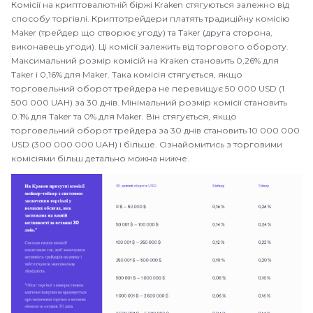
Комісії на криптовалютній біржі Kraken стягуються залежно від
способу торгівлі. Криптотрейдери платять традиційну комісію
Maker (трейдер що створює угоду) та Taker (друга сторона,
виконавець угоди). Ці комісії залежить від торгового обороту.
Максимальний розмір комісій на Kraken становить 0,26% для
Taker і 0,16% для Maker. Така комісія стягується, якщо
торговельний оборот трейдера не перевищує 50 000 USD (1
500 000 UAH) за 30 днів. Мінімальний розмір комісії становить
0.1% для Taker та 0% для Maker. Він стягується, якщо
торговельний оборот трейдера за 30 днів становить 10 000 000
USD (300 000 000 UAH) і більше. Ознайомитись з торговими
комісіями більш детально можна нижче.