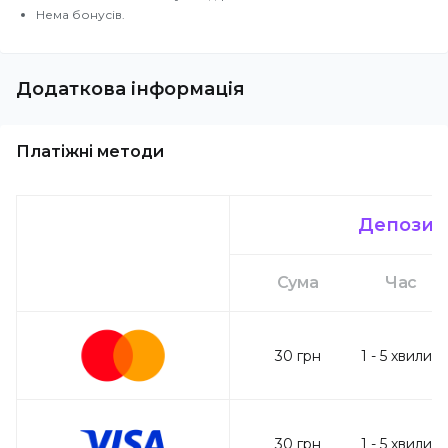
Нема бонусів.
Додаткова інформація
Платіжні методи
Депозит
Сума
Час
30
грн
1
-
5
хвилин
30
грн
1
-
5
хвилин