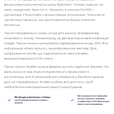
фінансовим регулятором штату Вайомінг. Номер ліцензії, на
жаль, невідомий. Крім того, «Кракен» є членом FinCEN –
організації з боротьби з фінансовими злочинами. Членство в
організації гарантує, що криптовалютна біржа повністю
безпечна.
Також передбачено низку опцій для захисту трейдерів від
можливого злому. Насамперед, це двофакторна автентифікація
Google. Також можна налаштувати підтвердження входу SMS. Вся
інформація зберігається у зашифрованому вигляді. Для
шифрування листів, що надсилаються через Kraken,
використовуються PGP-ключі.
Таким чином, Kraken можна вважати досить надійною біржею. На
жаль, вона не має ліцензії від великого фінансового
регулятора, але й механізмів регулювання у багатьох країнах
досі не передбачено. Kraken робить все для того, щоб
забезпечити максимальний захист користувачів.