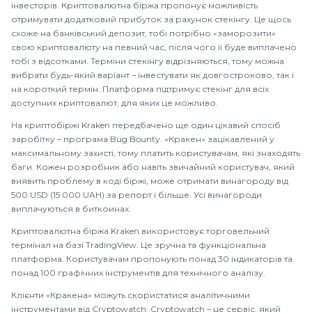
інвесторів. Криптовалютна біржа пропонує можливість
отримувати додатковий прибуток за рахунок стекінгу. Це щось
схоже на банківський депозит, тобі потрібно «заморозити»
свою криптовалюту на певний час, після чого її буде виплачено
тобі з відсотками. Терміни стекінгу відрізняються, тому можна
вибрати будь-який варіант – інвестувати як довгостроково, так і
на короткий термін. Платформа підтримує стекінг для всіх
доступних криптовалют, для яких це можливо.
На криптобіржі Kraken передбачено ще один цікавий спосіб
заробітку – програма Bug Bounty. «Кракен» зацікавлений у
максимальному захисті, тому платить користувачам, які знаходять
баги. Кожен розробник або навіть звичайний користувач, який
виявить проблему в коді біржі, може отримати винагороду від
500 USD (15 000 UAH) за репорт і більше. Усі винагороди
виплачуються в биткоинах.
Криптовалютна біржа Kraken використовує торговельний
термінал на базі TradingView. Це зручна та функціональна
платформа. Користувачам пропонують понад 30 індикаторів та
понад 100 графічних інструментів для технічного аналізу.
Клієнти «Кракена» можуть скористатися аналітичними
інструментами від Cryptowatch. Cryptowatch – це сервіс, який