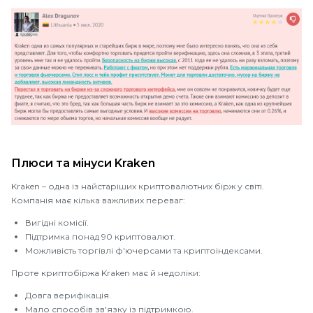
Плюси та мінуси Kraken
Kraken – одна із найстаріших криптовалютних бірж у світі.
Компанія має кілька важливих переваг:
Вигідні комісії.
Підтримка понад 90 криптовалют.
Можливість торгівлі ф'ючерсами та криптоіндексами.
Проте криптобіржа Kraken має й недоліки:
Довга верифікація.
Мало способів зв'язку із підтримкою.