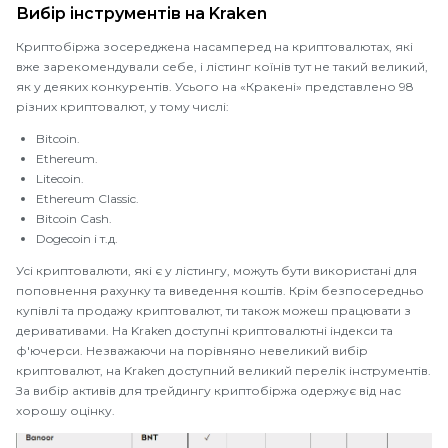
Вибір інструментів на Kraken
Криптобіржа зосереджена насамперед на криптовалютах, які
вже зарекомендували себе, і лістинг коїнів тут не такий великий,
як у деяких конкурентів. Усього на «Кракені» представлено 98
різних криптовалют, у тому числі:
Bitcoin.
Ethereum.
Litecoin.
Ethereum Classic.
Bitcoin Cash.
Dogecoin і т.д.
Усі криптовалюти, які є у лістингу, можуть бути використані для
поповнення рахунку та виведення коштів. Крім безпосередньо
купівлі та продажу криптовалют, ти також можеш працювати з
деривативами. На Kraken доступні криптовалютні індекси та
ф'ючерси. Незважаючи на порівняно невеликий вибір
криптовалют, на Kraken доступний великий перелік інструментів.
За вибір активів для трейдингу криптобіржа одержує від нас
хорошу оцінку.