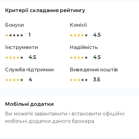
Критерії складання рейтингу
Бонуси
Комісії
1
4.5
★
★
★
★
★
★
★
★
★
★
Інструменти
Надійність
4.5
4.5
★
★
★
★
★
★
★
★
★
★
Служба підтримки
Виведення коштів
4
3.5
★
★
★
★
★
★
★
★
★
★
Мобільні додатки
Ви можете завантажити і встановити офіційні
мобільні додатки даного брокера.