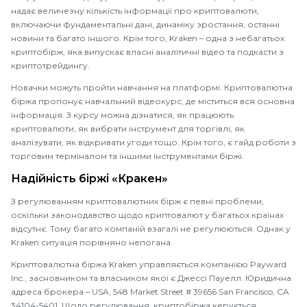
надає величезну кількість інформації про криптовалюти,
включаючи фундаментальні дані, динаміку зростання, останні
новини та багато іншого. Крім того, Kraken – одна з небагатьох
криптобірж, яка випускає власні аналітичні відео та подкасти з
криптотрейдингу.
Новачки можуть пройти навчання на платформі. Криптовалютна
біржа пропонує навчальний відеокурс, де міститься вся основна
інформація. З курсу можна дізнатися, як працюють
криптовалюти, як вибрати інструмент для торгівлі, як
аналізувати, як відкривати угоди тощо. Крім того, є гайд роботи з
торговим терміналом та іншими інструментами біржі.
Надійність біржі «Кракен»
З регулюванням криптовалютних бірж є певні проблеми,
оскільки законодавство щодо криптовалют у багатьох країнах
відсутнє. Тому багато компаній взагалі не регулюються. Однак у
Kraken ситуація порівняно непогана.
Криптовалютна біржа Kraken управляється компанією Payward
Inc., засновником та власником якої є Джессі Пауелл. Юридична
адреса брокера – USA, 548 Market Street # 39656 San Francisco, CA
34104-5401. Щодо регулювання, криптобіржа керується