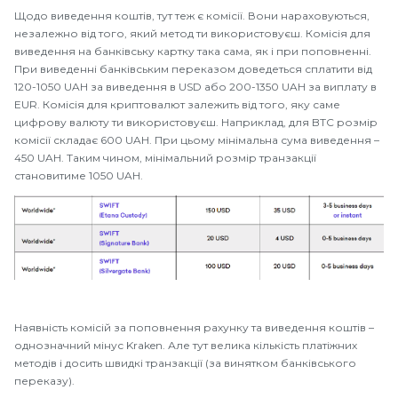
Щодо виведення коштів, тут теж є комісії. Вони нараховуються,
незалежно від того, який метод ти використовуєш. Комісія для
виведення на банківську картку така сама, як і при поповненні.
При виведенні банківським переказом доведеться сплатити від
120-1050 UAH за виведення в USD або 200-1350 UAH за виплату в
EUR. Комісія для криптовалют залежить від того, яку саме
цифрову валюту ти використовуєш. Наприклад, для BTC розмір
комісії складає 600 UAH. При цьому мінімальна сума виведення –
450 UAH. Таким чином, мінімальний розмір транзакції
становитиме 1050 UAH.
Наявність комісій за поповнення рахунку та виведення коштів –
однозначний мінус Kraken. Але тут велика кількість платіжних
методів і досить швидкі транзакції (за винятком банківського
переказу).