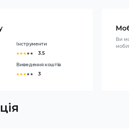
у
Моб
Ви мо
Інструменти
мобіл
3.5
★
★
★
★
★
Виведення коштів
3
★
★
★
★
★
ція