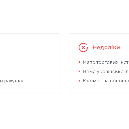
Недоліки
Мало торгових інст
Нема української лі
о рахунку.
Є комісії за попов