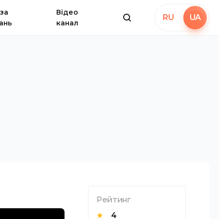
за
Відео
RU
UA
ань
канал
Рейтинг
★
4