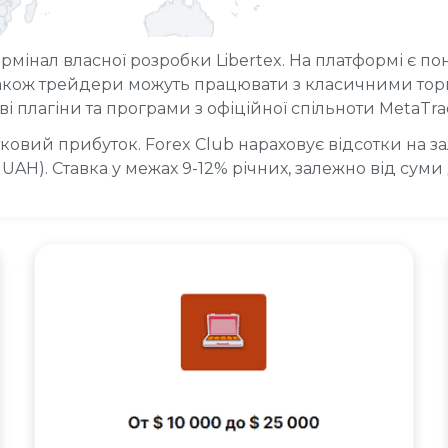
мінал власної розробки Libertex. На платформі є пона
 Також трейдери можуть працювати з класичними тор
і плагіни та програми з офіційної спільноти MetaTra
овий прибуток. Forex Club нараховує відсотки на з
 UAH). Ставка у межах 9-12% річних, залежно від сум