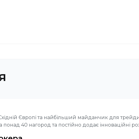
я
 Східній Європі та найбільший майданчик для трейдин
ла понад 40 нагород та постійно додає інноваційні р
окера