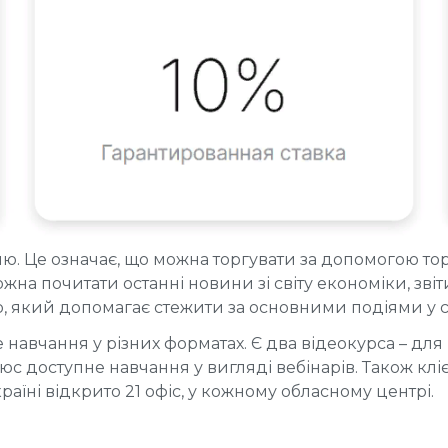
ю. Це означає, що можна торгувати за допомогою торг
на почитати останні новини зі світу економіки, зві
, який допомагає стежити за основними подіями у сві
навчання у різних форматах. Є два відеокурса – для 
люс доступне навчання у вигляді вебінарів. Також кл
раїні відкрито 21 офіс, у кожному обласному центрі.