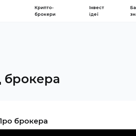
Крипто-
Інвест
Ба
брокери
ідеї
зн
д брокера
Про брокера