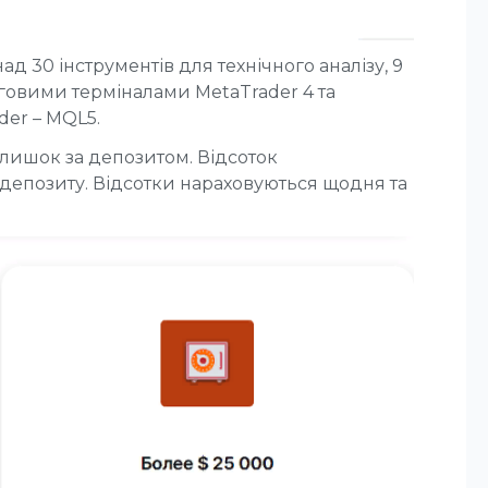
д 30 інструментів для технічного аналізу, 9
говими терміналами MetaTrader 4 та
der – MQL5.
алишок за депозитом. Відсоток
и депозиту. Відсотки нараховуються щодня та