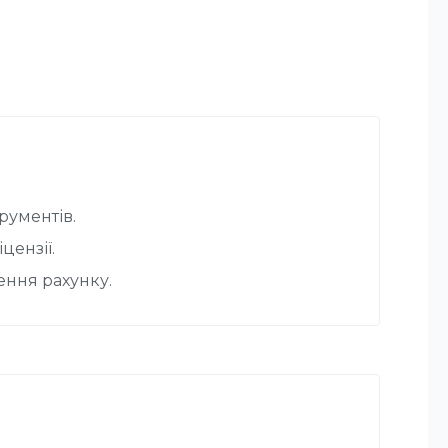
рументів.
цензії.
нення рахунку.