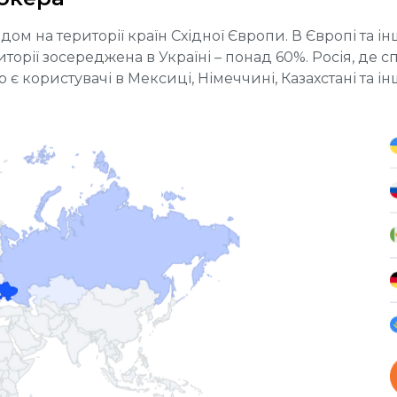
 на території країн Східної Європи. В Європі та ін
диторії зосереджена в Україні – понад 60%. Росія, де
 є користувачі в Мексиці, Німеччині, Казахстані та ін