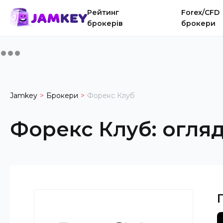
Рейтинг
Forex/CFD
брокерів
брокери
Jamkey
Брокери
Форекс Клуб
Форекс Клуб
:
огля