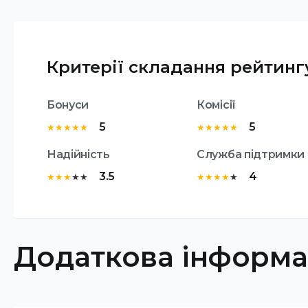
Критерії складання рейтинг
Бонуси
Комісії
5
5
★
★
★
★
★
★
★
★
★
★
Надійність
Служба підтримки
3.5
4
★
★
★
★
★
★
★
★
★
★
Додаткова інформа