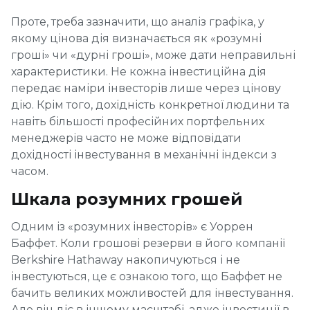
Проте, треба зазначити, що аналіз графіка, у
якому цінова дія визначається як «розумні
гроші» чи «дурні гроші», може дати неправильні
характеристики. Не кожна інвестиційна дія
передає наміри інвесторів лише через цінову
дію. Крім того, дохідність конкретної людини та
навіть більшості професійних портфельних
менеджерів часто не може відповідати
дохідності інвестування в механічні індекси з
часом.
Шкала розумних грошей
Одним із «розумних інвесторів» є Уоррен
Баффет. Коли грошові резерви в його компанії
Berkshire Hathaway накопичуються і не
інвестуються, це є ознакою того, що Баффет не
бачить великих можливостей для інвестування.
Але він діє в іншому масштабі, адже інвестиції в