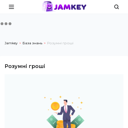
Jamkey
База знань
Розумні гроші
Розумні гроші