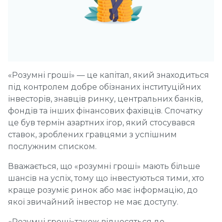
«Розумні гроші» — це капітал, який знаходиться
під контролем добре обізнаних інституційних
інвесторів, знавців ринку, центральних банків,
фондів та інших фінансових фахівців. Спочатку
це був термін азартних ігор, який стосувався
ставок, зроблених гравцями з успішним
послужним списком.
Вважається, що «розумні гроші» мають більше
шансів на успіх, тому що інвестуються тими, хто
краще розуміє ринок або має інформацію, до
якої звичайний інвестор не має доступу.
«Розумні гроші»також відносяться до