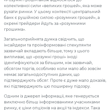
колективної сили «великих грошей», яка може
рухати ринки. У цьому контексті центральний
банк є рушійною силою «розумних грошей», а
окремі трейдери йдуть за «розумними
грошима».
Загальноприйнята думка свідчить, що
інсайдери та проінформовані спекулянти
зазвичай вкладають більше, тому з цього
випливає, що «розумні гроші» іноді
ідентифікуються за більшим, ніж зазвичай,
обсягом торгів, особливо коли мало або зовсім
немає загальнодоступних даних, що
підтверджують обсяг. Проте є дуже мало доказів,
які підтверджують цю поширену підозру.
Одним із джерел інформації, яке генерується
виключно більш інформованими учасниками
ринку, є ціни опціонів на акції та індекси. Така