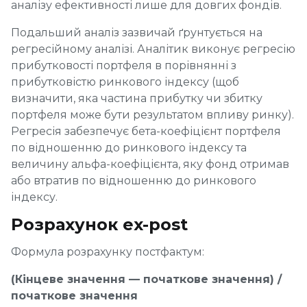
аналізу ефективності лише для довгих фондів.
Подальший аналіз зазвичай ґрунтується на
регресійному аналізі. Аналітик виконує регресію
прибутковості портфеля в порівнянні з
прибутковістю ринкового індексу (щоб
визначити, яка частина прибутку чи збитку
портфеля може бути результатом впливу ринку).
Регресія забезпечує бета-коефіцієнт портфеля
по відношенню до ринкового індексу та
величину альфа-коефіцієнта, яку фонд отримав
або втратив по відношенню до ринкового
індексу.
Розрахунок ex-post
Формула розрахунку постфактум:
(Кінцеве значення — початкове значення) /
початкове значення