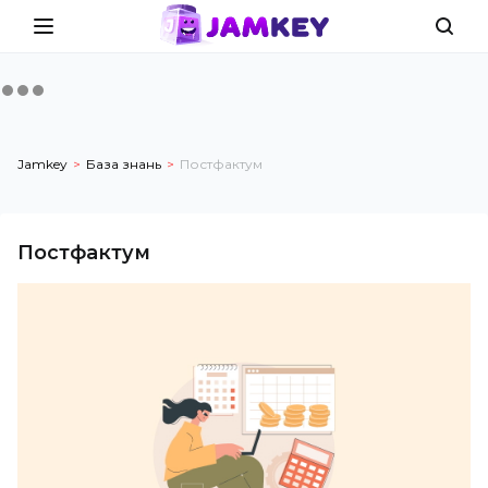
Jamkey
База знань
Постфактум
Постфактум