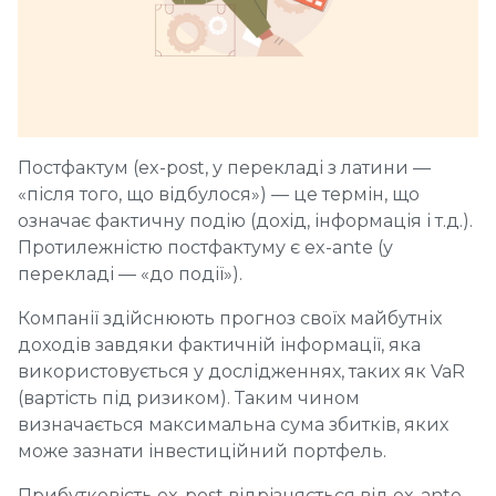
Постфактум (ex-post, у перекладі з латини —
«після того, що відбулося») — це термін, що
означає фактичну подію (дохід, інформація і т.д.).
Протилежністю постфактуму є ex-ante (у
перекладі — «до події»).
Компанії здійснюють прогноз своїх майбутніх
доходів завдяки фактичній інформації, яка
використовується у дослідженнях, таких як VaR
(вартість під ризиком). Таким чином
визначається максимальна сума збитків, яких
може зазнати інвестиційний портфель.
Прибутковість ex-post відрізняється від ex-ante