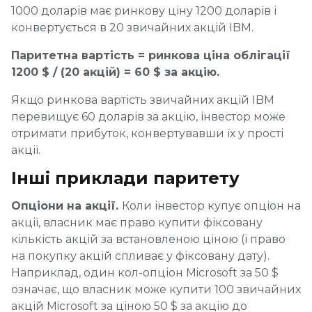
1000 доларів має ринкову ціну 1200 доларів і
конвертується в 20 звичайних акцій IBM.
Паритетна вартість = ринкова ціна облігації
1200 $ / (20 акцій) = 60 $ за акцію.
Якщо ринкова вартість звичайних акцій IBM
перевищує 60 доларів за акцію, інвестор може
отримати прибуток, конвертувавши їх у прості
акції.
Інші приклади паритету
Опціони на акції.
Коли інвестор купує опціон на
акції, власник має право купити фіксовану
кількість акцій за встановленою ціною (і право
на покупку акцій спливає у фіксовану дату).
Наприклад, один кол-опціон Microsoft за 50 $
означає, що власник може купити 100 звичайних
акцій Microsoft за ціною 50 $ за акцію до