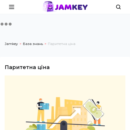
Jamkey
База знань
Паритетна ціна
Паритетна ціна