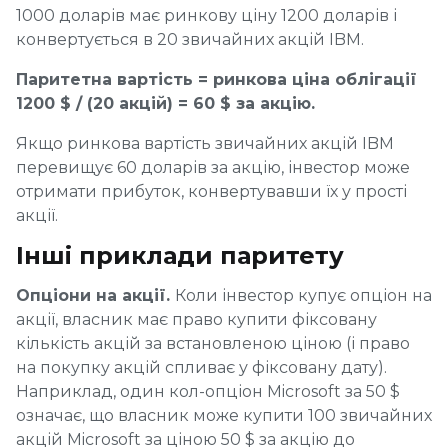
1000 доларів має ринкову ціну 1200 доларів і
конвертується в 20 звичайних акцій IBM.
Паритетна вартість = ринкова ціна облігації
1200 $ / (20 акцій) = 60 $ за акцію.
Якщо ринкова вартість звичайних акцій IBM
перевищує 60 доларів за акцію, інвестор може
отримати прибуток, конвертувавши їх у прості
акції.
Інші приклади паритету
Опціони на акції.
Коли інвестор купує опціон на
акції, власник має право купити фіксовану
кількість акцій за встановленою ціною (і право
на покупку акцій спливає у фіксовану дату).
Наприклад, один кол-опціон Microsoft за 50 $
означає, що власник може купити 100 звичайних
акцій Microsoft за ціною 50 $ за акцію до