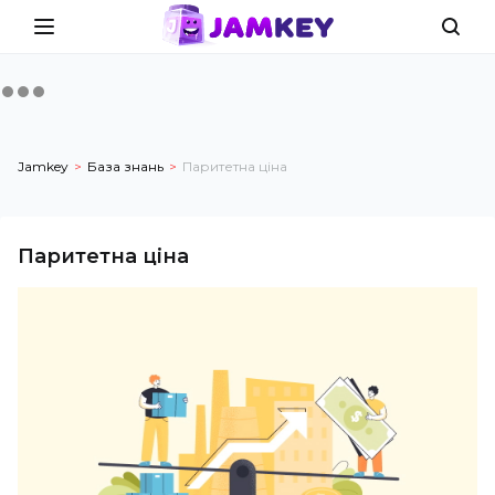
Jamkey
База знань
Паритетна ціна
Паритетна ціна