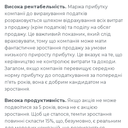
Висока рентабельність.
Маржа прибутку
компанії до вирахування податків
розраховується шляхом відрахування всіх витрат
з продажу (крім податків) та поділу на обсяг
продажу. Це важливий показник, який слід
враховувати, тому що компанія може мати
фантастичне зростання продажу за умови
низького приросту прибутку. Це вказує на те, що
керівництво не контролює витрати та доходи.
Загалом, якщо компанія перевищує середню
норму прибутку до оподаткування за попередні
п'ять років, вона є добрим кандидатом на
зростання.
Висока продуктивність.
Якщо акція не може
подвоїтися за 5 років, вона не є акцією
зростання. Щоб це сталося, темпи зростання
повинні скласти 15%, що, безумовно, є реальним
для молодих компаній, що розвиваються.