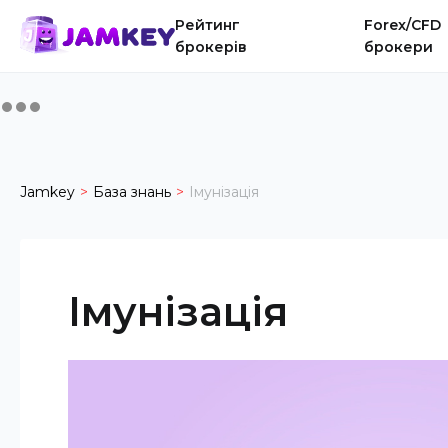
Рейтинг
Forex/CFD
брокерів
брокери
Jamkey
База знань
Імунізація
Імунізація