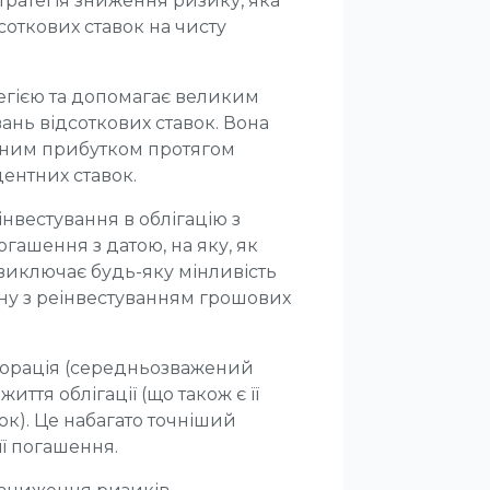
стратегія зниження ризику, яка
соткових ставок на чисту
тегією та допомагає великим
ань відсоткових ставок. Вона
етним прибутком протягом
ентних ставок.
нвестування в облігацію з
гашення з датою, на яку, як
 виключає будь-яку мінливість
зану з реінвестуванням грошових
 дюрація (середньозважений
иття облігації (що також є її
ок). Це набагато точніший
її погашення.