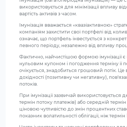
Імунізація (багатоперіодна імунізація) — це 
використовується для мінімізації впливу від
вартість активів з часом.
Імунізація вважається «квазіактивною» стра
компаніям захистити свої портфелі від колив
означає, що портфель інвестується з конкр
певного періоду, незалежно від впливу проц
Фактично, найчистішою формою імунізації є і
нульовим купоном і погодження терміну її по
очікується, знадобиться грошовий потік. Це
дохідності (позитивну чи негативну), пов'я
потоків.
При імунізації зазвичай використовується
термін потоку платежів) або середній термін ж
ціновою чутливістю до змін процентних став
показник волатильності облігації, ніж термін 