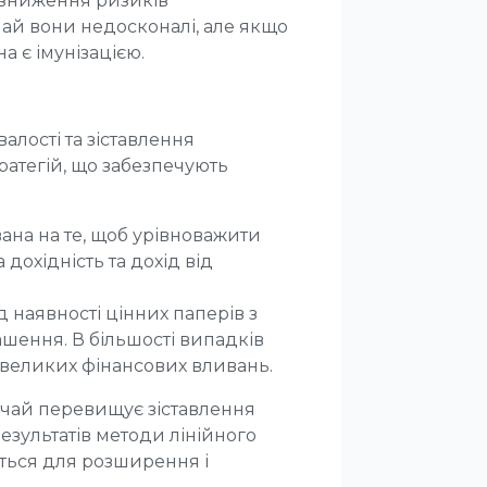
 зниження ризиків
ай вони недосконалі, але якщо
а є імунізацією.
алості та зіставлення
ратегій, що забезпечують
ана на те, щоб урівноважити
дохідність та дохід від
 наявності цінних паперів з
шення. В більшості випадків
є великих фінансових вливань.
ичай перевищує зіставлення
езультатів методи лінійного
ться для розширення і