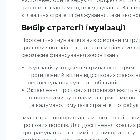
Часто інвестори та керуючі портфелями для
використовують методи хеджування. Зазвич
є ідеальна стратегія хеджування, технічно вон
Вибір стратегії імунізації
Портфельна імунізація з використанням трив
грошових потоків — це два типи цільових ст
своєчасне фінансування зобов'язань:
Імунізація узгодження тривалості спрямов
протилежний вплив відсоткових ставок на 
реінвестування купонної облігації.
Зіставлення грошових потоків залежить від
конкретними купонами та термінами пога
це надумано, тому така стратегія потребу
Імунізація з використанням тривалості зазв
грошових потоків. Для досягнення кращих р
програмування та оптимізації використовую