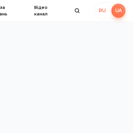
за
Відео
RU
UA
ань
канал