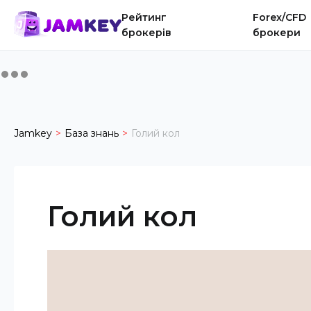
Рейтинг
Forex/CFD
брокерів
брокери
Jamkey
База знань
Голий кол
Голий кол