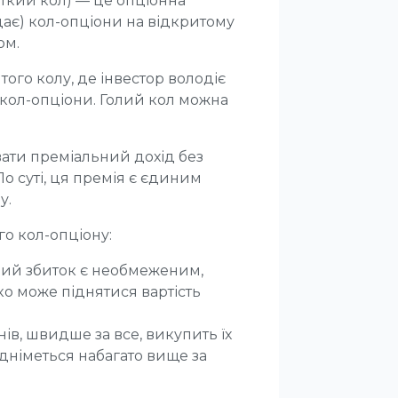
ткий кол) — це опціонна
одає) кол-опціони на відкритому
ом.
итого колу, де інвестор володіє
кол-опціони. Голий кол можна
вати преміальний дохід без
о суті, ця премія є єдиним
у.
о кол-опціону:
ний збиток є необмеженим,
ко може піднятися вартість
ів, швидше за все, викупить їх
підніметься набагато вище за