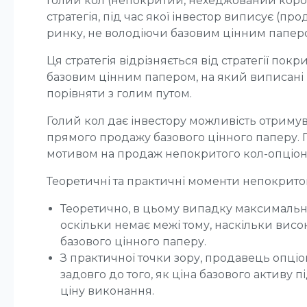
Голий кол (непокритий, нехеджований коро
стратегія, під час якої інвестор виписує (пр
ринку, не володіючи базовим цінним папер
Ця стратегія відрізняється від стратегії покр
базовим цінним папером, на який виписані 
порівняти з голим путом.
Голий кол дає інвестору можливість отриму
прямого продажу базового цінного паперу. П
мотивом на продаж непокритого кол-опціон
Теоретичні та практичні моменти непокритог
Теоретично, в цьому випадку максималь
оскільки немає межі тому, наскільки висо
базового цінного паперу.
З практичної точки зору, продавець опціон
задовго до того, як ціна базового активу 
ціну виконання.