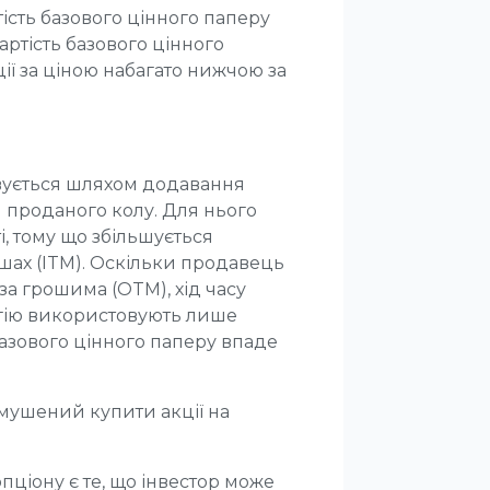
ість базового цінного паперу
артість базового цінного
ії за ціною набагато нижчою за
овується шляхом додавання
 проданого колу. Для нього
, тому що збільшується
ошах (ITM). Оскільки продавець
за грошима (OTM), хід часу
егію використовують лише
 базового цінного паперу впаде
змушений купити акції на
пціону є те, що інвестор може