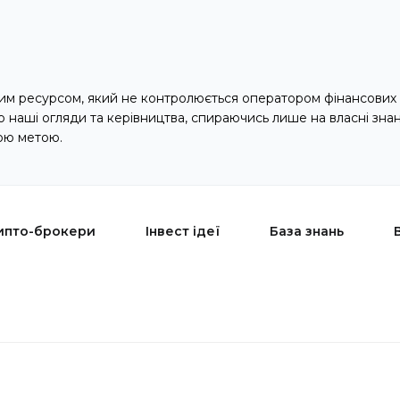
м ресурсом, який не контролюється оператором фінансових 
наші огляди та керівництва, спираючись лише на власні зна
ою метою.
ипто-брокери
Інвест ідеї
База знань