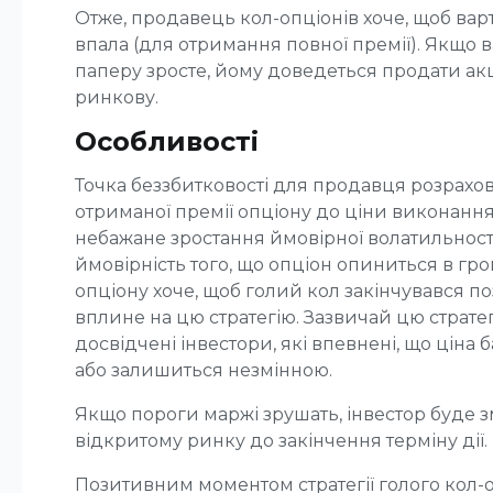
Отже, продавець кол-опціонів хоче, щоб варт
впала (для отримання повної премії). Якщо в
паперу зросте, йому доведеться продати акц
ринкову.
Особливості
Точка беззбитковості для продавця розрах
отриманої премії опціону до ціни виконання
небажане зростання ймовірної волатильності
ймовірність того, що опціон опиниться в гр
опціону хоче, щоб голий кол закінчувався по
вплине на цю стратегію. Зазвичай цю страт
досвідчені інвестори, які впевнені, що ціна
або залишиться незмінною.
Якщо пороги маржі зрушать, інвестор буде 
відкритому ринку до закінчення терміну дії.
Позитивним моментом стратегії голого кол-о