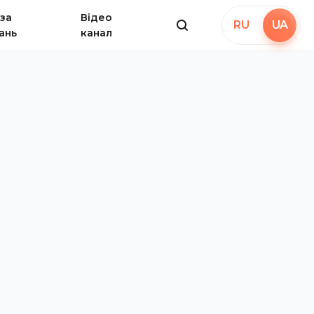
за
Відео
RU
UA
ань
канал