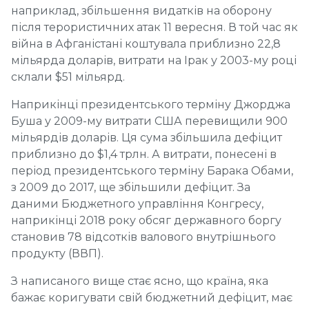
наприклад, збільшення видатків на оборону
після терористичних атак 11 вересня. В той час як
війна в Афганістані коштувала приблизно 22,8
мільярда доларів, витрати на Ірак у 2003-му році
склали $51 мільярд.
Наприкінці президентського терміну Джорджа
Буша у 2009-му витрати США перевищили 900
мільярдів доларів. Ця сума збільшила дефіцит
приблизно до $1,4 трлн. А витрати, понесені в
період президентського терміну Барака Обами,
з 2009 до 2017, ще збільшили дефіцит. За
даними Бюджетного управління Конгресу,
наприкінці 2018 року обсяг державного боргу
становив 78 відсотків валового внутрішнього
продукту (ВВП).
З написаного вище стає ясно, що країна, яка
бажає коригувати свій бюджетний дефіцит, має