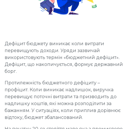
Дефіцит бюджету виникає коли витрати
перевищують доходи. Уряди зазвичай
використовують термін «бюджетний дефіцит».
Дефіцит, що накопичується, формує державний
борг.
Протилежність бюджетного дефіциту –
профіцит. Коли виникає надлишок, виручка
перевищує поточні витрати та призводить до
надлишку коштів, які можна розподілити за
бажанням. У ситуаціях, коли приплив дорівнює
відтоку, бюджет збалансований.
На початку 20-го століття мало яка з промислово