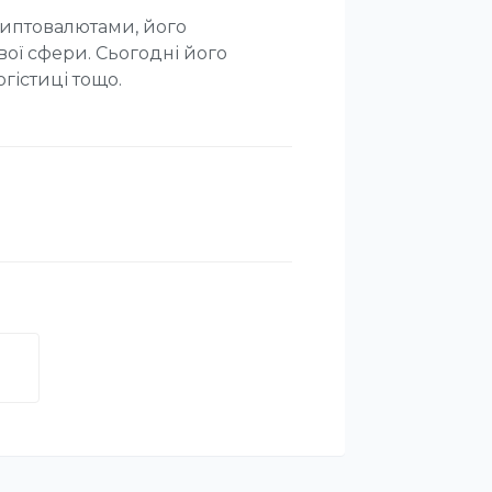
риптовалютами, його
ої сфери. Сьогодні його
гістиці тощо.