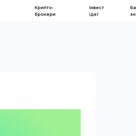
Крипто-
Інвест
Ба
брокери
ідеї
зн