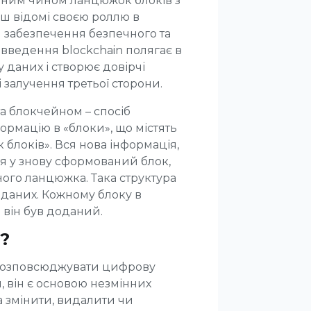
евним чином ланцюжок блоків з
ш відомі своєю роллю в
я забезпечення безпечного та
введення blockchain полягає в
у даних і створює довірчі
 залучення третьої сторони.
а блокчейном – спосіб
ормацію в «блоки», що містять
 блоків». Вся нова інформація,
ся у знову сформований блок,
ного ланцюжка. Така структура
 даних. Кожному блоку в
 він був доданий.
?
 розповсюджувати цифрову
, він є основою незмінних
на змінити, видалити чи