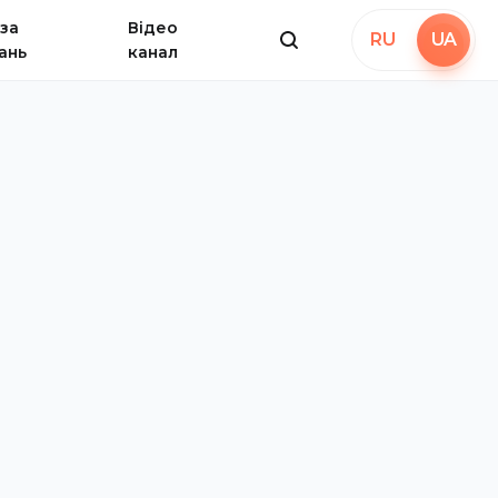
за
Відео
RU
UA
ань
канал