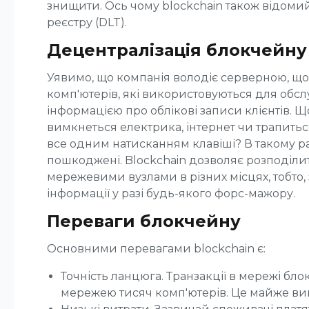
знищити. Ось чому blockchain також відомий
реєстру (DLT).
Децентралізація блокчейну
Уявимо, що компанія володіє серверною, що 
комп'ютерів, які використовуються для обсл
інформацією про облікові записи клієнтів. Щ
вимкнеться електрика, інтернет чи трапитьс
все одним натисканням клавіші? В такому раз
пошкоджені. Blockchain дозволяє розподіли
мережевими вузлами в різних місцях, тобто
інформації у разі будь-якого форс-мажору.
Переваги блокчейну
Основними перевагами blockchain є:
Точність ланцюга. Транзакції в мережі б
мережею тисяч комп'ютерів. Це майже в