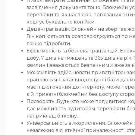
Низькі витрати. Зазвичай споживачі платя
засвідчення документа тощо. Блокчейн усу
перевірки та, як наслідок, пов'язаних з ци
коштує буквально копійки.
Децентралізація. Блокчейн не зберігає жод
Він копіюється та розповсюджується по ме
важко підробити.
Ефективність та безпека транзакцій. Бло
добу, 7 днів на тиждень та 365 днів на рік.
хвилин і вважаються безпечними вже за к
Можливість здійснювати приватні транзак
працюють як загальнодоступні бази даних. 
має підключення до інтернету, може перег
є й приватні блокчейни без доступу сторон
Прозорість. Будь-хто може подивитися ко
дає можливість аудиторам перевіряти бе
наприклад, біткоїну.
Універсальність використання. Блокчейн 
незалежно від етнічної приналежності, ст