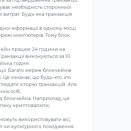
ть за підтвердження транзакції,
ває необхідність сторонньої
м витрат. Будь-яка транзакція
ної інформації в одному місці.
режі комп'ютерів. Тому блок
кчейн працює 24 години на
 Транзакції виконуються за 10
ілька годин.
ції. Багато мереж блокчейнів
Це означає, що будь-хто, хто
лядати історію транзакцій. Але
ніх осіб.
д блокчейна. Наприклад, це
зпеку криптовалюти,
можуть використовувати всі,
аті чи культурного походження.