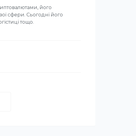
риптовалютами, його
ої сфери. Сьогодні його
гістиці тощо.