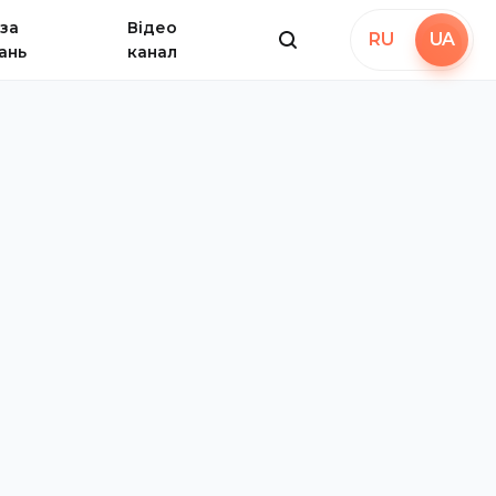
за
Відео
RU
UA
ань
канал