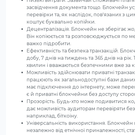
Низькі витрати. Зазвичай споживачі платя
засвідчення документа тощо. Блокчейн усу
перевірки та, як наслідок, пов'язаних з ци
коштує буквально копійки.
Децентралізація. Блокчейн не зберігає жод
Він копіюється та розповсюджується по ме
важко підробити.
Ефективність та безпека транзакцій. Бло
добу, 7 днів на тиждень та 365 днів на рік.
хвилин і вважаються безпечними вже за к
Можливість здійснювати приватні транзак
працюють як загальнодоступні бази даних. 
має підключення до інтернету, може перег
є й приватні блокчейни без доступу сторон
Прозорість. Будь-хто може подивитися ко
дає можливість аудиторам перевіряти бе
наприклад, біткоїну.
Універсальність використання. Блокчейн 
незалежно від етнічної приналежності, ст