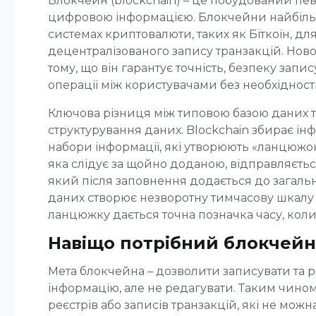
Блокчейн (blockchain) – це побудований п
цифровою інформацією. Блокчейни найбіль
системах криптовалюти, таких як Біткоїн, дл
децентралізованого запису транзакцій. Ново
тому, що він гарантує точність, безпеку запис
операції між користувачами без необхідності
Ключова різниця між типовою базою даних т
структурування даних. Blockchain збирає інф
набори інформації, які утворюють «ланцюжок
яка слідує за щойно доданою, відправляєть
який після заповнення додається до загаль
даних створює незворотну тимчасову шкалу
ланцюжку дається точна позначка часу, коли
Навіщо потрібний блокчейн
Мета блокчейна – дозволити записувати та
інформацію, але не редагувати. Таким чином
реєстрів або записів транзакцій, які не мож