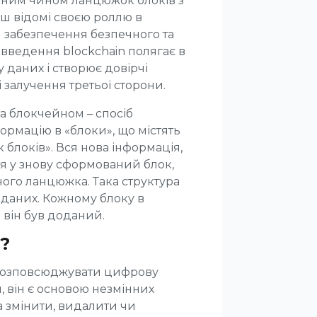
евним чином ланцюжок блоків з
ш відомі своєю роллю в
я забезпечення безпечного та
введення blockchain полягає в
у даних і створює довірчі
 залучення третьої сторони.
а блокчейном – спосіб
ормацію в «блоки», що містять
 блоків». Вся нова інформація,
ся у знову сформований блок,
ного ланцюжка. Така структура
 даних. Кожному блоку в
 він був доданий.
?
 розповсюджувати цифрову
, він є основою незмінних
на змінити, видалити чи