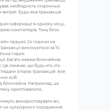
ть за підтвердження транзакції,
ває необхідність сторонньої
м витрат. Будь-яка транзакція
ної інформації в одному місці.
режі комп'ютерів. Тому блок
кчейн працює 24 години на
 Транзакції виконуються за 10
ілька годин.
ції. Багато мереж блокчейнів
Це означає, що будь-хто, хто
лядати історію транзакцій. Але
ніх осіб.
д блокчейна. Наприклад, це
зпеку криптовалюти,
можуть використовувати всі,
аті чи культурного походження.