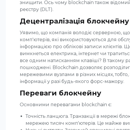
знищити. Ось чому blockchain також відомий
реєстру (DLT).
Децентралізація блокчейну
Уявимо, що компанія володіє серверною, що 
комп'ютерів, які використовуються для обсл
інформацією про облікові записи клієнтів. Щ
вимкнеться електрика, інтернет чи трапитьс
все одним натисканням клавіші? В такому раз
пошкоджені. Blockchain дозволяє розподіли
мережевими вузлами в різних місцях, тобто
інформації у разі будь-якого форс-мажору.
Переваги блокчейну
Основними перевагами blockchain є:
Точність ланцюга. Транзакції в мережі б
мережею тисяч комп'ютерів. Це майже в