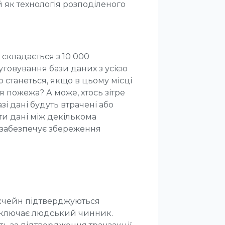
 як технологія розподіленого
складається з 10 000
уговування бази даних з усією
о станеться, якщо в цьому місці
я пожежа? А може, хтось зітре
і дані будуть втрачені або
ти дані між декількома
, забезпечує збереження
локчейн підтверджуються
иключає людський чинник.