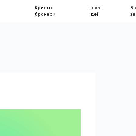
Крипто-
Інвест
Ба
брокери
ідеї
зн