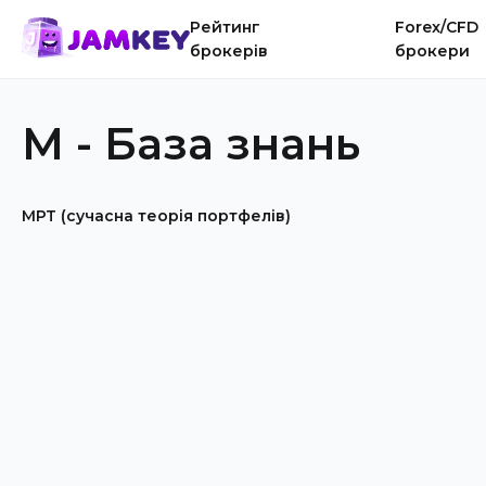
Рейтинг
Forex/CFD
брокерів
брокери
M - База знань
MPT (сучасна теорія портфелів)