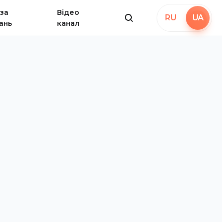
за
Відео
RU
UA
ань
канал