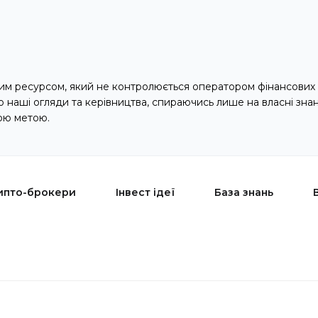
м ресурсом, який не контролюється оператором фінансових 
наші огляди та керівництва, спираючись лише на власні зна
ою метою.
ипто-брокери
Інвест ідеї
База знань