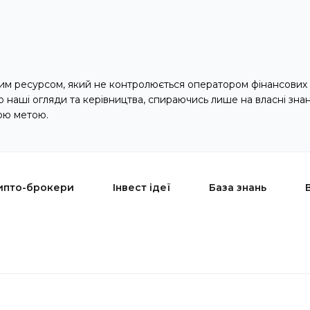
м ресурсом, який не контролюється оператором фінансових 
наші огляди та керівництва, спираючись лише на власні зна
ою метою.
ипто-брокери
Інвест ідеї
База знань