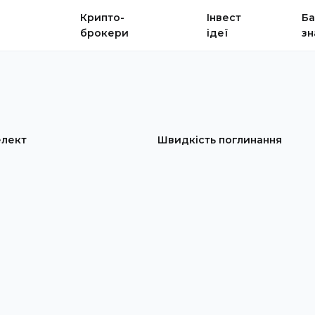
Крипто-
Інвест
Ба
брокери
ідеї
зн
елект
Швидкість поглинання