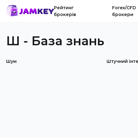
Рейтинг
Forex/CFD
брокерів
брокери
Ш - База знань
Шум
Штучний інт