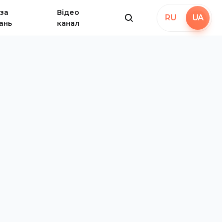
за
Відео
RU
UA
ань
канал