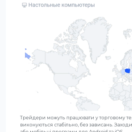
Трейдери можуть працювати у торговому терм
виконуються стабільно, без зависань. Заход
або мобільні програми для Android та iOS.