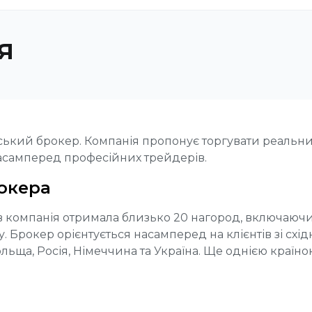
я
ський брокер. Компанія пропонує торгувати реальни
насамперед професійних трейдерів.
окера
ків компанія отримала близько 20 нагород, включаючи
 Брокер орієнтується насамперед на клієнтів зі східн
ольща, Росія, Німеччина та Україна. Ще однією країною