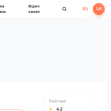
за
Відео
RU
UA
ань
канал
Рейтинг
★
4.2