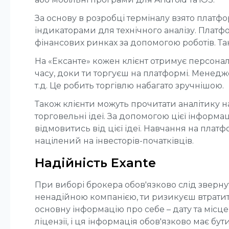
За основу в розробці терміналу взято платф
індикаторами для технічного аналізу. Платф
фінансових ринках за допомогою роботів. Та
На «Ексанте» кожен клієнт отримує персона
часу, доки ти торгуєш на платформі. Менедж
т.д. Це робить торгівлю набагато зручнішою.
Також клієнти можуть прочитати аналітику на
торговельні ідеї. За допомогою цієї інформа
відмовитись від цієї ідеї. Навчання на плат
націлений на інвесторів-початківців.
Надійність Exante
При виборі брокера обов'язково слід звернут
ненадійною компанією, ти ризикуєш втратити 
основну інформацію про себе – дату та місц
ліцензії, і ця інформація обов'язково має бути