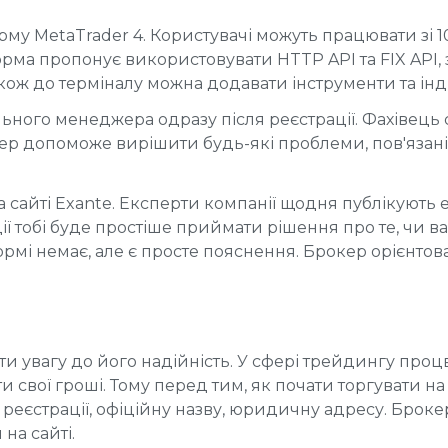
орму MetaTrader 4. Користувачі можуть працювати зі 
орма пропонує використовувати HTTP API та FIX API,
кож до терміналу можна додавати інструменти та інд
льного менеджера одразу після реєстрації. Фахівец
ер допоможе вирішити будь-які проблеми, пов'язані 
 сайті Exante. Експерти компанії щодня публікують е
ції тобі буде простіше приймати рішення про те, чи в
формі немає, але є просте пояснення. Брокер орієнто
и увагу до його надійність. У сфері трейдингу процв
свої гроші. Тому перед тим, як почати торгувати на 
е реєстрації, офіційну назву, юридичну адресу. Брок
 на сайті.