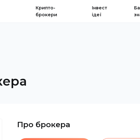
Крипто-
Інвест
Ба
брокери
ідеї
зн
кера
Про брокера