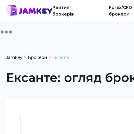
Рейтинг
Forex/CFD
брокерів
брокери
Jamkey
Брокери
Ексанте
Ексанте
:
огляд бро