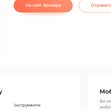
На сайт брокера
Отримати
у
Моб
Ви мо
Інструменти
мобіл