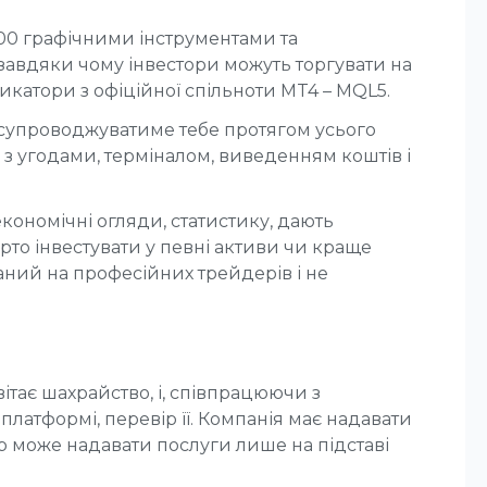
100 графічними інструментами та
 завдяки чому інвестори можуть торгувати на
икатори з офіційної спільноти MT4 – MQL5.
ь супроводжуватиме тебе протягом усього
з угодами, терміналом, виведенням коштів і
кономічні огляди, статистику, дають
арто інвестувати у певні активи чи краще
ваний на професійних трейдерів і не
ітає шахрайство, і, співпрацюючи з
платформі, перевір її. Компанія має надавати
ер може надавати послуги лише на підставі