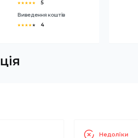
5
★
★
★
★
★
Виведення коштів
4
★
★
★
★
★
ція
Недоліки