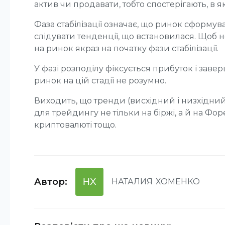
актив чи продавати, тобто спостерігають, в я
Фаза стабілізації означає, що ринок сформу
слідувати тенденції, що встановилася. Щоб 
на ринок якраз на початку фази стабілізації.
У фазі розподілу фіксується прибуток і заве
ринок на цій стадії не розумно.
Виходить, що тренди (висхідний і низхідни
для трейдингу не тільки на біржі, а й на Форе
криптовалюті тощо.
Автор
:
НХ
НАТАЛИЯ
ХОМЕНКО