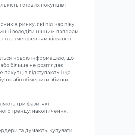
ількість готових покупців і
сників ринку, які під час піку
винні володіти цінним папером.
сно із зменшенням кількості
ється новою інформацією, що
 або більше не розглядає
е покупців відступають і ще
буток або обмежити збитки.
ляють три фази, які
дного тренду: накопичення,
ордери та думають, купувати