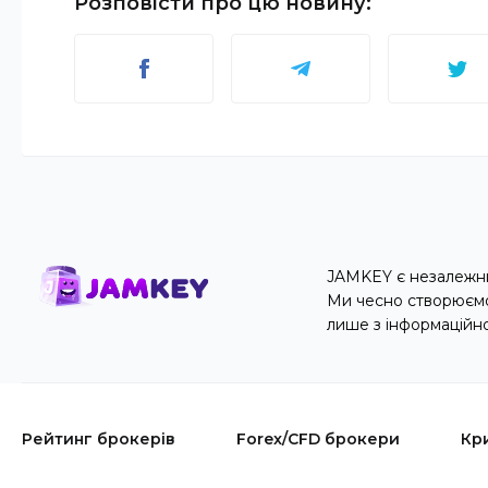
Розповісти про цю новину
:
JAMKEY є незалежни
Ми чесно створюємо 
лише з інформаційн
Рейтинг брокерів
Forex/CFD брокери
Кр