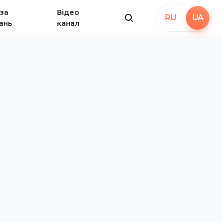
за
Відео
RU
UA
ань
канал