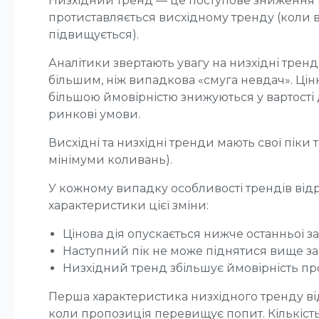
Низхідний тренд — це поступове зниження ц
протиставляється висхідному тренду (коли в
підвищується).
Аналітики звертають увагу на низхідні трен
більшим, ніж випадкова «смуга невдач». Цінн
більшою ймовірністю знижуються у вартості 
ринкові умови.
Висхідні та низхідні тренди мають свої піки
мінімуми коливань).
У кожному випадку особливості трендів відр
характеристики цієї зміни:
Цінова дія опускається нижче останньої з
Наступний пік не може піднятися вище за
Низхідний тренд збільшує ймовірність п
Перша характеристика низхідного тренду від
коли пропозиція перевищує попит. Кількість