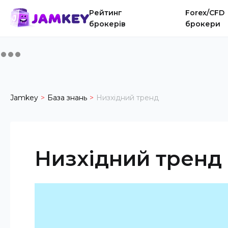
Рейтинг
Forex/CFD
брокерів
брокери
Jamkey
База знань
Низхідний тренд
Низхідний тренд