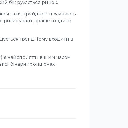
кий бік рухається ринок.
вався та всі трейдери починають
не ризикувати, краще входити
ршується тренд. Тому входити в
й) є найсприятливішим часом
ксі, бінарних опціонах,