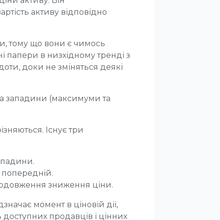
іни активу. Він
артість активу відповідно
ди, тому що вони є чимось
і папери в низхідному тренді з
доти, доки не зміняться деякі
 та западини (максимуми та
ізняються. Існує три
ападини.
 попередній.
родовження зниження ціни.
значає момент в ціновій дії,
 доступних продавців і цінних