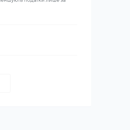
зменшують податки лише за