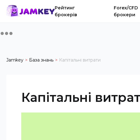
Рейтинг
Forex/CFD
брокерів
брокери
Jamkey
База знань
Капітальні витрати
Капітальні витра