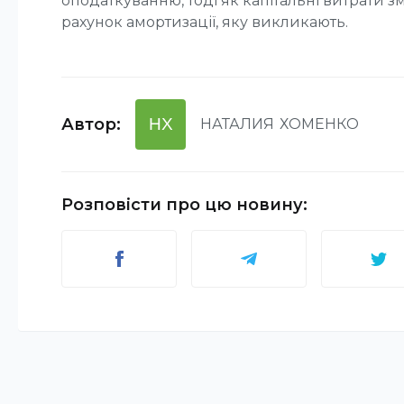
оподаткуванню, тоді як капітальні витрати 
рахунок амортизації, яку викликають.
Автор
:
НХ
НАТАЛИЯ
ХОМЕНКО
Розповісти про цю новину
: