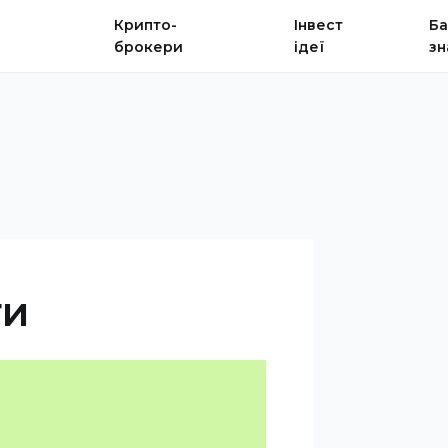
Крипто-
Інвест
Ба
брокери
ідеї
зн
ти