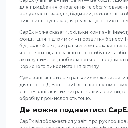
CapEx (капітальні витрати) — це кошти, що
для придбання, оновлення та обслуговування
нерухомість, заводи, будинки, технології та 
використовується для реалізації нових проек
CapEx може сказати, скільки компанія інвесту
фонди для підтримки чи розвитку бізнесу. 
будь-який вид витрат, які компанія капіталіз
як інвестиції, а не у звіті про прибутки та зби
активу вимагає, щоб компанія розподілила ва
корисного використання активу.
Сума капітальних витрат, яких може зазнати 
діяльності. Деякі з найбільш капіталомістк
рівень капітальних витрат, включаючи видоб
обробну промисловість тощо.
Де можна подивитися CapEx
CapEx відображається у звіті про рух грошови