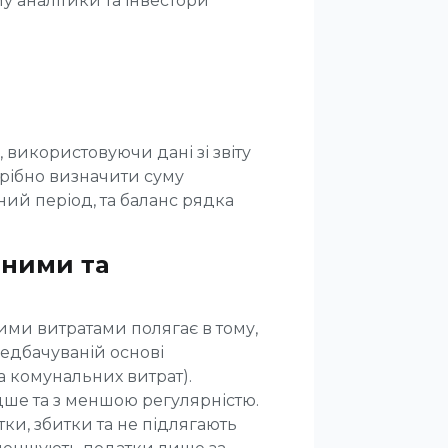
му аналітики та інвестори
 використовуючи дані зі звіту
трібно визначити суму
ний період, та баланс рядка
ьними та
ими витратами полягає в тому,
редбачуваній основі
та комунальних витрат).
ідше та з меншою регулярністю.
тки, збитки та не підлягають