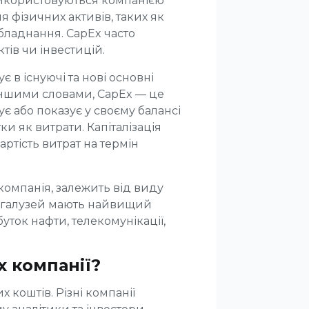
 використовуються компанією
 фізичних активів, таких як
обладнання. CapEx часто
тів чи інвестицій.
є в існуючі та нові основні
Іншими словами, CapEx — це
ує або показує у своєму балансі
тки як витрати. Капіталізація
ртість витрат на термін
компанія, залежить від виду
их галузей мають найвищий
уток нафти, телекомунікації,
 компанії?
х коштів. Різні компанії