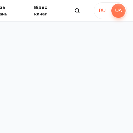
за
Відео
RU
UA
ань
канал