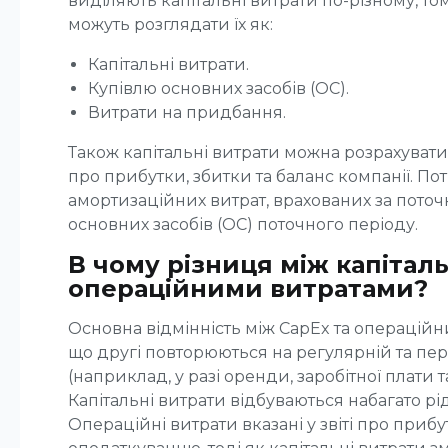
виділяють капітальні витрати по-різному, то
можуть розглядати їх як:
Капітальні витрати.
Купівлю основних засобів (ОС).
Витрати на придбання.
Також капітальні витрати можна розрахувати,
про прибутки, збитки та баланс компанії. По
амортизаційних витрат, врахованих за поточ
основних засобів (ОС) поточного періоду.
В чому різниця між капітал
операційними витратами?
Основна відмінність між CapEx та операційн
що другі повторюються на регулярній та пе
(наприклад, у разі оренди, заробітної плати 
Капітальні витрати відбуваються набагато р
Операційні витрати вказані у звіті про прибу