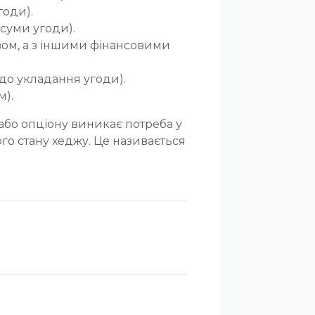
годи).
 суми угоди).
вом, а з іншими фінансовими
до укладання угоди).
м).
 або опціону виникає потреба у
го стану хеджу. Це називається