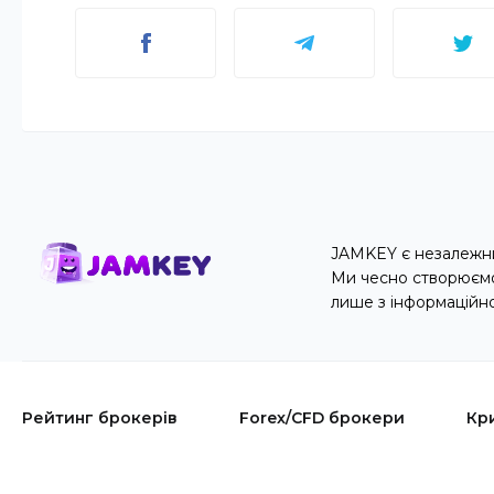
JAMKEY є незалежни
Ми чесно створюємо 
лише з інформаційн
Рейтинг брокерів
Forex/CFD брокери
Кр