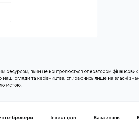
м ресурсом, який не контролюється оператором фінансових 
наші огляди та керівництва, спираючись лише на власні зна
ою метою.
ипто-брокери
Інвест ідеї
База знань