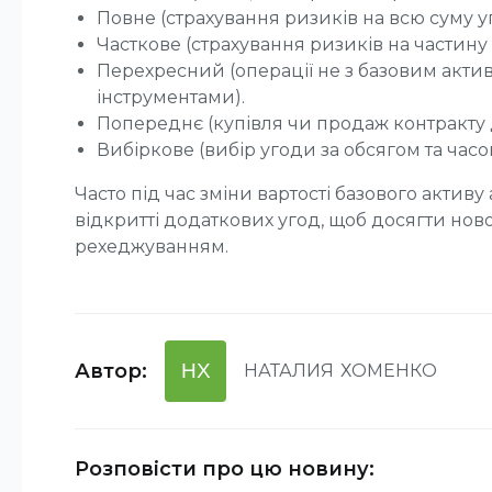
Повне (страхування ризиків на всю суму у
Часткове (страхування ризиків на частину
Перехресний (операції не з базовим акти
інструментами).
Попереднє (купівля чи продаж контракту 
Вибіркове (вибір угоди за обсягом та часо
Часто під час зміни вартості базового активу
відкритті додаткових угод, щоб досягти ново
рехеджуванням.
Автор
:
НХ
НАТАЛИЯ
ХОМЕНКО
Розповісти про цю новину
: