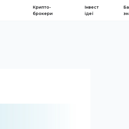
Крипто-
Інвест
Ба
брокери
ідеї
зн