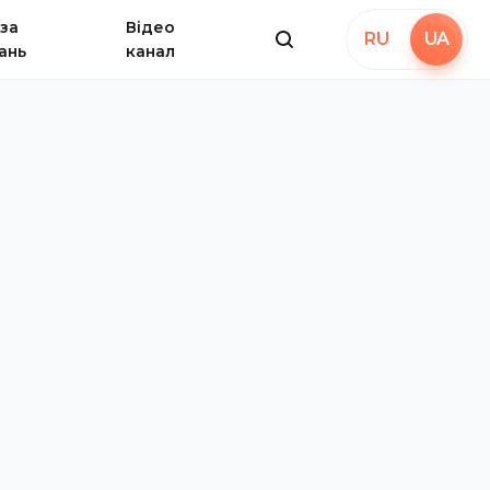
за
Відео
RU
UA
ань
канал