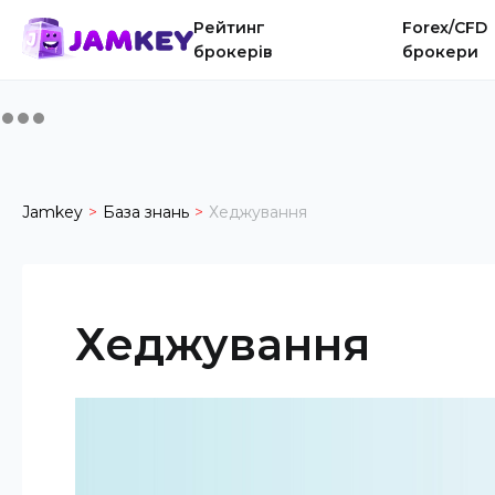
Рейтинг
Forex/CFD
брокерів
брокери
Jamkey
База знань
Хеджування
Хеджування