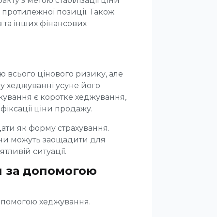
ту з метою стабілізації ціни
к протилежної позиції. Також
 та інших фінансових
 всього цінового ризику, але
у хеджуванні усуне його
жування є коротке хеджування,
фіксації ціни продажу.
ати як форму страхування.
они можуть заощадити для
тливій ситуації.
и за допомогою
допомогою хеджування.