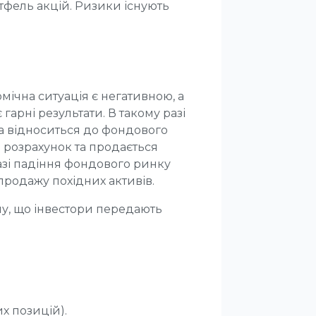
тфель акцій. Ризики існують
ічна ситуація є негативною, а
гарні результати. В такому разі
ка відноситься до фондового
 розрахунок та продається
разі падіння фондового ринку
родажу похідних активів.
у, що інвестори передають
х позицій).