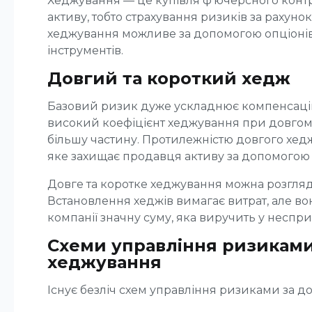
Хеджування — це купівля ф'ючерсного контрак
активу, тобто страхування ризиків за рахуно
хеджування можливе за допомогою опціонів
інструментів.
Довгий та короткий хедж
Базовий ризик дуже ускладнює компенсацію
високий коефіцієнт хеджування при довгом
більшу частину. Протилежністю довгого хед
яке захищає продавця активу за допомогою 
Довге та коротке хеджування можна розгляд
Встановлення хеджів вимагає витрат, але в
компанії значну суму, яка виручить у несприя
Схеми управління ризикам
хеджування
Існує безліч схем управління ризиками за 