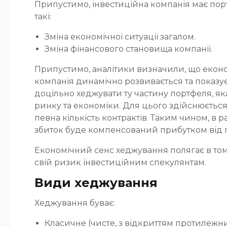
Припустимо, інвестиційна компанія має пор
такі:
Зміна економічної ситуації загалом.
Зміна фінансового становища компанії.
Припустимо, аналітики визначили, що економ
компанія динамічно розвивається та показує 
доцільно хеджувати ту частину портфеля, я
ринку та економіки. Для цього здійснюється
певна кількість контрактів. Таким чином, в 
збиток буде компенсований прибутком від п
Економічний сенс хеджування полягає в том
свій ризик інвестиційним спекулянтам.
Види хеджування
Хеджування буває:
Класичне (чисте, з відкриттям протилежни