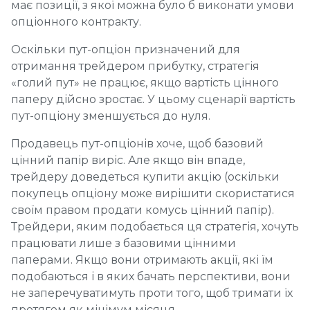
має позиції, з якої можна було б виконати умови
опціонного контракту.
Оскільки пут-опціон призначений для
отримання трейдером прибутку, стратегія
«голий пут» не працює, якщо вартість цінного
паперу дійсно зростає. У цьому сценарії вартість
пут-опціону зменшується до нуля.
Продавець пут-опціонів хоче, щоб базовий
цінний папір виріс. Але якщо він впаде,
трейдеру доведеться купити акцію (оскільки
покупець опціону може вирішити скористатися
своїм правом продати комусь цінний папір).
Трейдери, яким подобається ця стратегія, хочуть
працювати лише з базовими цінними
паперами. Якщо вони отримають акції, які їм
подобаються і в яких бачать перспективи, вони
не заперечуватимуть проти того, щоб тримати їх
протягом як мінімум місяця.