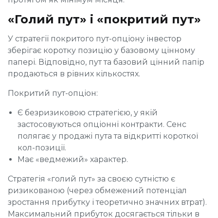
«Голий пут» і «покритий пут»
У стратегії покритого пут-опціону інвестор
зберігає коротку позицію у базовому цінному
папері. Відповідно, пут та базовий цінний папір
продаються в рівних кількостях.
Покритий пут-опціон:
Є безризиковою стратегією, у якій
застосовуються опціонні контракти. Сенс
полягає у продажі пута та відкритті короткої
кол-позиції.
Має «ведмежий» характер.
Стратегія «голий пут» за своєю сутністю є
ризикованою (через обмежений потенціал
зростання прибутку і теоретично значних втрат).
Максимальний прибуток досягається тільки в