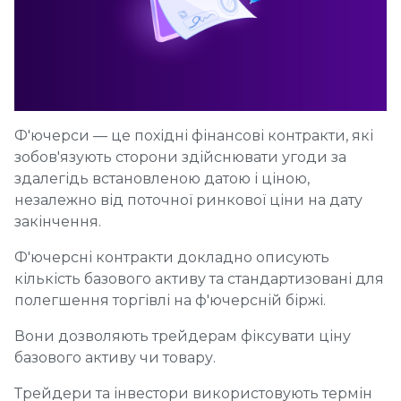
Ф'ючерси — це похідні фінансові контракти, які
зобов'язують сторони здійснювати угоди за
здалегідь встановленою датою і ціною,
незалежно від поточної ринкової ціни на дату
закінчення.
Ф'ючерсні контракти докладно описують
кількість базового активу та стандартизовані для
полегшення торгівлі на ф'ючерсній біржі.
Вони дозволяють трейдерам фіксувати ціну
базового активу чи товару.
Трейдери та інвестори використовують термін