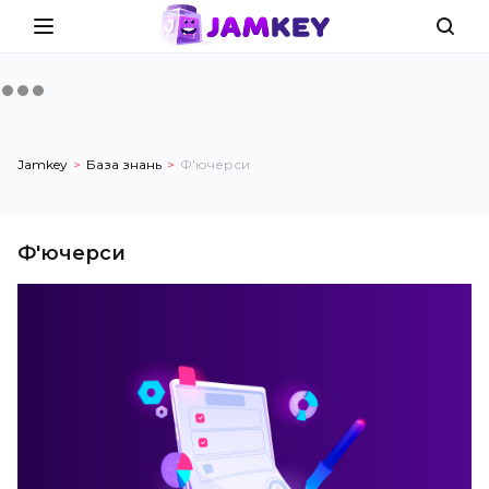
Jamkey
База знань
Ф'ючерси
Ф'ючерси