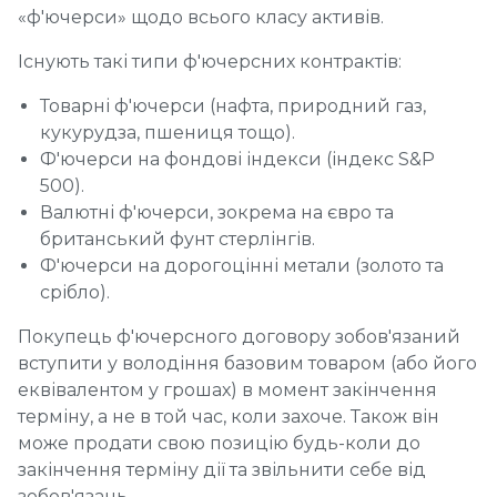
«ф'ючерси» щодо всього класу активів.
Існують такі типи ф'ючерсних контрактів:
Товарні ф'ючерси (нафта, природний газ,
кукурудза, пшениця тощо).
Ф'ючерси на фондові індекси (індекс S&P
500).
Валютні ф'ючерси, зокрема на євро та
британський фунт стерлінгів.
Ф'ючерси на дорогоцінні метали (золото та
срібло).
Покупець ф'ючерсного договору зобов'язаний
вступити у володіння базовим товаром (або його
еквівалентом у грошах) в момент закінчення
терміну, а не в той час, коли захоче. Також він
може продати свою позицію будь-коли до
закінчення терміну дії та звільнити себе від
зобов'язань.