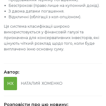
Безстрокові (право лише на купонний дохід).
З двома датами погашення.
Відкличні (облігації з кол-опціоном).
Ця система класифікації широко
використовується у фінансовій галузі та
призначена для консервативних інвесторів, які
цінують чіткий розклад щодо того, коли буде
виплачено їхню основну суму.
Автор
:
НХ
НАТАЛИЯ
ХОМЕНКО
Розповісти про цю новину
: