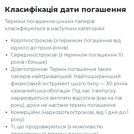
Класифікація дати погашення
Терміни погашення цінних паперів
класифікуються в наступних категоріях:
Короткострокові (з терміном погашення від
одного до трьох років).
Середньострокові (з терміном погашення 10
років і більше).
Довгострокові. Термін погашення таких
паперів найтриваліший. Найпоширеніший
фінансовий інструмент цього типу — 30-річна
казначейська облігація. Під час її випуску
нараховуються виплати відсотків (раз на пів
року), доки не настане термін погашення.
Комерційні (надкороткострокові, від 1 дня до 1
року).
Ті, що продовжуються (з можливістю
продовження терміну погашення).