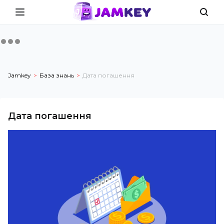
Jamkey
База знань
Дата погашення
Дата погашення