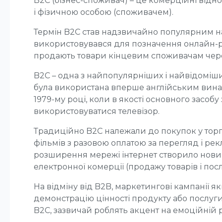
B2C (бізнес-споживач) – це комерційні відн
і фізичною особою (споживачем).
Термін B2C став надзвичайно популярним нап
використовувався для позначення онлайн-ри
продають товари кінцевим споживачам через
B2C – одна з найпопулярніших і найвідоміш
була використана вперше англійським вин
1979-му році, коли в якості основного засобу
використовуватися телевізор.
Традиційно B2C належали до покупок у торго
фільмів з разовою оплатою за перегляд і р
розширення мережі інтернет створило новий
електронної комерції (продажу товарів і посл
На відміну від B2B, маркетингові кампанії я
демонстрацію цінності продукту або послуги
B2C, зазвичай роблять акцент на емоційній ре