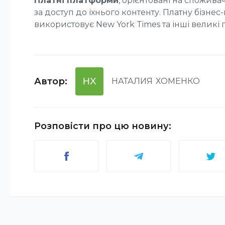
Платні платформи
, орієнтовані на споживачі
за доступ до їхнього контенту. Платну бізне
використовує New York Times та інші великі г
Автор
:
НХ
НАТАЛИЯ
ХОМЕНКО
Розповісти про цю новину
: