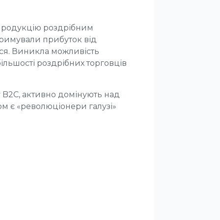
продукцію роздрібним
тримували прибуток від
ося. Виникла можливість
більшості роздрібних торговців
у B2C, активно домінують над
м є «революціонери галузі»