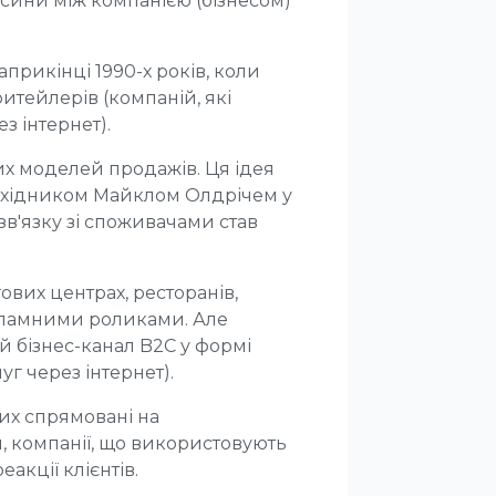
осини між компанією (бізнесом)
рикінці 1990-х років, коли
тейлерів (компаній, які
 інтернет).
их моделей продажів. Ця ідея
ахідником Майклом Олдрічем у
 зв'язку зі споживачами став
вих центрах, ресторанів,
екламними роликами. Але
 бізнес-канал B2C у формі
уг через інтернет).
ких спрямовані на
, компанії, що використовують
акції клієнтів.