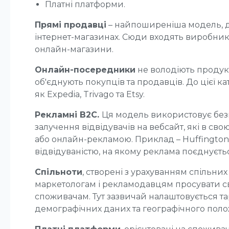
Платні платформи.
Прямі продавці
– найпоширеніша модель, д
інтернет-магазинах. Сюди входять виробники
онлайн-магазини.
Онлайн-посередники
не володіють продук
об'єднують покупців та продавців. До цієї ка
як Expedia, Trivago та Etsy.
Рекламні B2C.
Ця модель використовує без
залучення відвідувачів на вебсайт, які в св
або онлайн-рекламою. Приклад – Huffington 
відвідуваністю, на якому реклама поєднуєть
Спільноти
, створені з урахуванням спільних
маркетологам і рекламодавцям просувати с
споживачам. Тут зазвичай налаштовується та
демографічних даних та географічного поло