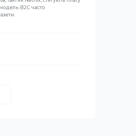
в, такі як Netflix, стягують плату
с-модель B2C часто
азети.