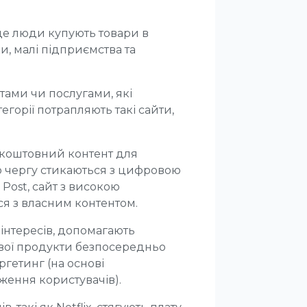
е люди купують товари в
, малі підприємства та
тами чи послугами, які
тегорії потрапляють такі сайти,
коштовний контент для
ою чергу стикаються з цифровою
Post, сайт з високою
ся з власним контентом.
 інтересів, допомагають
вої продукти безпосередньо
ргетинг (на основі
ження користувачів).