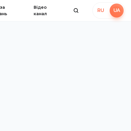
за
Відео
RU
UA
ань
канал