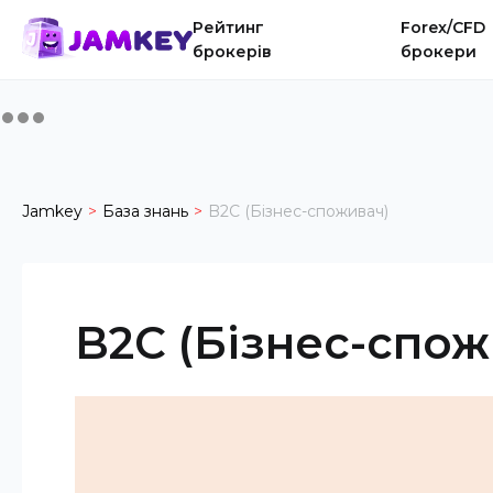
Рейтинг
Forex/CFD
брокерів
брокери
Jamkey
База знань
B2C (Бізнес-споживач)
B2C (Бізнес-спож